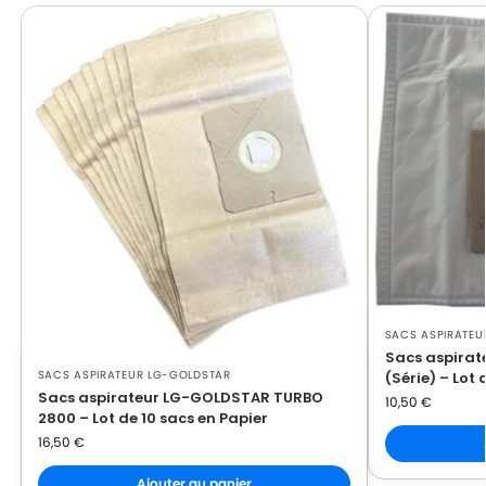
LG-GOLDSTAR FVD 370
GOLDSTAR
LG-
LG-GOLDSTAR PASSION (Série)
GOLDSTAR
LG-
LG-GOLDSTAR PASSION 3500
GOLDSTAR
LG-
LG-GOLDSTAR PASSION 3544
GOLDSTAR
LG-
LG-GOLDSTAR PASSION 3800
GOLDSTAR
LG-
LG-GOLDSTAR PASSION 4000
SACS ASPIRATEU
GOLDSTAR
Sacs aspirat
SACS ASPIRATEUR LG-GOLDSTAR
(Série) – Lot 
LG-
LG-GOLDSTAR PASSION 4200
Sacs aspirateur LG-GOLDSTAR TURBO
10,50
€
GOLDSTAR
2800 – Lot de 10 sacs en Papier
16,50
€
LG-
LG-GOLDSTAR PUNCH (Série)
GOLDSTAR
Ajouter au panier