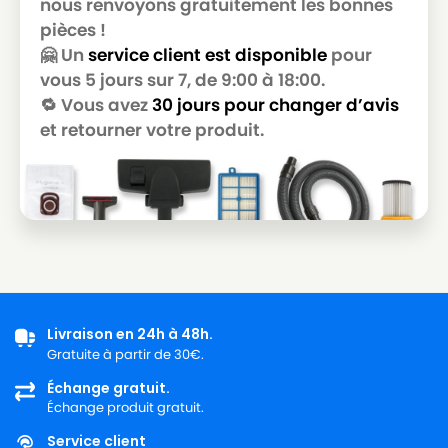
nous renvoyons gratuitement les bonnes
GOLDSTAR
pièces !
LG-
🤗 Un
service client est disponible
pour
LG-GOLDSTAR T 3800
GOLDSTAR
vous 5 jours sur 7, de 9:00 à 18:00.
🔁 Vous avez
30 jours pour changer d’avis
LG-
LG-GOLDSTAR T 3900
GOLDSTAR
et retourner votre produit.
LG-
LG-GOLDSTAR TB 33
GOLDSTAR
LG-
LG-GOLDSTAR TB 34
GOLDSTAR
LG-
LG-GOLDSTAR TB 39
GOLDSTAR
Livraison en 24h à 48h.
LG-
LG-GOLDSTAR TURBO 2700
Gratuite à partir de 30€.
GOLDSTAR
Échange gratuit.
LG-
Échange produit gratuit.
LG-GOLDSTAR TURBO 2900
GOLDSTAR
Service client