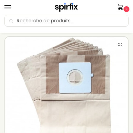
0
Recherche
🚚 Livraison Point Relais offerte dès 30€ d’achat.
Accueil
Sacs aspirateur
Sacs aspirateur LG-GOLDSTAR
Sacs aspirateur LG-GOLDSTAR VC 4056 – Lot de 10 sacs en Papier
/
/
/