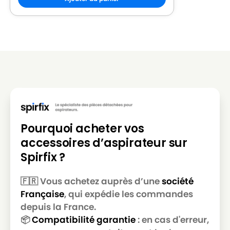
LG-
LG-GOLDSTAR REY (Série)
GOLDSTAR
LG-
LG-GOLDSTAR SER 4570
GOLDSTAR
LG-
LG-GOLDSTAR SUPER PJG
GOLDSTAR
LG-
LG-GOLDSTAR T 2700
GOLDSTAR
Pourquoi acheter vos
LG-
LG-GOLDSTAR T 2750
accessoires d’aspirateur sur
GOLDSTAR
Spirfix ?
LG-
LG-GOLDSTAR T 2900
GOLDSTAR
🇫🇷 Vous achetez auprès d’une
société
Française
, qui expédie les commandes
LG-
LG-GOLDSTAR T 2950
GOLDSTAR
depuis la France.
📦
Compatibilité garantie
: en cas d'erreur,
LG-
LG-GOLDSTAR T 2990