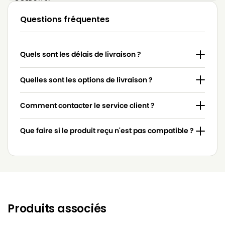
LG-
Questions fréquentes
LG-GOLDSTAR 4200 (PASSION)
GOLDSTAR
LG-
LG-GOLDSTAR 5000 (PASSION)
Quels sont les délais de livraison ?
GOLDSTAR
LG-
Quelles sont les options de livraison ?
LG-GOLDSTAR BASIC (Série)
GOLDSTAR
Comment contacter le service client ?
LG-
LG-GOLDSTAR BONN (Série)
GOLDSTAR
Que faire si le produit reçu n'est pas compatible ?
LG-
LG-GOLDSTAR EXTRON (Série)
GOLDSTAR
LG-
LG-GOLDSTAR FVD 3050…
GOLDSTAR
LG-
LG-GOLDSTAR FVD 3051
GOLDSTAR
Produits associés
LG-