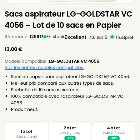
Sacs aspirateur LG-GOLDSTAR VC
4056 – Lot de 10 sacs en Papier
Référence :
125617
En stock
13,00
€
Modèle compatible :
LG-GOLDSTAR VC 4056
Voir les autres modèles compatibles.
Sacs en papier pour aspirateur LG-GOLDSTAR VC 4056.
Meilleur prix comparé aux autres types de sacs.
Pochette de 10 sacs aspirateurs.
100% compatible avec l’aspirateur LG-GOLDSTAR VC
4056.
Produit neuf.
2 x Lot
4 x Lot
1 x Lot
11,70
€
/ unité
10,40
€
/ unité
13,00
€
/ unité
-10%
-20%