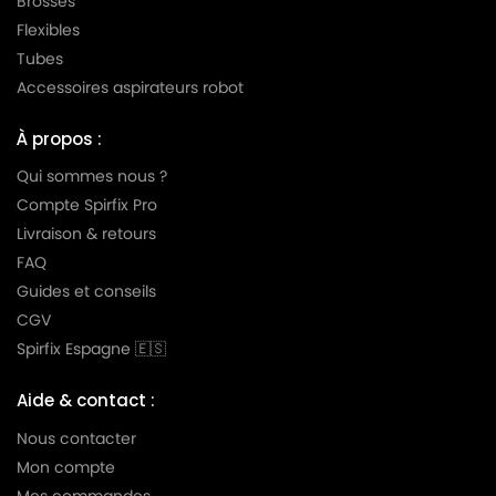
Brosses
Flexibles
LG-
LG-GOLDSTAR TURBO TB 33
Tubes
GOLDSTAR
Accessoires aspirateurs robot
LG-
LG-GOLDSTAR TURBO V 3300 DE
GOLDSTAR
À propos :
LG-
Qui sommes nous ?
LG-GOLDSTAR TURBO V 3300 TD
GOLDSTAR
Compte Spirfix Pro
Livraison & retours
LG-
LG-GOLDSTAR TURBO V 3310 DE
GOLDSTAR
FAQ
Guides et conseils
LG-
LG-GOLDSTAR TURBO V 3310 TD
CGV
GOLDSTAR
Spirfix Espagne 🇪🇸
LG-
LG-GOLDSTAR TURBO X (Série)
GOLDSTAR
Aide & contact :
LG-
Nous contacter
LG-GOLDSTAR ULTRA PULSE (Série)
GOLDSTAR
Mon compte
Mes commandes