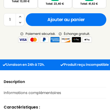
Total:
13,00
€
Total:
23,40
€
Total:
41,62
€
Ajouter au panier
Paiement sécurisé.
Échange gratuit.
vraison en 24h à 72h.
Produit reçu incompatible ? L’éch
Description
Informations complémentaires
Caractéristiques :