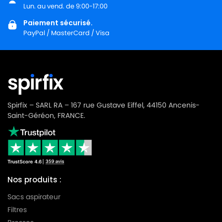
LG-
Lun. au vend. de 9:00-17:00
LG-GOLDSTAR TURBO 3100 B
GOLDSTAR
Paiement sécurisé.
PayPal / MasterCard / Visa
LG-
LG-GOLDSTAR TURBO 3200
GOLDSTAR
LG-
LG-GOLDSTAR TURBO 33 GS
GOLDSTAR
LG-
LG-GOLDSTAR TURBO 33 RS
GOLDSTAR
Spirfix – SARL RA – 167 rue Gustave Eiffel, 44150 Ancenis-
Saint-Géréon, FRANCE.
LG-
LG-GOLDSTAR TURBO 3300 R
GOLDSTAR
LG-
LG-GOLDSTAR TURBO 3400
GOLDSTAR
Nos produits :
LG-
LG-GOLDSTAR TURBO PLUS (Série)
GOLDSTAR
Sacs aspirateur
Filtres
LG-
LG-GOLDSTAR TURBO S (Série)
GOLDSTAR