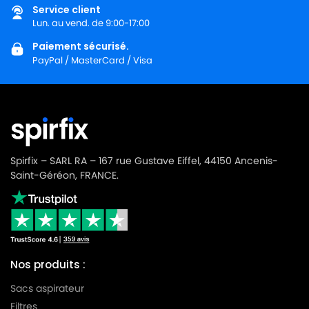
Service client
LG-
Lun. au vend. de 9:00-17:00
LG-GOLDSTAR TURBO 3100 B
GOLDSTAR
Paiement sécurisé.
PayPal / MasterCard / Visa
LG-
LG-GOLDSTAR TURBO 3200
GOLDSTAR
LG-
LG-GOLDSTAR TURBO 33 GS
GOLDSTAR
LG-
LG-GOLDSTAR TURBO 33 RS
GOLDSTAR
Spirfix – SARL RA – 167 rue Gustave Eiffel, 44150 Ancenis-
Saint-Géréon, FRANCE.
LG-
LG-GOLDSTAR TURBO 3300 R
GOLDSTAR
LG-
LG-GOLDSTAR TURBO 3400
GOLDSTAR
Nos produits :
LG-
LG-GOLDSTAR TURBO PLUS (Série)
GOLDSTAR
Sacs aspirateur
Filtres
LG-