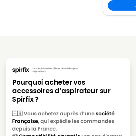
GOLDSTAR
LG-
LG-GOLDSTAR REY (Série)
GOLDSTAR
LG-
LG-GOLDSTAR SER 4570
GOLDSTAR
LG-
LG-GOLDSTAR SUPER PJG
GOLDSTAR
LG-
LG-GOLDSTAR T 2700
GOLDSTAR
Pourquoi acheter vos
LG-
LG-GOLDSTAR T 2750
accessoires d’aspirateur sur
GOLDSTAR
Spirfix ?
LG-
LG-GOLDSTAR T 2900
GOLDSTAR
🇫🇷 Vous achetez auprès d’une
société
Française
, qui expédie les commandes
LG-
LG-GOLDSTAR T 2950
GOLDSTAR
depuis la France.