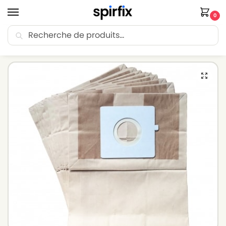
0
Recherche
🚚 Livraison Point Relais offerte dès 30€ d’achat.
Accueil
Sacs aspirateur
Sacs aspirateur LG-GOLDSTAR
Sacs aspirateur LG-GOLDSTAR VC 3960 ST – Lot de 10 sacs en Papier
/
/
/