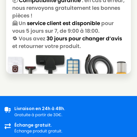
📦
Compatibilité garantie
: en cas d'erreur,
LG-
LG-GOLDSTAR T 2990
nous renvoyons gratuitement les bonnes
GOLDSTAR
pièces !
LG-
🤗 Un
service client est disponible
pour
LG-GOLDSTAR T 3800
GOLDSTAR
vous 5 jours sur 7, de 9:00 à 18:00.
🔁 Vous avez
30 jours pour changer d’avis
LG-
LG-GOLDSTAR T 3900
GOLDSTAR
et retourner votre produit.
LG-
LG-GOLDSTAR TB 33
GOLDSTAR
LG-
LG-GOLDSTAR TB 34
GOLDSTAR
LG-
LG-GOLDSTAR TB 39
GOLDSTAR
Livraison en 24h à 48h.
LG-
LG-GOLDSTAR TURBO 2700
Gratuite à partir de 30€.
GOLDSTAR
Échange gratuit.
LG-
Échange produit gratuit.
LG-GOLDSTAR TURBO 2900
GOLDSTAR