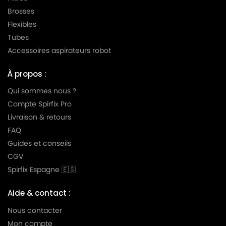
LG-GOLDSTAR TURBO S (Série)
GOLDSTAR
Brosses
Flexibles
LG-
LG-GOLDSTAR TURBO TB 33
Tubes
GOLDSTAR
Accessoires aspirateurs robot
LG-
LG-GOLDSTAR TURBO V 3300 DE
GOLDSTAR
À propos :
LG-
Qui sommes nous ?
LG-GOLDSTAR TURBO V 3300 TD
GOLDSTAR
Compte Spirfix Pro
Livraison & retours
LG-
LG-GOLDSTAR TURBO V 3310 DE
GOLDSTAR
FAQ
Guides et conseils
LG-
LG-GOLDSTAR TURBO V 3310 TD
CGV
GOLDSTAR
Spirfix Espagne 🇪🇸
LG-
LG-GOLDSTAR TURBO X (Série)
GOLDSTAR
Aide & contact :
LG-
Nous contacter
LG-GOLDSTAR ULTRA PULSE (Série)
GOLDSTAR
Mon compte