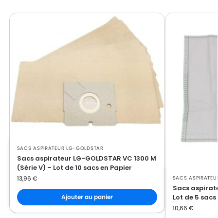
LG-
LG-GOLDSTAR FVD 370
GOLDSTAR
LG-
LG-GOLDSTAR PASSION (Série)
GOLDSTAR
LG-
LG-GOLDSTAR PASSION 3500
GOLDSTAR
LG-
LG-GOLDSTAR PASSION 3544
GOLDSTAR
LG-
LG-GOLDSTAR PASSION 3800
GOLDSTAR
SACS ASPIRATEUR LG-GOLDSTAR
LG-
LG-GOLDSTAR PASSION 4000
Sacs aspirateur LG-GOLDSTAR VC 1300 M
GOLDSTAR
(Série V) – Lot de 10 sacs en Papier
SACS ASPIRATEU
13,96
€
LG-
LG-GOLDSTAR PASSION 4200
Sacs aspirat
GOLDSTAR
Lot de 5 sacs
Ajouter au panier
10,66
€
LG-
LG-GOLDSTAR PUNCH (Série)