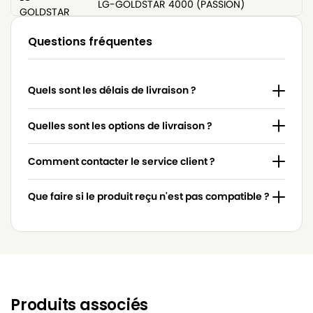
LG-GOLDSTAR 4000 (PASSION)
GOLDSTAR
LG-
Questions fréquentes
LG-GOLDSTAR 4200 (PASSION)
GOLDSTAR
LG-
LG-GOLDSTAR 5000 (PASSION)
Quels sont les délais de livraison ?
GOLDSTAR
LG-
Quelles sont les options de livraison ?
LG-GOLDSTAR BASIC (Série)
GOLDSTAR
Comment contacter le service client ?
LG-
LG-GOLDSTAR BONN (Série)
GOLDSTAR
Que faire si le produit reçu n'est pas compatible ?
LG-
LG-GOLDSTAR EXTRON (Série)
GOLDSTAR
LG-
LG-GOLDSTAR FVD 3050…
GOLDSTAR
LG-
LG-GOLDSTAR FVD 3051
GOLDSTAR
Produits associés