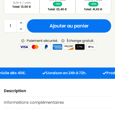
13,00
€
/ unité
-10%
-20%
Total:
13,00
€
Total:
23,40
€
Total:
41,62
€
Ajouter au panier
Paiement sécurisé.
Échange gratuit.
e dès 40€.
Livraison en 24h à 72h.
Produit re
Description
Informations complémentaires