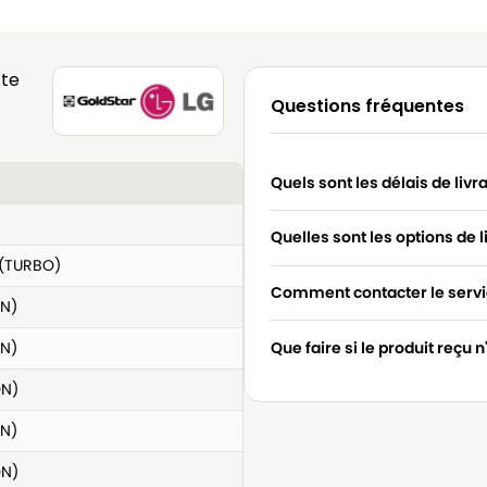
tte
Questions fréquentes
Quels sont les délais de livr
Quelles sont les options de l
(TURBO)
Comment contacter le servic
N)
N)
Que faire si le produit reçu 
ON)
N)
ON)