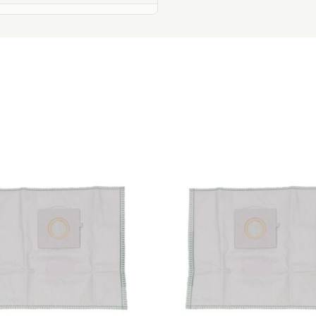
e)
e)
0
4
0
0
0