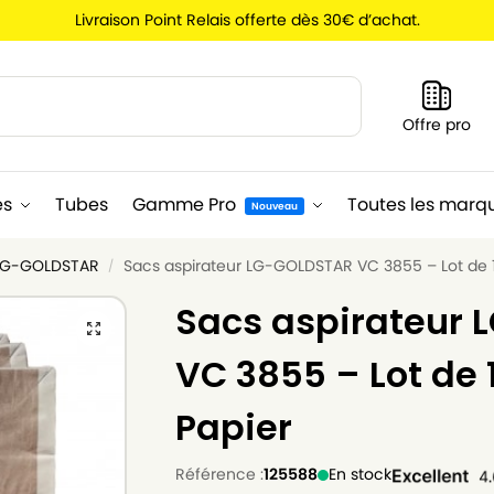
Livraison Point Relais offerte dès 30€ d’achat.
Recherche
Offre pro
es
Tubes
Gamme Pro
Toutes les marq
Nouveau
 LG-GOLDSTAR
Sacs aspirateur LG-GOLDSTAR VC 3855 – Lot de 1
/
Sacs aspirateur
VC 3855 – Lot de 
Papier
Référence :
125588
En stock