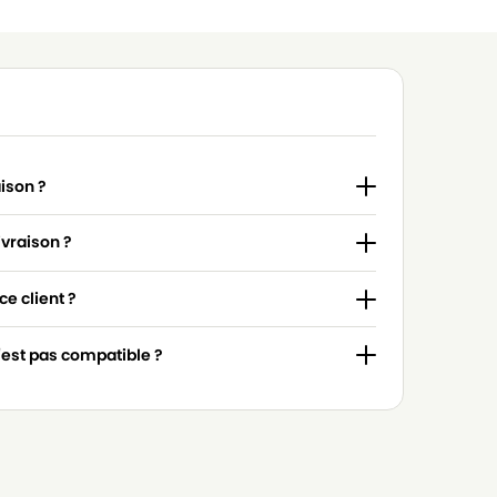
aison ?
ivraison ?
e client ?
n'est pas compatible ?