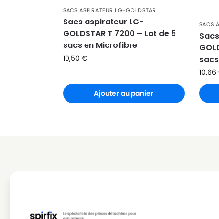
SACS ASPIRATEUR LG-GOLDSTAR
LG-GOLDSTAR
LG-GOLDSTAR PUNCH (Série
Sacs aspirateur LG-
SACS 
GOLDSTAR T 7200 – Lot de 5
LG-GOLDSTAR
LG-GOLDSTAR REY (Série)
Sacs
sacs en Microfibre
GOLD
LG-GOLDSTAR
LG-GOLDSTAR SER 4570
10,50
€
sacs
LG-GOLDSTAR
LG-GOLDSTAR SUPER PJG
10,66
LG-GOLDSTAR
LG-GOLDSTAR T 2700
Ajouter au panier
LG-GOLDSTAR
LG-GOLDSTAR T 2750
LG-GOLDSTAR
LG-GOLDSTAR T 2900
LG-GOLDSTAR
LG-GOLDSTAR T 2950
LG-GOLDSTAR
LG-GOLDSTAR T 2990
LG-GOLDSTAR
LG-GOLDSTAR T 3800
LG-GOLDSTAR
LG-GOLDSTAR T 3900