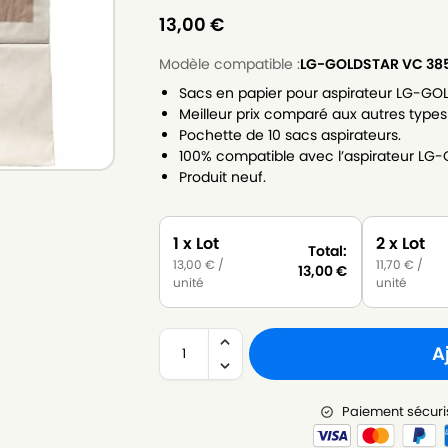
13,00
€
Modèle compatible :
LG-GOLDSTAR VC 38
Sacs en papier pour aspirateur LG-GO
Meilleur prix comparé aux autres types
Pochette de 10 sacs aspirateurs.
100% compatible avec l’aspirateur LG
Produit neuf.
1 x Lot
2 x Lot
Total:
13,00
€
/
11,70
€
/
13,00
€
unité
unité
A
Paiement sécuri