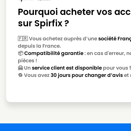
LG-GOLDSTAR
LG-GOLDSTAR TB 33
Pourquoi acheter vos acc
LG-GOLDSTAR
LG-GOLDSTAR TB 34
sur Spirfix ?
LG-GOLDSTAR
LG-GOLDSTAR TB 39
LG-GOLDSTAR
LG-GOLDSTAR TURBO 2700
🇫🇷 Vous achetez auprès d’une
société Fran
LG-GOLDSTAR
LG-GOLDSTAR TURBO 2900
depuis la France.
📦
Compatibilité garantie
: en cas d'erreur,
LG-GOLDSTAR
LG-GOLDSTAR TURBO 3100 
pièces !
🤗 Un
service client est disponible
pour vous 5 
LG-GOLDSTAR
LG-GOLDSTAR TURBO 3200
🔁 Vous avez
30 jours pour changer d’avis
et 
LG-GOLDSTAR
LG-GOLDSTAR TURBO 33 GS
LG-GOLDSTAR
LG-GOLDSTAR TURBO 33 RS
LG-GOLDSTAR
LG-GOLDSTAR TURBO 3300 
LG-GOLDSTAR
LG-GOLDSTAR TURBO 3400
LG-GOLDSTAR
LG-GOLDSTAR TURBO PLUS (