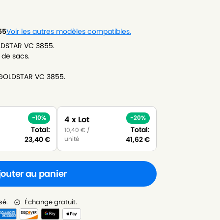
55
Voir les autres modèles compatibles.
LDSTAR VC 3855.
 de sacs.
-GOLDSTAR VC 3855.
-10%
-20%
4 x Lot
Total:
Total:
10,40
€
/
unité
23,40
€
41,62
€
jouter au panier
sé.
Échange gratuit.