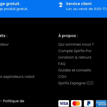
ie)
ge gratuit.
Service client
 produit gratuit.
Lun. au vend. de 9:00-17
0 DE
0 TD
ts :
À propos :
 DE
ateur
Qui sommes nous ?
 TD
Compte Spirfix Pro
ie)
Livraison & retours
FAQ
Série)
Guides et conseils
BO)
s aspirateurs robot
CGV
Spirfix Espagne 🇪🇸
10 (TURBO)
BO)
–
Politique de
099 (TURBO)