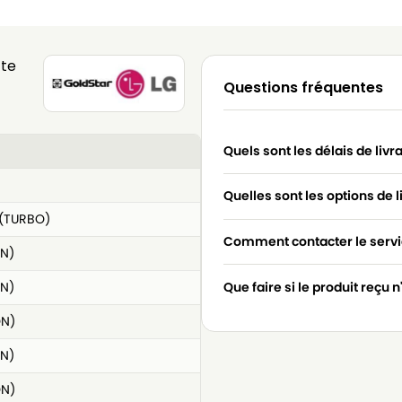
tte
Questions fréquentes
Quels sont les délais de livr
Quelles sont les options de l
(TURBO)
Comment contacter le servic
N)
N)
Que faire si le produit reçu 
ON)
N)
ON)