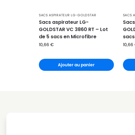
LG-GOLDSTAR
LG-GOLDSTAR PUNCH (Série
SACS ASPIRATEUR LG-GOLDSTAR
SACS 
LG-GOLDSTAR
LG-GOLDSTAR REY (Série)
Sacs aspirateur LG-
Sacs
GOLDSTAR VC 3860 RT – Lot
GOLD
LG-GOLDSTAR
LG-GOLDSTAR SER 4570
de 5 sacs en Microfibre
sacs
LG-GOLDSTAR
LG-GOLDSTAR SUPER PJG
10,66
€
10,66
LG-GOLDSTAR
LG-GOLDSTAR T 2700
Ajouter au panier
LG-GOLDSTAR
LG-GOLDSTAR T 2750
LG-GOLDSTAR
LG-GOLDSTAR T 2900
LG-GOLDSTAR
LG-GOLDSTAR T 2950
LG-GOLDSTAR
LG-GOLDSTAR T 2990
LG-GOLDSTAR
LG-GOLDSTAR T 3800
LG-GOLDSTAR
LG-GOLDSTAR T 3900