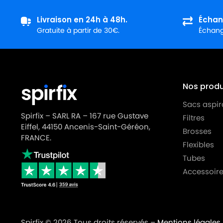
LG-GOLDSTAR
LG-GOLDSTAR TURBO S (Sér
Livraison en 24h à 48h.
Échan
LG-GOLDSTAR
LG-GOLDSTAR TURBO TB 33
Gratuite à partir de 30€.
Échange
LG-GOLDSTAR
LG-GOLDSTAR TURBO V 330
LG-GOLDSTAR
LG-GOLDSTAR TURBO V 330
LG-GOLDSTAR
LG-GOLDSTAR TURBO V 3310
Nos produi
LG-GOLDSTAR
LG-GOLDSTAR TURBO V 3310
Sacs aspir
Spirfix – SARL RA – 167 rue Gustave
Filtres
LG-GOLDSTAR
LG-GOLDSTAR TURBO X (Sér
Eiffel, 44150 Ancenis-Saint-Géréon,
Brosses
LG-GOLDSTAR
LG-GOLDSTAR ULTRA PULSE (
FRANCE.
Flexibles
LG-GOLDSTAR
LG-GOLDSTAR V 2700 (TUR
Tubes
Accessoire
LG-GOLDSTAR
LG-GOLDSTAR V 2700 à V 35
LG-GOLDSTAR
LG-GOLDSTAR V 2900 (TUR
LG-GOLDSTAR
LG-GOLDSTAR V 3000 à V 3
Spirfix © 2026 Tous droits réservés –
Mentions légales