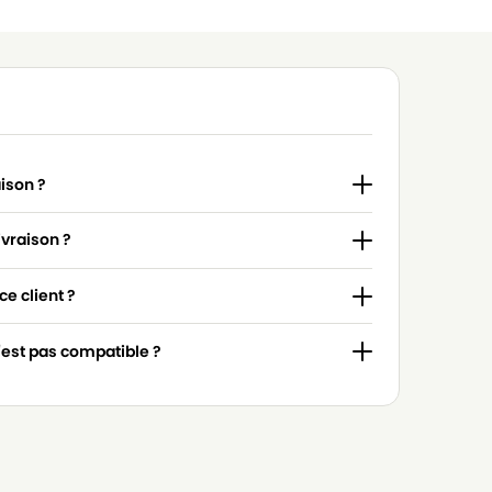
aison ?
ivraison ?
e client ?
n'est pas compatible ?