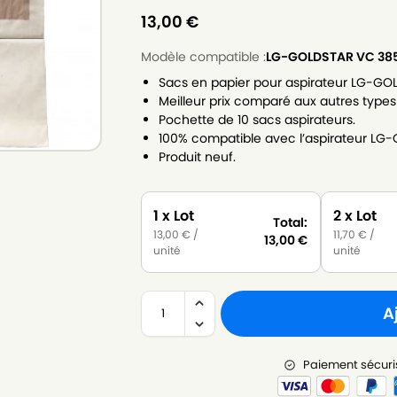
13,00
€
Modèle compatible :
LG-GOLDSTAR VC 38
Sacs en papier pour aspirateur LG-GO
Meilleur prix comparé aux autres types
Pochette de 10 sacs aspirateurs.
100% compatible avec l’aspirateur LG
Produit neuf.
1 x Lot
2 x Lot
Total:
13,00
€
/
11,70
€
/
13,00
€
unité
unité
A
Paiement sécuri