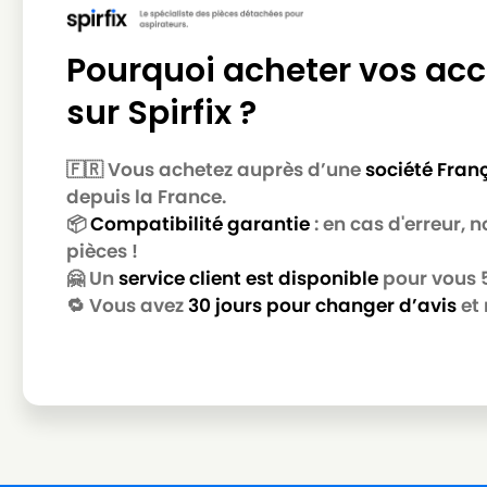
LG-GOLDSTAR
LG-GOLDSTAR TB 33
LG-GOLDSTAR
LG-GOLDSTAR TB 34
Pourquoi acheter vos acc
LG-GOLDSTAR
LG-GOLDSTAR TB 39
sur Spirfix ?
LG-GOLDSTAR
LG-GOLDSTAR TURBO 2700
🇫🇷 Vous achetez auprès d’une
société Fran
LG-GOLDSTAR
LG-GOLDSTAR TURBO 2900
depuis la France.
LG-GOLDSTAR
LG-GOLDSTAR TURBO 3100 
📦
Compatibilité garantie
: en cas d'erreur,
pièces !
LG-GOLDSTAR
LG-GOLDSTAR TURBO 3200
🤗 Un
service client est disponible
pour vous 5 
LG-GOLDSTAR
LG-GOLDSTAR TURBO 33 GS
🔁 Vous avez
30 jours pour changer d’avis
et 
LG-GOLDSTAR
LG-GOLDSTAR TURBO 33 RS
LG-GOLDSTAR
LG-GOLDSTAR TURBO 3300 
LG-GOLDSTAR
LG-GOLDSTAR TURBO 3400
LG-GOLDSTAR
LG-GOLDSTAR TURBO PLUS (