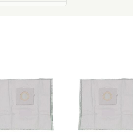
e)
e)
0
4
0
0
0