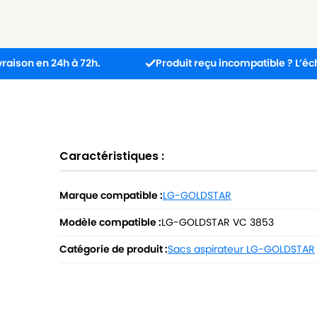
 24h à 72h.
Produit reçu incompatible ? L’échange est g
Caractéristiques :
Marque compatible :
LG-GOLDSTAR
Modèle compatible :
LG-GOLDSTAR VC 3853
Catégorie de produit :
Sacs aspirateur LG-GOLDSTAR