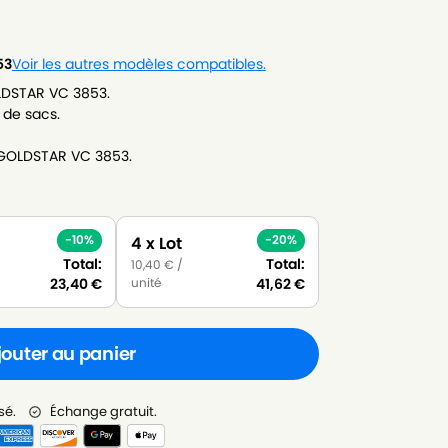
53
Voir les autres modèles compatibles.
LDSTAR VC 3853.
 de sacs.
-GOLDSTAR VC 3853.
-10%
-20%
4 x Lot
Total:
Total:
10,40
€
/
unité
23,40
€
41,62
€
jouter au panier
sé.
Échange gratuit.