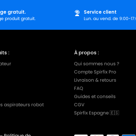
ie)
ge gratuit.
Service client
 produit gratuit.
Lun. au vend. de 9:00-17
0 DE
0 TD
 DE
ts :
À propos :
 TD
ateur
Qui sommes nous ?
Compte Spirfix Pro
ie)
Livraison & retours
Série)
FAQ
BO)
Guides et conseils
s aspirateurs robot
CGV
10 (TURBO)
Spirfix Espagne 🇪🇸
BO)
099 (TURBO)
–
Politique de