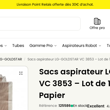
Livraison Point Relais offerte dès 30€ d’achat.
Recherche
Offre pro
es
Tubes
Gamme Pro
Aspirateurs Robot
T
 LG-GOLDSTAR
Sacs aspirateur LG-GOLDSTAR VC 3853 – Lot de 1
/
Sacs aspirateur
VC 3853 – Lot de 
Papier
Référence :
125586
En stock