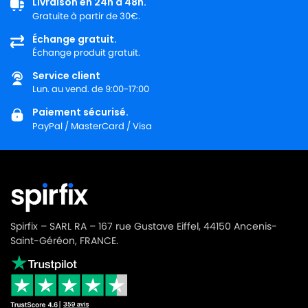
LG-GOLDSTAR TURBO 2700
Livraison en 24h à 48h.
GOLDSTAR
Gratuite à partir de 30€.
LG-
Échange gratuit.
LG-GOLDSTAR TURBO 2900
GOLDSTAR
Échange produit gratuit.
Service client
LG-
LG-GOLDSTAR TURBO 3100 B
Lun. au vend. de 9:00-17:00
GOLDSTAR
Paiement sécurisé.
LG-
LG-GOLDSTAR TURBO 3200
PayPal / MasterCard / Visa
GOLDSTAR
LG-
LG-GOLDSTAR TURBO 33 GS
GOLDSTAR
LG-
LG-GOLDSTAR TURBO 33 RS
GOLDSTAR
Spirfix – SARL RA – 167 rue Gustave Eiffel, 44150 Ancenis-
LG-
Saint-Géréon, FRANCE.
LG-GOLDSTAR TURBO 3300 R
GOLDSTAR
LG-
LG-GOLDSTAR TURBO 3400
GOLDSTAR