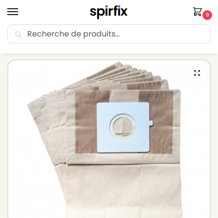
0
Recherche
🚚 Livraison Point Relais offerte dès 30€ d’achat.
Accueil
Sacs aspirateur
Sacs aspirateur LG-GOLDSTAR
Sacs aspirateur LG-GOLDSTAR VC 3440 STN à VC 3449 STN – Lot de 10 sacs en Papier
/
/
/