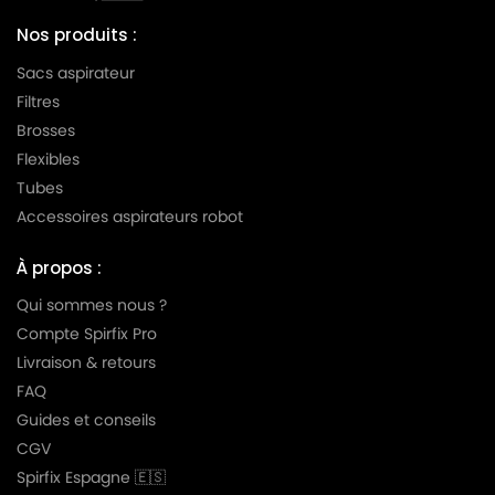
LG-
LG-GOLDSTAR TURBO PLUS (Série)
Nos produits :
GOLDSTAR
Sacs aspirateur
LG-
LG-GOLDSTAR TURBO S (Série)
Filtres
GOLDSTAR
Brosses
LG-
Flexibles
LG-GOLDSTAR TURBO TB 33
GOLDSTAR
Tubes
LG-
Accessoires aspirateurs robot
LG-GOLDSTAR TURBO V 3300 DE
GOLDSTAR
À propos :
LG-
LG-GOLDSTAR TURBO V 3300 TD
GOLDSTAR
Qui sommes nous ?
Compte Spirfix Pro
LG-
LG-GOLDSTAR TURBO V 3310 DE
Livraison & retours
GOLDSTAR
FAQ
LG-
Guides et conseils
LG-GOLDSTAR TURBO V 3310 TD
GOLDSTAR
CGV
LG-
Spirfix Espagne 🇪🇸
LG-GOLDSTAR TURBO X (Série)