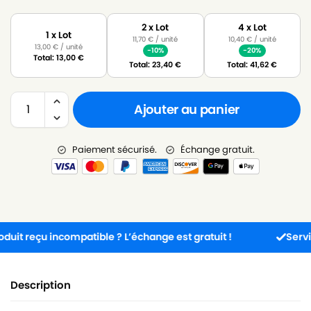
2 x Lot
4 x Lot
1 x Lot
11,70
€
/ unité
10,40
€
/ unité
13,00
€
/ unité
-10%
-20%
Total:
13,00
€
Total:
23,40
€
Total:
41,62
€
Ajouter au panier
Paiement sécurisé.
Échange gratuit.
reçu incompatible ? L’échange est gratuit !
Service cli
Description