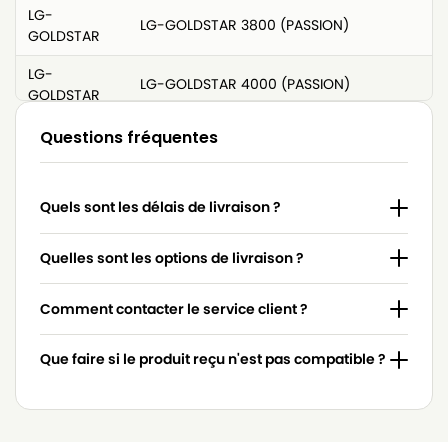
LG-
LG-GOLDSTAR 3800 (PASSION)
GOLDSTAR
LG-
LG-GOLDSTAR 4000 (PASSION)
GOLDSTAR
LG-
Questions fréquentes
LG-GOLDSTAR 4200 (PASSION)
GOLDSTAR
LG-
LG-GOLDSTAR 5000 (PASSION)
Quels sont les délais de livraison ?
GOLDSTAR
LG-
Quelles sont les options de livraison ?
LG-GOLDSTAR BASIC (Série)
GOLDSTAR
Comment contacter le service client ?
LG-
LG-GOLDSTAR BONN (Série)
GOLDSTAR
Que faire si le produit reçu n'est pas compatible ?
LG-
LG-GOLDSTAR EXTRON (Série)
GOLDSTAR
LG-
LG-GOLDSTAR FVD 3050…