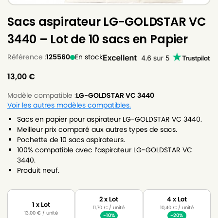
Sacs aspirateur LG-GOLDSTAR VC
3440 – Lot de 10 sacs en Papier
Référence :
125560
En stock
13,00
€
Modèle compatible :
LG-GOLDSTAR VC 3440
Voir les autres modèles compatibles.
Sacs en papier pour aspirateur LG-GOLDSTAR VC 3440.
Meilleur prix comparé aux autres types de sacs.
Pochette de 10 sacs aspirateurs.
100% compatible avec l’aspirateur LG-GOLDSTAR VC
3440.
Produit neuf.
2 x Lot
4 x Lot
1 x Lot
11,70
€
/ unité
10,40
€
/ unité
13,00
€
/ unité
-10%
-20%