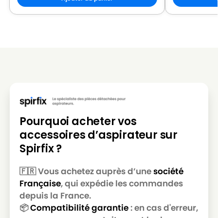
LG-
LG-GOLDSTAR REY (Série)
GOLDSTAR
LG-
LG-GOLDSTAR SER 4570
GOLDSTAR
LG-
LG-GOLDSTAR SUPER PJG
GOLDSTAR
LG-
LG-GOLDSTAR T 2700
GOLDSTAR
Pourquoi acheter vos
LG-
LG-GOLDSTAR T 2750
accessoires d’aspirateur sur
GOLDSTAR
Spirfix ?
LG-
LG-GOLDSTAR T 2900
GOLDSTAR
🇫🇷 Vous achetez auprès d’une
société
Française
, qui expédie les commandes
LG-
LG-GOLDSTAR T 2950
GOLDSTAR
depuis la France.
📦
Compatibilité garantie
: en cas d'erreur,
LG-
LG-GOLDSTAR T 2990