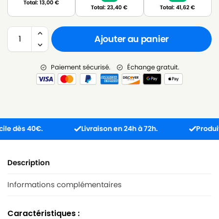
Total:
13,00
€
Total:
23,40
€
Total:
41,62
€
Ajouter au panier
Paiement sécurisé.
Échange gratuit.
dès 40€.
Livraison en 24h à 72h.
Produit reçu
Description
Informations complémentaires
Caractéristiques :