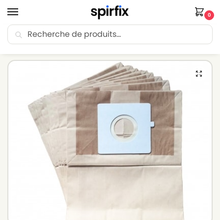
0
Recherche
🚚 Livraison Point Relais offerte dès 30€ d’achat.
Accueil
Sacs aspirateur
Sacs aspirateur LG-GOLDSTAR
Sacs aspirateur LG-GOLDSTAR VC 3440 – Lot de 10 sacs en Papier
/
/
/