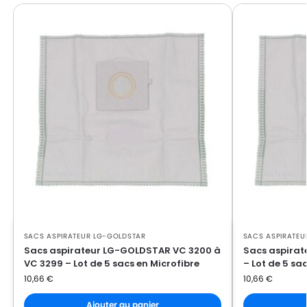
LG-GOLDSTAR FVD 370
GOLDSTAR
LG-
LG-GOLDSTAR PASSION (Série)
GOLDSTAR
LG-
LG-GOLDSTAR PASSION 3500
GOLDSTAR
LG-
LG-GOLDSTAR PASSION 3544
GOLDSTAR
LG-
LG-GOLDSTAR PASSION 3800
GOLDSTAR
LG-
LG-GOLDSTAR PASSION 4000
GOLDSTAR
SACS ASPIRATEUR LG-GOLDSTAR
SACS ASPIRATEU
LG-
LG-GOLDSTAR PASSION 4200
Sacs aspirateur LG-GOLDSTAR VC 3200 à
Sacs aspira
GOLDSTAR
VC 3299 – Lot de 5 sacs en Microfibre
– Lot de 5 sa
10,66
€
10,66
€
LG-
LG-GOLDSTAR PUNCH (Série)
GOLDSTAR
Ajouter au panier