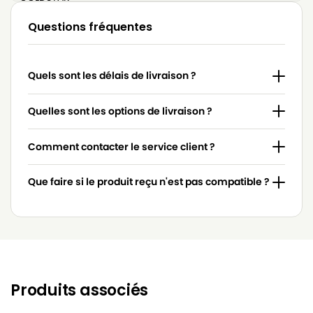
LG-
Questions fréquentes
LG-GOLDSTAR 4200 (PASSION)
GOLDSTAR
LG-
LG-GOLDSTAR 5000 (PASSION)
Quels sont les délais de livraison ?
GOLDSTAR
LG-
Quelles sont les options de livraison ?
LG-GOLDSTAR BASIC (Série)
GOLDSTAR
Comment contacter le service client ?
LG-
LG-GOLDSTAR BONN (Série)
GOLDSTAR
Que faire si le produit reçu n'est pas compatible ?
LG-
LG-GOLDSTAR EXTRON (Série)
GOLDSTAR
LG-
LG-GOLDSTAR FVD 3050…
GOLDSTAR
LG-
LG-GOLDSTAR FVD 3051
GOLDSTAR
Produits associés
LG-