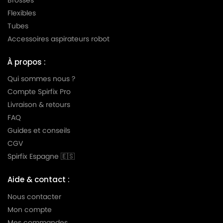
Flexibles
LG-
LG-GOLDSTAR TURBO TB 33
Tubes
GOLDSTAR
Accessoires aspirateurs robot
LG-
LG-GOLDSTAR TURBO V 3300 DE
GOLDSTAR
À propos :
LG-
Qui sommes nous ?
LG-GOLDSTAR TURBO V 3300 TD
GOLDSTAR
Compte Spirfix Pro
Livraison & retours
LG-
LG-GOLDSTAR TURBO V 3310 DE
GOLDSTAR
FAQ
Guides et conseils
LG-
LG-GOLDSTAR TURBO V 3310 TD
CGV
GOLDSTAR
Spirfix Espagne 🇪🇸
LG-
LG-GOLDSTAR TURBO X (Série)
GOLDSTAR
Aide & contact :
LG-
Nous contacter
LG-GOLDSTAR ULTRA PULSE (Série)
GOLDSTAR
Mon compte
Mes commandes