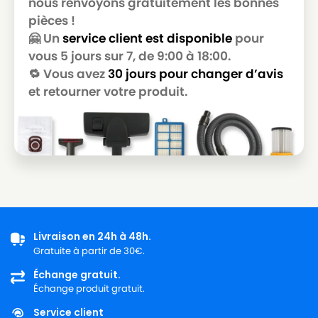
nous renvoyons gratuitement les bonnes
GOLDSTAR
pièces !
LG-
🤗 Un
service client est disponible
pour
LG-GOLDSTAR T 3800
GOLDSTAR
vous 5 jours sur 7, de 9:00 à 18:00.
🔁 Vous avez
30 jours pour changer d’avis
LG-
LG-GOLDSTAR T 3900
GOLDSTAR
et retourner votre produit.
LG-
LG-GOLDSTAR TB 33
GOLDSTAR
LG-
LG-GOLDSTAR TB 34
GOLDSTAR
LG-
LG-GOLDSTAR TB 39
GOLDSTAR
Livraison en 24h à 48h.
LG-
LG-GOLDSTAR TURBO 2700
Gratuite à partir de 30€.
GOLDSTAR
Échange gratuit.
LG-
Échange produit gratuit.
LG-GOLDSTAR TURBO 2900
GOLDSTAR
Service client