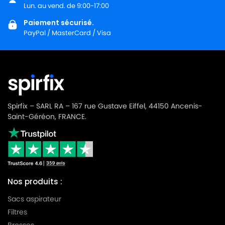
LG-
Lun. au vend. de 9:00-17:00
LG-GOLDSTAR TURBO 3100 B
GOLDSTAR
Paiement sécurisé.
PayPal / MasterCard / Visa
LG-
LG-GOLDSTAR TURBO 3200
GOLDSTAR
LG-
LG-GOLDSTAR TURBO 33 GS
GOLDSTAR
LG-
LG-GOLDSTAR TURBO 33 RS
GOLDSTAR
Spirfix – SARL RA – 167 rue Gustave Eiffel, 44150 Ancenis-
Saint-Géréon, FRANCE.
LG-
LG-GOLDSTAR TURBO 3300 R
GOLDSTAR
LG-
LG-GOLDSTAR TURBO 3400
GOLDSTAR
Nos produits :
LG-
LG-GOLDSTAR TURBO PLUS (Série)
GOLDSTAR
Sacs aspirateur
Filtres
LG-
LG-GOLDSTAR TURBO S (Série)
GOLDSTAR
Brosses