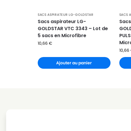
LG-GOLDSTAR
LG-GOLDSTAR PUNCH (Série
SACS ASPIRATEUR LG-GOLDSTAR
SACS 
LG-GOLDSTAR
LG-GOLDSTAR REY (Série)
Sacs aspirateur LG-
Sacs
GOLDSTAR VTC 3343 – Lot de
GOLD
LG-GOLDSTAR
LG-GOLDSTAR SER 4570
5 sacs en Microfibre
PULS
Micr
LG-GOLDSTAR
LG-GOLDSTAR SUPER PJG
10,66
€
10,66
LG-GOLDSTAR
LG-GOLDSTAR T 2700
Ajouter au panier
LG-GOLDSTAR
LG-GOLDSTAR T 2750
LG-GOLDSTAR
LG-GOLDSTAR T 2900
LG-GOLDSTAR
LG-GOLDSTAR T 2950
LG-GOLDSTAR
LG-GOLDSTAR T 2990
LG-GOLDSTAR
LG-GOLDSTAR T 3800
LG-GOLDSTAR
LG-GOLDSTAR T 3900