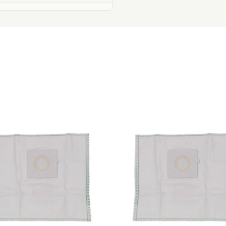
e)
e)
0
4
0
0
0