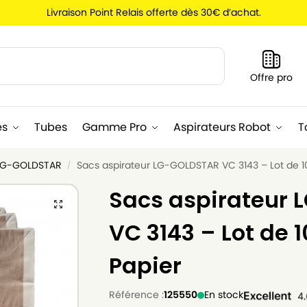
Livraison Point Relais offerte dès 30€ d’achat.
Recherche
Offre pro
es
Tubes
Gamme Pro
Aspirateurs Robot
T
 LG-GOLDSTAR
Sacs aspirateur LG-GOLDSTAR VC 3143 – Lot de 1
/
Sacs aspirateur
VC 3143 – Lot de 
Papier
Référence :
125550
En stock