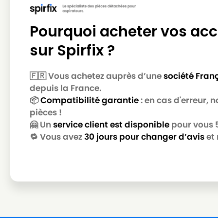
LG-GOLDSTAR
LG-GOLDSTAR TB 33
LG-GOLDSTAR
LG-GOLDSTAR TB 34
Pourquoi acheter vos acc
LG-GOLDSTAR
LG-GOLDSTAR TB 39
sur Spirfix ?
LG-GOLDSTAR
LG-GOLDSTAR TURBO 2700
🇫🇷 Vous achetez auprès d’une
société Fran
LG-GOLDSTAR
LG-GOLDSTAR TURBO 2900
depuis la France.
LG-GOLDSTAR
LG-GOLDSTAR TURBO 3100 
📦
Compatibilité garantie
: en cas d'erreur,
pièces !
LG-GOLDSTAR
LG-GOLDSTAR TURBO 3200
🤗 Un
service client est disponible
pour vous 5 
LG-GOLDSTAR
LG-GOLDSTAR TURBO 33 GS
🔁 Vous avez
30 jours pour changer d’avis
et 
LG-GOLDSTAR
LG-GOLDSTAR TURBO 33 RS
LG-GOLDSTAR
LG-GOLDSTAR TURBO 3300 
LG-GOLDSTAR
LG-GOLDSTAR TURBO 3400
LG-GOLDSTAR
LG-GOLDSTAR TURBO PLUS (