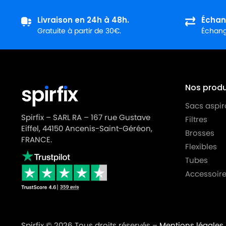
LG-GOLDSTAR
LG-GOLDSTAR TURBO S (Sér
Livraison en 24h à 48h.
Échan
LG-GOLDSTAR
LG-GOLDSTAR TURBO TB 33
Gratuite à partir de 30€.
Échange
LG-GOLDSTAR
LG-GOLDSTAR TURBO V 330
LG-GOLDSTAR
LG-GOLDSTAR TURBO V 330
LG-GOLDSTAR
LG-GOLDSTAR TURBO V 3310
Nos produi
LG-GOLDSTAR
LG-GOLDSTAR TURBO V 3310
Sacs aspir
Spirfix – SARL RA – 167 rue Gustave
Filtres
LG-GOLDSTAR
LG-GOLDSTAR TURBO X (Sér
Eiffel, 44150 Ancenis-Saint-Géréon,
Brosses
LG-GOLDSTAR
LG-GOLDSTAR ULTRA PULSE (
FRANCE.
Flexibles
LG-GOLDSTAR
LG-GOLDSTAR V 2700 (TUR
Tubes
Accessoire
LG-GOLDSTAR
LG-GOLDSTAR V 2700 à V 35
LG-GOLDSTAR
LG-GOLDSTAR V 2900 (TUR
LG-GOLDSTAR
LG-GOLDSTAR V 3000 à V 3
Spirfix © 2026 Tous droits réservés –
Mentions légales