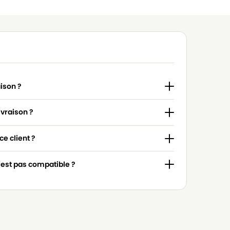
aison ?
ivraison ?
e client ?
n'est pas compatible ?