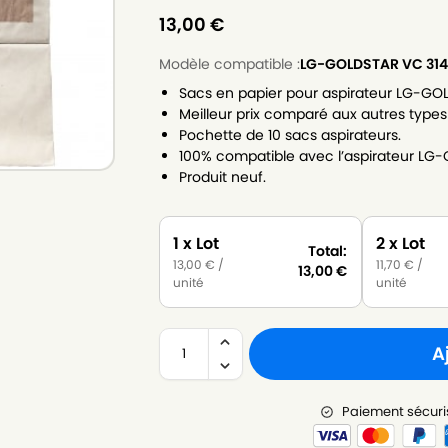
13,00
€
Modèle compatible :
LG-GOLDSTAR VC 314
Sacs en papier pour aspirateur LG-GO
Meilleur prix comparé aux autres types
Pochette de 10 sacs aspirateurs.
100% compatible avec l’aspirateur LG
Produit neuf.
1 x Lot
2 x Lot
Total:
13,00
€
/
11,70
€
/
13,00
€
unité
unité
A
Paiement sécuri