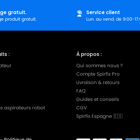
ie)
ge gratuit.
Service client
 produit gratuit.
Lun. au vend. de 9:00-17
0 DE
0 TD
 DE
ts :
À propos :
 TD
ateur
Qui sommes nous ?
Compte Spirfix Pro
ie)
Livraison & retours
Série)
FAQ
BO)
Guides et conseils
s aspirateurs robot
CGV
10 (TURBO)
Spirfix Espagne 🇪🇸
BO)
099 (TURBO)
–
Politique de