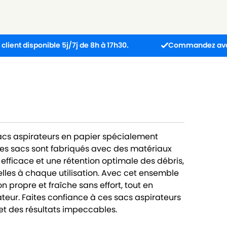
ponible 5j/7j de 8h à 17h30.
Commandez avant 13h : co
sacs aspirateurs en papier spécialement
es sacs sont fabriqués avec des matériaux
 efficace et une rétention optimale des débris,
lles à chaque utilisation. Avec cet ensemble
 propre et fraîche sans effort, tout en
teur. Faites confiance à ces sacs aspirateurs
t des résultats impeccables.