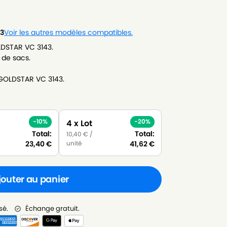
3
Voir les autres modèles compatibles.
LDSTAR VC 3143.
 de sacs.
-GOLDSTAR VC 3143.
-10%
-20%
4 x Lot
Total:
Total:
10,40
€
/
unité
23,40
€
41,62
€
jouter au panier
sé.
Échange gratuit.