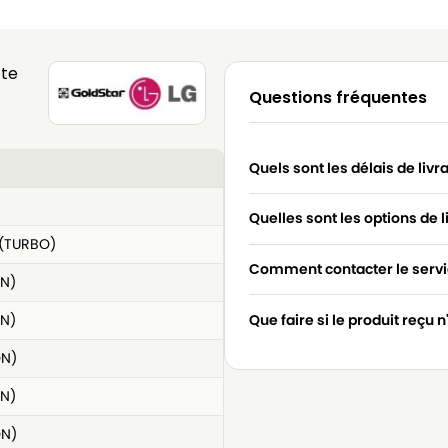
tte
Questions fréquentes
Quels sont les délais de livr
Quelles sont les options de l
(TURBO)
Comment contacter le servic
N)
N)
Que faire si le produit reçu 
ON)
N)
ON)