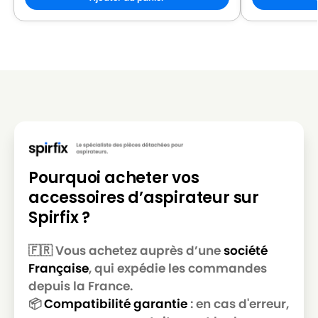
LG-
LG-GOLDSTAR REY (Série)
GOLDSTAR
LG-
LG-GOLDSTAR SER 4570
GOLDSTAR
LG-
LG-GOLDSTAR SUPER PJG
GOLDSTAR
LG-
LG-GOLDSTAR T 2700
GOLDSTAR
Pourquoi acheter vos
LG-
LG-GOLDSTAR T 2750
accessoires d’aspirateur sur
GOLDSTAR
Spirfix ?
LG-
LG-GOLDSTAR T 2900
GOLDSTAR
🇫🇷 Vous achetez auprès d’une
société
Française
, qui expédie les commandes
LG-
LG-GOLDSTAR T 2950
GOLDSTAR
depuis la France.
📦
Compatibilité garantie
: en cas d'erreur,
LG-
LG-GOLDSTAR T 2990