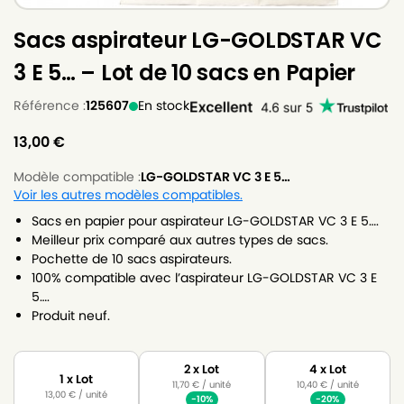
Sacs aspirateur LG-GOLDSTAR VC
3 E 5… – Lot de 10 sacs en Papier
Référence :
125607
En stock
13,00
€
Modèle compatible :
LG-GOLDSTAR VC 3 E 5…
Voir les autres modèles compatibles.
Sacs en papier pour aspirateur LG-GOLDSTAR VC 3 E 5….
Meilleur prix comparé aux autres types de sacs.
Pochette de 10 sacs aspirateurs.
100% compatible avec l’aspirateur LG-GOLDSTAR VC 3 E
5….
Produit neuf.
2 x Lot
4 x Lot
1 x Lot
11,70
€
/ unité
10,40
€
/ unité
13,00
€
/ unité
-10%
-20%