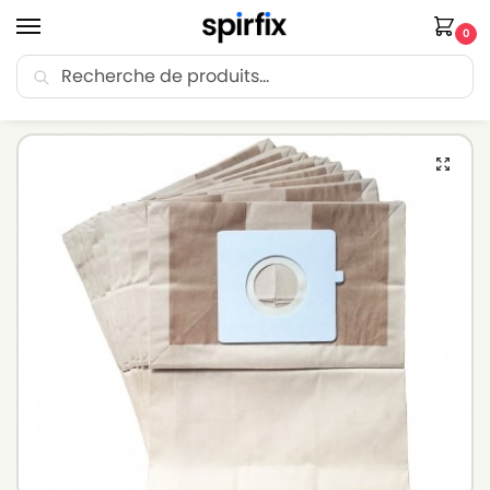
0
Recherche
🚚 Livraison Point Relais offerte dès 30€ d’achat.
Accueil
Sacs aspirateur
Sacs aspirateur LG-GOLDSTAR
Sacs aspirateur LG-GOLDSTAR VC 3 E 5… – Lot de 10 sacs en Papier
/
/
/