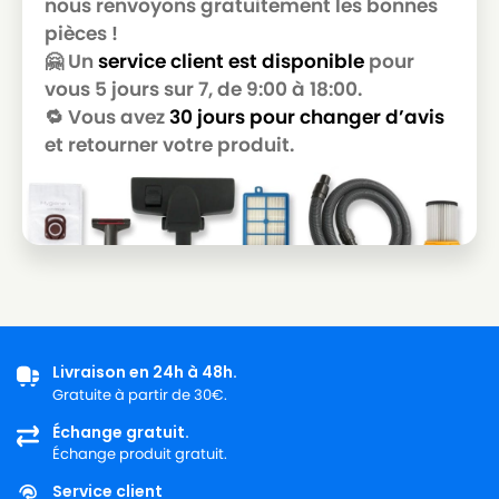
nous renvoyons gratuitement les bonnes
GOLDSTAR
pièces !
LG-
🤗 Un
service client est disponible
pour
LG-GOLDSTAR T 3800
GOLDSTAR
vous 5 jours sur 7, de 9:00 à 18:00.
🔁 Vous avez
30 jours pour changer d’avis
LG-
LG-GOLDSTAR T 3900
GOLDSTAR
et retourner votre produit.
LG-
LG-GOLDSTAR TB 33
GOLDSTAR
LG-
LG-GOLDSTAR TB 34
GOLDSTAR
LG-
LG-GOLDSTAR TB 39
GOLDSTAR
Livraison en 24h à 48h.
LG-
LG-GOLDSTAR TURBO 2700
Gratuite à partir de 30€.
GOLDSTAR
Échange gratuit.
LG-
Échange produit gratuit.
LG-GOLDSTAR TURBO 2900
GOLDSTAR
Service client