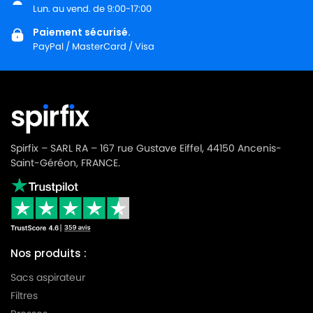
LG-
Lun. au vend. de 9:00-17:00
LG-GOLDSTAR TURBO 3100 B
GOLDSTAR
Paiement sécurisé.
PayPal / MasterCard / Visa
LG-
LG-GOLDSTAR TURBO 3200
GOLDSTAR
LG-
LG-GOLDSTAR TURBO 33 GS
GOLDSTAR
LG-
LG-GOLDSTAR TURBO 33 RS
GOLDSTAR
Spirfix – SARL RA – 167 rue Gustave Eiffel, 44150 Ancenis-
Saint-Géréon, FRANCE.
LG-
LG-GOLDSTAR TURBO 3300 R
GOLDSTAR
LG-
LG-GOLDSTAR TURBO 3400
GOLDSTAR
Nos produits :
LG-
LG-GOLDSTAR TURBO PLUS (Série)
GOLDSTAR
Sacs aspirateur
Filtres
LG-
LG-GOLDSTAR TURBO S (Série)
GOLDSTAR