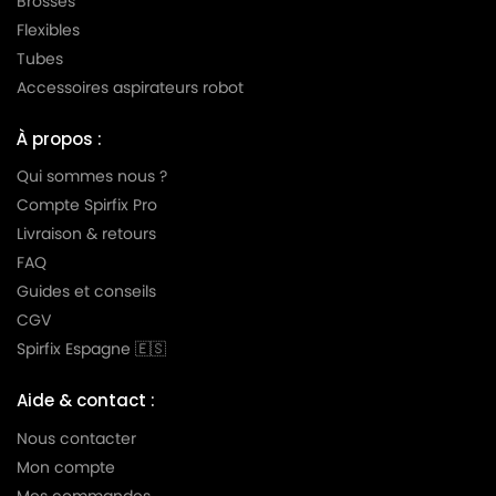
Brosses
Flexibles
LG-
LG-GOLDSTAR TURBO TB 33
Tubes
GOLDSTAR
Accessoires aspirateurs robot
LG-
LG-GOLDSTAR TURBO V 3300 DE
GOLDSTAR
À propos :
LG-
Qui sommes nous ?
LG-GOLDSTAR TURBO V 3300 TD
GOLDSTAR
Compte Spirfix Pro
Livraison & retours
LG-
LG-GOLDSTAR TURBO V 3310 DE
GOLDSTAR
FAQ
Guides et conseils
LG-
LG-GOLDSTAR TURBO V 3310 TD
CGV
GOLDSTAR
Spirfix Espagne 🇪🇸
LG-
LG-GOLDSTAR TURBO X (Série)
GOLDSTAR
Aide & contact :
LG-
Nous contacter
LG-GOLDSTAR ULTRA PULSE (Série)
GOLDSTAR
Mon compte
Mes commandes