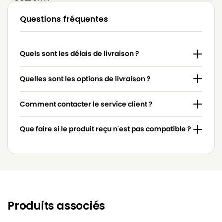
LG-
Questions fréquentes
LG-GOLDSTAR 4200 (PASSION)
GOLDSTAR
LG-
LG-GOLDSTAR 5000 (PASSION)
Quels sont les délais de livraison ?
GOLDSTAR
LG-
Quelles sont les options de livraison ?
LG-GOLDSTAR BASIC (Série)
GOLDSTAR
Comment contacter le service client ?
LG-
LG-GOLDSTAR BONN (Série)
GOLDSTAR
Que faire si le produit reçu n'est pas compatible ?
LG-
LG-GOLDSTAR EXTRON (Série)
GOLDSTAR
LG-
LG-GOLDSTAR FVD 3050…
GOLDSTAR
LG-
LG-GOLDSTAR FVD 3051
GOLDSTAR
Produits associés
LG-