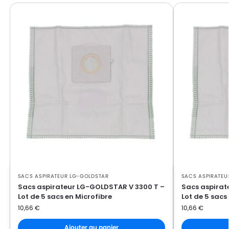
LG-GOLDSTAR FVD 370
GOLDSTAR
LG-
LG-GOLDSTAR PASSION (Série)
GOLDSTAR
LG-
LG-GOLDSTAR PASSION 3500
GOLDSTAR
LG-
LG-GOLDSTAR PASSION 3544
GOLDSTAR
LG-
LG-GOLDSTAR PASSION 3800
GOLDSTAR
LG-
LG-GOLDSTAR PASSION 4000
GOLDSTAR
SACS ASPIRATEUR LG-GOLDSTAR
SACS ASPIRATEU
LG-
LG-GOLDSTAR PASSION 4200
Sacs aspirateur LG-GOLDSTAR V 3300 T –
Sacs aspirat
GOLDSTAR
Lot de 5 sacs en Microfibre
Lot de 5 sacs
10,66
€
10,66
€
LG-
LG-GOLDSTAR PUNCH (Série)
GOLDSTAR
Ajouter au panier