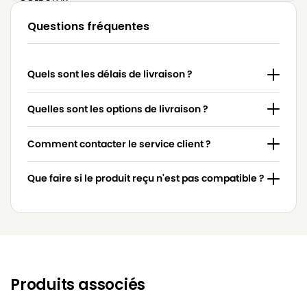
LG-
Questions fréquentes
LG-GOLDSTAR 4200 (PASSION)
GOLDSTAR
LG-
LG-GOLDSTAR 5000 (PASSION)
Quels sont les délais de livraison ?
GOLDSTAR
LG-
Quelles sont les options de livraison ?
LG-GOLDSTAR BASIC (Série)
GOLDSTAR
Comment contacter le service client ?
LG-
LG-GOLDSTAR BONN (Série)
GOLDSTAR
Que faire si le produit reçu n'est pas compatible ?
LG-
LG-GOLDSTAR EXTRON (Série)
GOLDSTAR
LG-
LG-GOLDSTAR FVD 3050…
GOLDSTAR
LG-
LG-GOLDSTAR FVD 3051
GOLDSTAR
Produits associés
LG-