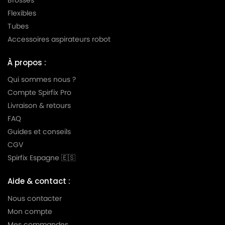
Flexibles
LG-
LG-GOLDSTAR TURBO TB 33
Tubes
GOLDSTAR
Accessoires aspirateurs robot
LG-
LG-GOLDSTAR TURBO V 3300 DE
GOLDSTAR
À propos :
LG-
Qui sommes nous ?
LG-GOLDSTAR TURBO V 3300 TD
GOLDSTAR
Compte Spirfix Pro
Livraison & retours
LG-
LG-GOLDSTAR TURBO V 3310 DE
GOLDSTAR
FAQ
Guides et conseils
LG-
LG-GOLDSTAR TURBO V 3310 TD
CGV
GOLDSTAR
Spirfix Espagne 🇪🇸
LG-
LG-GOLDSTAR TURBO X (Série)
GOLDSTAR
Aide & contact :
LG-
Nous contacter
LG-GOLDSTAR ULTRA PULSE (Série)
GOLDSTAR
Mon compte
Mes commandes