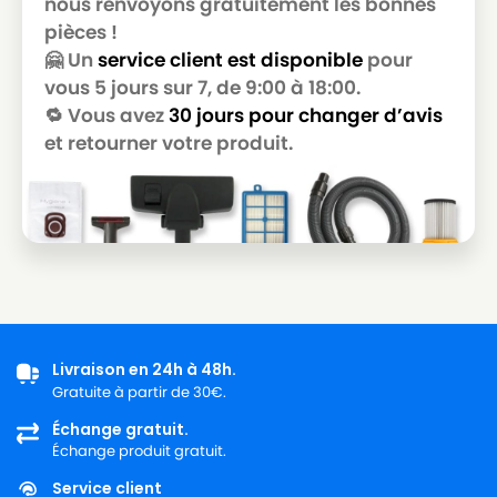
nous renvoyons gratuitement les bonnes
GOLDSTAR
pièces !
LG-
🤗 Un
service client est disponible
pour
LG-GOLDSTAR T 3800
GOLDSTAR
vous 5 jours sur 7, de 9:00 à 18:00.
🔁 Vous avez
30 jours pour changer d’avis
LG-
LG-GOLDSTAR T 3900
GOLDSTAR
et retourner votre produit.
LG-
LG-GOLDSTAR TB 33
GOLDSTAR
LG-
LG-GOLDSTAR TB 34
GOLDSTAR
LG-
LG-GOLDSTAR TB 39
GOLDSTAR
Livraison en 24h à 48h.
LG-
LG-GOLDSTAR TURBO 2700
Gratuite à partir de 30€.
GOLDSTAR
Échange gratuit.
LG-
Échange produit gratuit.
LG-GOLDSTAR TURBO 2900
GOLDSTAR
Service client