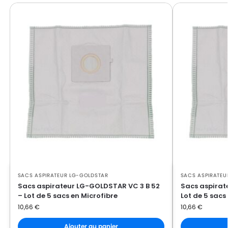
LG-GOLDSTAR FVD 370
GOLDSTAR
LG-
LG-GOLDSTAR PASSION (Série)
GOLDSTAR
LG-
LG-GOLDSTAR PASSION 3500
GOLDSTAR
LG-
LG-GOLDSTAR PASSION 3544
GOLDSTAR
LG-
LG-GOLDSTAR PASSION 3800
GOLDSTAR
LG-
LG-GOLDSTAR PASSION 4000
GOLDSTAR
SACS ASPIRATEUR LG-GOLDSTAR
SACS ASPIRATEU
LG-
LG-GOLDSTAR PASSION 4200
Sacs aspirateur LG-GOLDSTAR VC 3 B 52
Sacs aspirat
GOLDSTAR
– Lot de 5 sacs en Microfibre
Lot de 5 sacs
10,66
€
10,66
€
LG-
LG-GOLDSTAR PUNCH (Série)
GOLDSTAR
Ajouter au panier