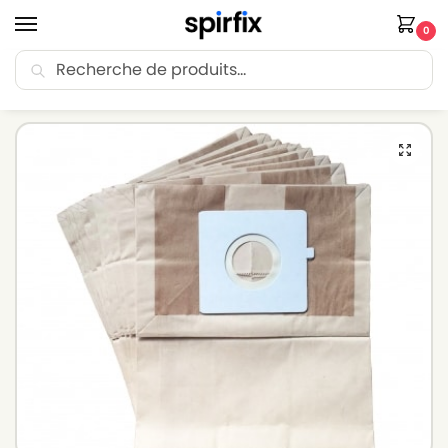
0
Recherche
🚚 Livraison Point Relais offerte dès 30€ d’achat.
Accueil
Sacs aspirateur
Sacs aspirateur LG-GOLDSTAR
Sacs aspirateur LG-GOLDSTAR VC 3 B 52 – Lot de 10 sacs en Papier
/
/
/