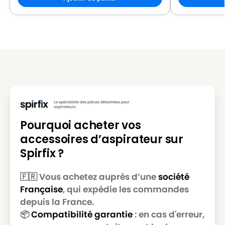
LG-
LG-GOLDSTAR REY (Série)
GOLDSTAR
LG-
LG-GOLDSTAR SER 4570
GOLDSTAR
LG-
LG-GOLDSTAR SUPER PJG
GOLDSTAR
LG-
LG-GOLDSTAR T 2700
GOLDSTAR
Pourquoi acheter vos
LG-
LG-GOLDSTAR T 2750
accessoires d’aspirateur sur
GOLDSTAR
Spirfix ?
LG-
LG-GOLDSTAR T 2900
GOLDSTAR
🇫🇷 Vous achetez auprès d’une
société
Française
, qui expédie les commandes
LG-
LG-GOLDSTAR T 2950
GOLDSTAR
depuis la France.
📦
Compatibilité garantie
: en cas d'erreur,
LG-
LG-GOLDSTAR T 2990