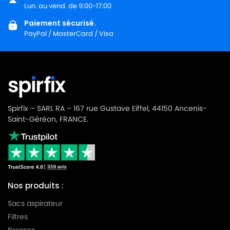
LG-
Lun. au vend. de 9:00-17:00
LG-GOLDSTAR TURBO 3100 B
GOLDSTAR
Paiement sécurisé.
PayPal / MasterCard / Visa
LG-
LG-GOLDSTAR TURBO 3200
GOLDSTAR
LG-
LG-GOLDSTAR TURBO 33 GS
GOLDSTAR
LG-
LG-GOLDSTAR TURBO 33 RS
GOLDSTAR
Spirfix – SARL RA – 167 rue Gustave Eiffel, 44150 Ancenis-
Saint-Géréon, FRANCE.
LG-
LG-GOLDSTAR TURBO 3300 R
GOLDSTAR
LG-
LG-GOLDSTAR TURBO 3400
GOLDSTAR
Nos produits :
LG-
LG-GOLDSTAR TURBO PLUS (Série)
GOLDSTAR
Sacs aspirateur
Filtres
LG-
LG-GOLDSTAR TURBO S (Série)
GOLDSTAR
Brosses