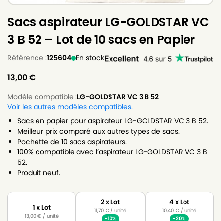
Sacs aspirateur LG-GOLDSTAR VC
3 B 52 – Lot de 10 sacs en Papier
Référence :
125604
En stock
13,00
€
Modèle compatible :
LG-GOLDSTAR VC 3 B 52
Voir les autres modèles compatibles.
Sacs en papier pour aspirateur LG-GOLDSTAR VC 3 B 52.
Meilleur prix comparé aux autres types de sacs.
Pochette de 10 sacs aspirateurs.
100% compatible avec l’aspirateur LG-GOLDSTAR VC 3 B
52.
Produit neuf.
2 x Lot
4 x Lot
1 x Lot
11,70
€
/ unité
10,40
€
/ unité
13,00
€
/ unité
-10%
-20%