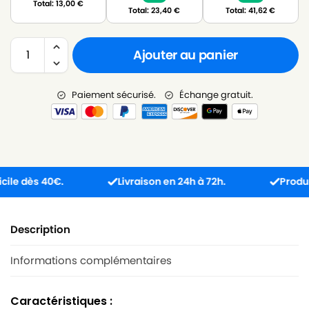
Total:
13,00
€
Total:
23,40
€
Total:
41,62
€
Ajouter au panier
Paiement sécurisé.
Échange gratuit.
dès 40€.
Livraison en 24h à 72h.
Produit reç
Description
Informations complémentaires
Caractéristiques :