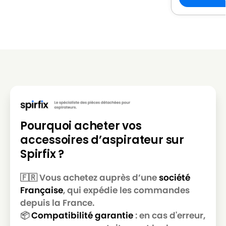
LG-
LG-GOLDSTAR REY (Série)
GOLDSTAR
LG-
LG-GOLDSTAR SER 4570
GOLDSTAR
LG-
LG-GOLDSTAR SUPER PJG
GOLDSTAR
LG-
LG-GOLDSTAR T 2700
GOLDSTAR
Pourquoi acheter vos
LG-
LG-GOLDSTAR T 2750
accessoires d’aspirateur sur
GOLDSTAR
Spirfix ?
LG-
LG-GOLDSTAR T 2900
GOLDSTAR
🇫🇷 Vous achetez auprès d’une
société
Française
, qui expédie les commandes
LG-
LG-GOLDSTAR T 2950
GOLDSTAR
depuis la France.
📦
Compatibilité garantie
: en cas d'erreur,
LG-
LG-GOLDSTAR T 2990