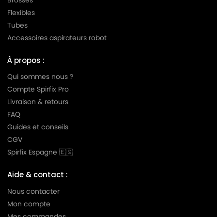
Flexibles
LG-
LG-GOLDSTAR TURBO TB 33
Tubes
GOLDSTAR
Accessoires aspirateurs robot
LG-
LG-GOLDSTAR TURBO V 3300 DE
GOLDSTAR
À propos :
LG-
Qui sommes nous ?
LG-GOLDSTAR TURBO V 3300 TD
GOLDSTAR
Compte Spirfix Pro
Livraison & retours
LG-
LG-GOLDSTAR TURBO V 3310 DE
GOLDSTAR
FAQ
Guides et conseils
LG-
LG-GOLDSTAR TURBO V 3310 TD
CGV
GOLDSTAR
Spirfix Espagne 🇪🇸
LG-
LG-GOLDSTAR TURBO X (Série)
GOLDSTAR
Aide & contact :
LG-
Nous contacter
LG-GOLDSTAR ULTRA PULSE (Série)
GOLDSTAR
Mon compte
Mes commandes