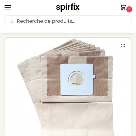
0
Recherche
🚚 Livraison Point Relais offerte dès 30€ d’achat.
Accueil
Sacs aspirateur
Sacs aspirateur LG-GOLDSTAR
Sacs aspirateur LG-GOLDSTAR VC 3 A 41 – Lot de 10 sacs en Papier
/
/
/