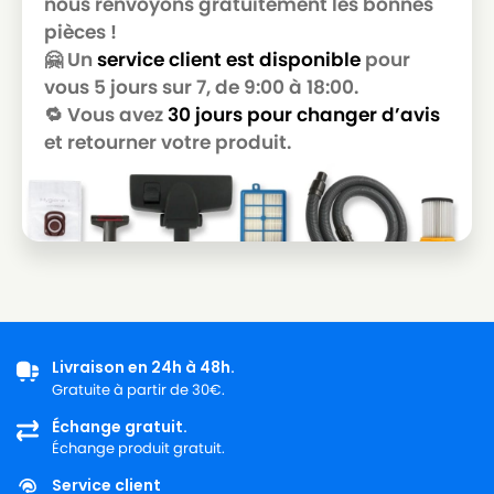
nous renvoyons gratuitement les bonnes
GOLDSTAR
pièces !
LG-
🤗 Un
service client est disponible
pour
LG-GOLDSTAR T 3800
GOLDSTAR
vous 5 jours sur 7, de 9:00 à 18:00.
🔁 Vous avez
30 jours pour changer d’avis
LG-
LG-GOLDSTAR T 3900
GOLDSTAR
et retourner votre produit.
LG-
LG-GOLDSTAR TB 33
GOLDSTAR
LG-
LG-GOLDSTAR TB 34
GOLDSTAR
LG-
LG-GOLDSTAR TB 39
GOLDSTAR
Livraison en 24h à 48h.
LG-
LG-GOLDSTAR TURBO 2700
Gratuite à partir de 30€.
GOLDSTAR
Échange gratuit.
LG-
Échange produit gratuit.
LG-GOLDSTAR TURBO 2900
GOLDSTAR
Service client