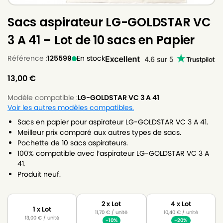
Sacs aspirateur LG-GOLDSTAR VC
3 A 41 – Lot de 10 sacs en Papier
Référence :
125599
En stock
13,00
€
Modèle compatible :
LG-GOLDSTAR VC 3 A 41
Voir les autres modèles compatibles.
Sacs en papier pour aspirateur LG-GOLDSTAR VC 3 A 41.
Meilleur prix comparé aux autres types de sacs.
Pochette de 10 sacs aspirateurs.
100% compatible avec l’aspirateur LG-GOLDSTAR VC 3 A
41.
Produit neuf.
2 x Lot
4 x Lot
1 x Lot
11,70
€
/ unité
10,40
€
/ unité
13,00
€
/ unité
-10%
-20%