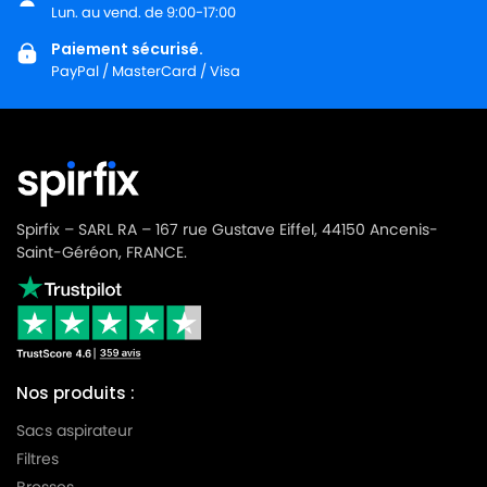
LG-
Lun. au vend. de 9:00-17:00
LG-GOLDSTAR TURBO 3100 B
GOLDSTAR
Paiement sécurisé.
PayPal / MasterCard / Visa
LG-
LG-GOLDSTAR TURBO 3200
GOLDSTAR
LG-
LG-GOLDSTAR TURBO 33 GS
GOLDSTAR
LG-
LG-GOLDSTAR TURBO 33 RS
GOLDSTAR
Spirfix – SARL RA – 167 rue Gustave Eiffel, 44150 Ancenis-
Saint-Géréon, FRANCE.
LG-
LG-GOLDSTAR TURBO 3300 R
GOLDSTAR
LG-
LG-GOLDSTAR TURBO 3400
GOLDSTAR
Nos produits :
LG-
LG-GOLDSTAR TURBO PLUS (Série)
GOLDSTAR
Sacs aspirateur
Filtres
LG-
LG-GOLDSTAR TURBO S (Série)
GOLDSTAR
Brosses