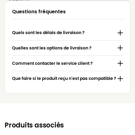
LG-
Questions fréquentes
LG-GOLDSTAR 4200 (PASSION)
GOLDSTAR
LG-
LG-GOLDSTAR 5000 (PASSION)
Quels sont les délais de livraison ?
GOLDSTAR
LG-
Quelles sont les options de livraison ?
LG-GOLDSTAR BASIC (Série)
GOLDSTAR
Comment contacter le service client ?
LG-
LG-GOLDSTAR BONN (Série)
GOLDSTAR
Que faire si le produit reçu n'est pas compatible ?
LG-
LG-GOLDSTAR EXTRON (Série)
GOLDSTAR
LG-
LG-GOLDSTAR FVD 3050…
GOLDSTAR
LG-
LG-GOLDSTAR FVD 3051
GOLDSTAR
Produits associés
LG-