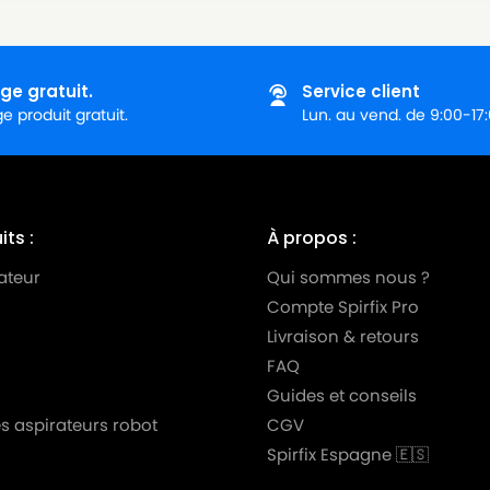
Série)
ie)
ge gratuit.
Service client
 produit gratuit.
Lun. au vend. de 9:00-17
0 DE
0 TD
 DE
ts :
À propos :
 TD
ateur
Qui sommes nous ?
Compte Spirfix Pro
ie)
Livraison & retours
Série)
FAQ
BO)
Guides et conseils
s aspirateurs robot
CGV
10 (TURBO)
Spirfix Espagne 🇪🇸
BO)