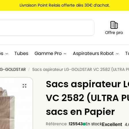
Livraison Point Relais offerte dès 30€ d’achat.
Recherche
Offre pro
es
Tubes
Gamme Pro
Aspirateurs Robot
T
 LG-GOLDSTAR
Sacs aspirateur LG-GOLDSTAR VC 2582 (ULTRA PUL
/
Sacs aspirateur
VC 2582 (ULTRA PU
sacs en Papier
Référence :
125543
En stock