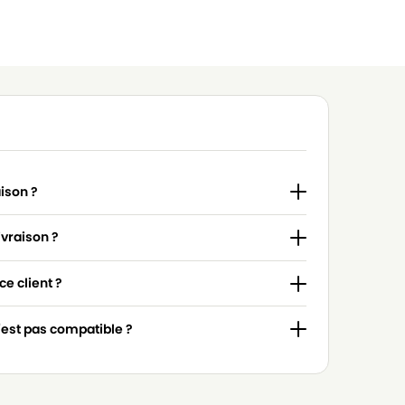
aison ?
ivraison ?
e client ?
n'est pas compatible ?