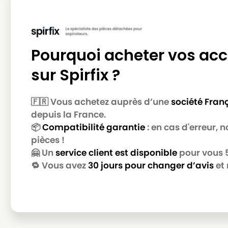
LG-GOLDSTAR
LG-GOLDSTAR T 3900
LG-GOLDSTAR
LG-GOLDSTAR TB 33
LG-GOLDSTAR
LG-GOLDSTAR TB 34
Pourquoi acheter vos acc
LG-GOLDSTAR
LG-GOLDSTAR TB 39
sur Spirfix ?
LG-GOLDSTAR
LG-GOLDSTAR TURBO 2700
🇫🇷 Vous achetez auprès d’une
société Fran
LG-GOLDSTAR
LG-GOLDSTAR TURBO 2900
depuis la France.
LG-GOLDSTAR
LG-GOLDSTAR TURBO 3100 
📦
Compatibilité garantie
: en cas d'erreur,
pièces !
LG-GOLDSTAR
LG-GOLDSTAR TURBO 3200
🤗 Un
service client est disponible
pour vous 5 
LG-GOLDSTAR
LG-GOLDSTAR TURBO 33 GS
🔁 Vous avez
30 jours pour changer d’avis
et 
LG-GOLDSTAR
LG-GOLDSTAR TURBO 33 RS
LG-GOLDSTAR
LG-GOLDSTAR TURBO 3300 
LG-GOLDSTAR
LG-GOLDSTAR TURBO 3400