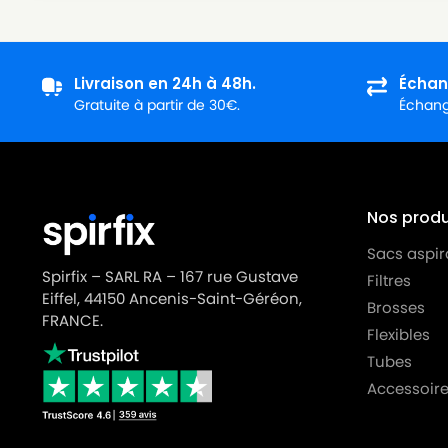
LG-GOLDSTAR
LG-GOLDSTAR TURBO PLUS (
LG-GOLDSTAR
LG-GOLDSTAR TURBO S (Sér
Livraison en 24h à 48h.
Échan
LG-GOLDSTAR
LG-GOLDSTAR TURBO TB 33
Gratuite à partir de 30€.
Échange
LG-GOLDSTAR
LG-GOLDSTAR TURBO V 330
LG-GOLDSTAR
LG-GOLDSTAR TURBO V 330
LG-GOLDSTAR
LG-GOLDSTAR TURBO V 3310
Nos produi
LG-GOLDSTAR
LG-GOLDSTAR TURBO V 3310
Sacs aspir
Spirfix – SARL RA – 167 rue Gustave
Filtres
LG-GOLDSTAR
LG-GOLDSTAR TURBO X (Sér
Eiffel, 44150 Ancenis-Saint-Géréon,
Brosses
LG-GOLDSTAR
LG-GOLDSTAR ULTRA PULSE (
FRANCE.
Flexibles
LG-GOLDSTAR
LG-GOLDSTAR V 2700 (TUR
Tubes
Accessoire
LG-GOLDSTAR
LG-GOLDSTAR V 2700 à V 35
LG-GOLDSTAR
LG-GOLDSTAR V 2900 (TUR