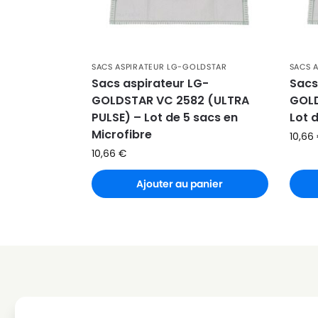
LG-GOLDSTAR
LG-GOLDSTAR PASSION 420
LG-GOLDSTAR
LG-GOLDSTAR PUNCH (Série
SACS ASPIRATEUR LG-GOLDSTAR
SACS 
LG-GOLDSTAR
LG-GOLDSTAR REY (Série)
Sacs aspirateur LG-
Sacs
GOLDSTAR VC 2582 (ULTRA
GOLD
LG-GOLDSTAR
LG-GOLDSTAR SER 4570
PULSE) – Lot de 5 sacs en
Lot 
Microfibre
LG-GOLDSTAR
LG-GOLDSTAR SUPER PJG
10,66
10,66
€
LG-GOLDSTAR
LG-GOLDSTAR T 2700
Ajouter au panier
LG-GOLDSTAR
LG-GOLDSTAR T 2750
LG-GOLDSTAR
LG-GOLDSTAR T 2900
LG-GOLDSTAR
LG-GOLDSTAR T 2950
LG-GOLDSTAR
LG-GOLDSTAR T 2990
LG-GOLDSTAR
LG-GOLDSTAR T 3800