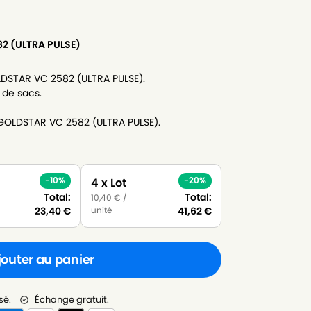
2 (ULTRA PULSE)
LDSTAR VC 2582 (ULTRA PULSE).
 de sacs.
-GOLDSTAR VC 2582 (ULTRA PULSE).
-10%
-20%
4 x Lot
Total:
Total:
10,40
€
/
unité
23,40
€
41,62
€
jouter au panier
sé.
Échange gratuit.