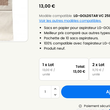
13,00
€
Modèle compatible :
LG-GOLDSTAR VC 258
Voir les autres modèles compatibles.
Sacs en papier pour aspirateur LG-GO
Meilleur prix comparé aux autres types
Pochette de 10 sacs aspirateurs.
100% compatible avec l’aspirateur LG
Produit neuf.
1 x Lot
2 x Lot
Total:
13,00
€
/
11,70
€
/
13,00
€
unité
unité
A
Paiement sécuri