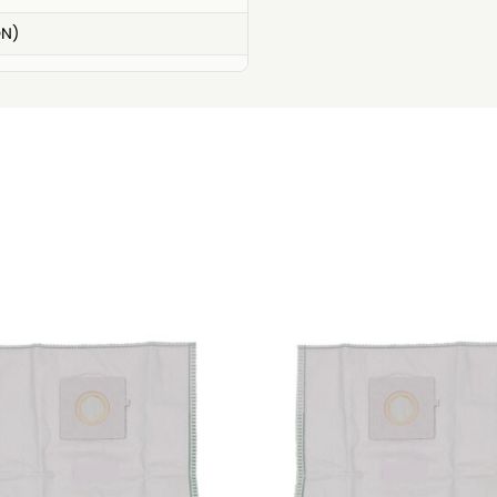
ON)
e)
e)
0
4
0
0