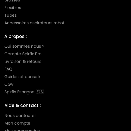
Flexibles
LG-
LG-GOLDSTAR TURBO TB 33
Tubes
GOLDSTAR
Accessoires aspirateurs robot
LG-
LG-GOLDSTAR TURBO V 3300 DE
GOLDSTAR
À propos :
LG-
Qui sommes nous ?
LG-GOLDSTAR TURBO V 3300 TD
GOLDSTAR
Compte Spirfix Pro
Livraison & retours
LG-
LG-GOLDSTAR TURBO V 3310 DE
GOLDSTAR
FAQ
Guides et conseils
LG-
LG-GOLDSTAR TURBO V 3310 TD
CGV
GOLDSTAR
Spirfix Espagne 🇪🇸
LG-
LG-GOLDSTAR TURBO X (Série)
GOLDSTAR
Aide & contact :
LG-
Nous contacter
LG-GOLDSTAR ULTRA PULSE (Série)
GOLDSTAR
Mon compte
Mes commandes