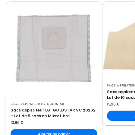
LG-GOLDSTAR FVD 370
GOLDSTAR
LG-
LG-GOLDSTAR PASSION (Série)
GOLDSTAR
LG-
LG-GOLDSTAR PASSION 3500
GOLDSTAR
LG-
LG-GOLDSTAR PASSION 3544
GOLDSTAR
LG-
LG-GOLDSTAR PASSION 3800
GOLDSTAR
SACS ASPIRATEU
LG-
LG-GOLDSTAR PASSION 4000
Sacs aspirat
GOLDSTAR
Lot de 10 sac
SACS ASPIRATEUR LG-GOLDSTAR
13,96
€
LG-
LG-GOLDSTAR PASSION 4200
Sacs aspirateur LG-GOLDSTAR VC 20262
GOLDSTAR
– Lot de 5 sacs en Microfibre
10,66
€
LG-
LG-GOLDSTAR PUNCH (Série)
GOLDSTAR
Ajouter au panier