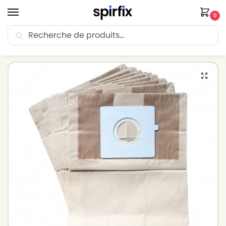
0
Recherche
🚚 Livraison Point Relais offerte dès 30€ d’achat.
Accueil
Sacs aspirateur
Sacs aspirateur LG-GOLDSTAR
Sacs aspirateur LG-GOLDSTAR VC 20262 – Lot de 10 sacs en Papier
/
/
/