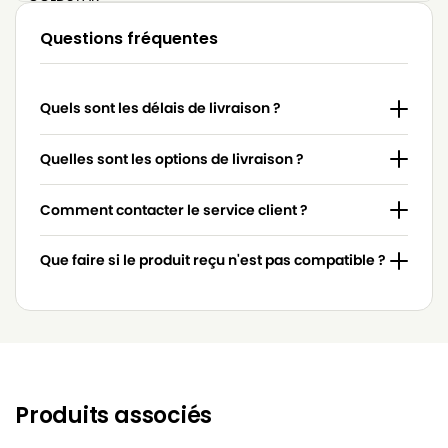
LG-
Questions fréquentes
LG-GOLDSTAR 4200 (PASSION)
GOLDSTAR
LG-
LG-GOLDSTAR 5000 (PASSION)
Quels sont les délais de livraison ?
GOLDSTAR
LG-
Quelles sont les options de livraison ?
LG-GOLDSTAR BASIC (Série)
GOLDSTAR
Comment contacter le service client ?
LG-
LG-GOLDSTAR BONN (Série)
GOLDSTAR
Que faire si le produit reçu n'est pas compatible ?
LG-
LG-GOLDSTAR EXTRON (Série)
GOLDSTAR
LG-
LG-GOLDSTAR FVD 3050…
GOLDSTAR
LG-
LG-GOLDSTAR FVD 3051
GOLDSTAR
Produits associés
LG-