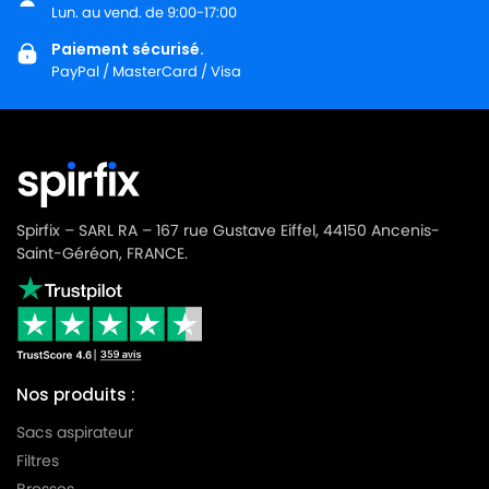
LG-
Lun. au vend. de 9:00-17:00
LG-GOLDSTAR TURBO 3100 B
GOLDSTAR
Paiement sécurisé.
PayPal / MasterCard / Visa
LG-
LG-GOLDSTAR TURBO 3200
GOLDSTAR
LG-
LG-GOLDSTAR TURBO 33 GS
GOLDSTAR
LG-
LG-GOLDSTAR TURBO 33 RS
GOLDSTAR
Spirfix – SARL RA – 167 rue Gustave Eiffel, 44150 Ancenis-
Saint-Géréon, FRANCE.
LG-
LG-GOLDSTAR TURBO 3300 R
GOLDSTAR
LG-
LG-GOLDSTAR TURBO 3400
GOLDSTAR
Nos produits :
LG-
LG-GOLDSTAR TURBO PLUS (Série)
GOLDSTAR
Sacs aspirateur
Filtres
LG-
LG-GOLDSTAR TURBO S (Série)
GOLDSTAR
Brosses