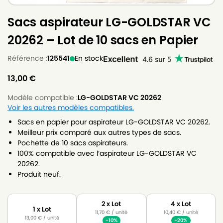
Sacs aspirateur LG-GOLDSTAR VC
20262 – Lot de 10 sacs en Papier
Référence :
125541
En stock
13,00
€
Modèle compatible :
LG-GOLDSTAR VC 20262
Voir les autres modèles compatibles.
Sacs en papier pour aspirateur LG-GOLDSTAR VC 20262.
Meilleur prix comparé aux autres types de sacs.
Pochette de 10 sacs aspirateurs.
100% compatible avec l’aspirateur LG-GOLDSTAR VC
20262.
Produit neuf.
2 x Lot
4 x Lot
1 x Lot
11,70
€
/ unité
10,40
€
/ unité
13,00
€
/ unité
-10%
-20%