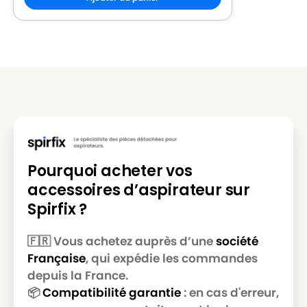
LG-
LG-GOLDSTAR REY (Série)
GOLDSTAR
LG-
LG-GOLDSTAR SER 4570
GOLDSTAR
LG-
LG-GOLDSTAR SUPER PJG
GOLDSTAR
LG-
LG-GOLDSTAR T 2700
GOLDSTAR
Pourquoi acheter vos
LG-
LG-GOLDSTAR T 2750
accessoires d’aspirateur sur
GOLDSTAR
Spirfix ?
LG-
LG-GOLDSTAR T 2900
GOLDSTAR
🇫🇷 Vous achetez auprès d’une
société
Française
, qui expédie les commandes
LG-
LG-GOLDSTAR T 2950
GOLDSTAR
depuis la France.
📦
Compatibilité garantie
: en cas d'erreur,
LG-
LG-GOLDSTAR T 2990