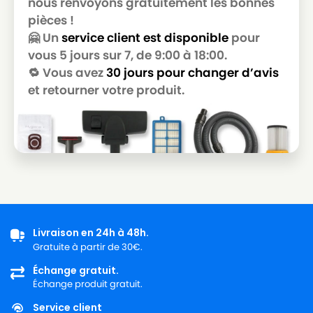
nous renvoyons gratuitement les bonnes
GOLDSTAR
pièces !
LG-
🤗 Un
service client est disponible
pour
LG-GOLDSTAR T 3800
GOLDSTAR
vous 5 jours sur 7, de 9:00 à 18:00.
🔁 Vous avez
30 jours pour changer d’avis
LG-
LG-GOLDSTAR T 3900
GOLDSTAR
et retourner votre produit.
LG-
LG-GOLDSTAR TB 33
GOLDSTAR
LG-
LG-GOLDSTAR TB 34
GOLDSTAR
LG-
LG-GOLDSTAR TB 39
GOLDSTAR
Livraison en 24h à 48h.
LG-
LG-GOLDSTAR TURBO 2700
Gratuite à partir de 30€.
GOLDSTAR
Échange gratuit.
LG-
Échange produit gratuit.
LG-GOLDSTAR TURBO 2900
GOLDSTAR
Service client