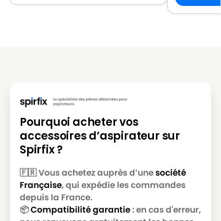
LG-
LG-GOLDSTAR REY (Série)
GOLDSTAR
LG-
LG-GOLDSTAR SER 4570
GOLDSTAR
LG-
LG-GOLDSTAR SUPER PJG
GOLDSTAR
LG-
LG-GOLDSTAR T 2700
GOLDSTAR
LG-
Pourquoi acheter vos
LG-GOLDSTAR T 2750
GOLDSTAR
accessoires d’aspirateur sur
LG-
Spirfix ?
LG-GOLDSTAR T 2900
GOLDSTAR
🇫🇷 Vous achetez auprès d’une
société
LG-
LG-GOLDSTAR T 2950
Française
, qui expédie les commandes
GOLDSTAR
depuis la France.
LG-
📦
Compatibilité garantie
: en cas d'erreur,
LG-GOLDSTAR T 2990
GOLDSTAR