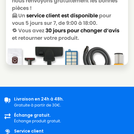
nous renvoyons gratuitement les bonnes
pièces !
LG-
LG-GOLDSTAR T 3800
GOLDSTAR
🤗 Un
service client est disponible
pour
vous 5 jours sur 7, de 9:00 à 18:00.
LG-
LG-GOLDSTAR T 3900
🔁 Vous avez
30 jours pour changer d’avis
GOLDSTAR
et retourner votre produit.
LG-
LG-GOLDSTAR TB 33
GOLDSTAR
LG-
LG-GOLDSTAR TB 34
GOLDSTAR
LG-
LG-GOLDSTAR TB 39
GOLDSTAR
LG-
LG-GOLDSTAR TURBO 2700
Livraison en 24h à 48h.
GOLDSTAR
Gratuite à partir de 30€.
LG-
Échange gratuit.
LG-GOLDSTAR TURBO 2900
GOLDSTAR
Échange produit gratuit.
Service client
LG-