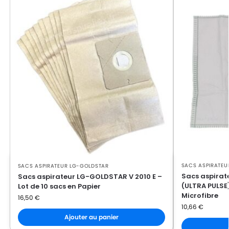
LG-
LG-GOLDSTAR PASSION (Série)
GOLDSTAR
LG-
LG-GOLDSTAR PASSION 3500
GOLDSTAR
LG-
LG-GOLDSTAR PASSION 3544
GOLDSTAR
LG-
LG-GOLDSTAR PASSION 3800
GOLDSTAR
LG-
LG-GOLDSTAR PASSION 4000
GOLDSTAR
SACS ASPIRATEU
SACS ASPIRATEUR LG-GOLDSTAR
LG-
LG-GOLDSTAR PASSION 4200
Sacs aspira
Sacs aspirateur LG-GOLDSTAR V 2010 E –
GOLDSTAR
(ULTRA PULSE)
Lot de 10 sacs en Papier
Microfibre
16,50
€
LG-
LG-GOLDSTAR PUNCH (Série)
10,66
€
GOLDSTAR
Ajouter au panier