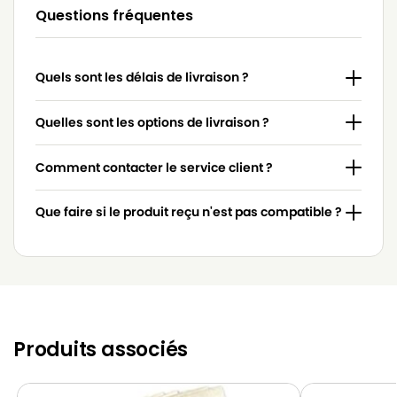
LG-
Questions fréquentes
LG-GOLDSTAR 4200 (PASSION)
GOLDSTAR
LG-
LG-GOLDSTAR 5000 (PASSION)
Quels sont les délais de livraison ?
GOLDSTAR
LG-
Quelles sont les options de livraison ?
LG-GOLDSTAR BASIC (Série)
GOLDSTAR
Comment contacter le service client ?
LG-
LG-GOLDSTAR BONN (Série)
GOLDSTAR
Que faire si le produit reçu n'est pas compatible ?
LG-
LG-GOLDSTAR EXTRON (Série)
GOLDSTAR
LG-
LG-GOLDSTAR FVD 3050…
GOLDSTAR
LG-
LG-GOLDSTAR FVD 3051
GOLDSTAR
Produits associés
LG-
LG-GOLDSTAR FVD 370
GOLDSTAR