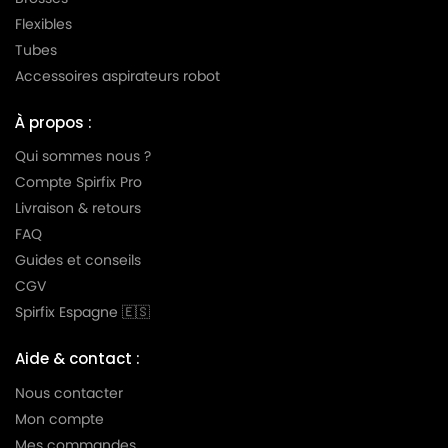
LG-
Flexibles
LG-GOLDSTAR TURBO TB 33
GOLDSTAR
Tubes
LG-
Accessoires aspirateurs robot
LG-GOLDSTAR TURBO V 3300 DE
GOLDSTAR
À propos :
LG-
LG-GOLDSTAR TURBO V 3300 TD
GOLDSTAR
Qui sommes nous ?
Compte Spirfix Pro
LG-
LG-GOLDSTAR TURBO V 3310 DE
Livraison & retours
GOLDSTAR
FAQ
LG-
Guides et conseils
LG-GOLDSTAR TURBO V 3310 TD
GOLDSTAR
CGV
LG-
Spirfix Espagne 🇪🇸
LG-GOLDSTAR TURBO X (Série)
GOLDSTAR
Aide & contact :
LG-
LG-GOLDSTAR ULTRA PULSE (Série)
GOLDSTAR
Nous contacter
Mon compte
LG-
LG-GOLDSTAR V 2700 (TURBO)
Mes commandes