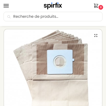
0
Recherche
🚚 Livraison Point Relais offerte dès 30€ d’achat.
Accueil
Sacs aspirateur
Sacs aspirateur LG-GOLDSTAR
Sacs aspirateur LG-GOLDSTAR V 3557 – Lot de 10 sacs en Papier
/
/
/