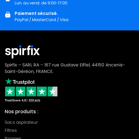
LG-GOLDSTAR TURBO 3100 B
Lun. au vend. de 9:00-17:00
GOLDSTAR
Paiement sécurisé.
LG-
LG-GOLDSTAR TURBO 3200
PayPal / MasterCard / Visa
GOLDSTAR
LG-
LG-GOLDSTAR TURBO 33 GS
GOLDSTAR
LG-
LG-GOLDSTAR TURBO 33 RS
GOLDSTAR
Spirfix – SARL RA – 167 rue Gustave Eiffel, 44150 Ancenis-
LG-
Saint-Géréon, FRANCE.
LG-GOLDSTAR TURBO 3300 R
GOLDSTAR
LG-
LG-GOLDSTAR TURBO 3400
GOLDSTAR
LG-
LG-GOLDSTAR TURBO PLUS (Série)
Nos produits :
GOLDSTAR
Sacs aspirateur
LG-
LG-GOLDSTAR TURBO S (Série)
Filtres
GOLDSTAR
Brosses