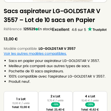
Sacs aspirateur LG-GOLDSTAR V
3557 – Lot de 10 sacs en Papier
Référence :
125529
En stock
13,00
€
Modèle compatible :
LG-GOLDSTAR V 3557
Voir les autres modèles compatibles.
Sacs en papier pour aspirateur LG-GOLDSTAR V 3557.
Meilleur prix comparé aux autres types de sacs.
Pochette de 10 sacs aspirateurs.
100% compatible avec l’aspirateur LG-GOLDSTAR V 3557.
Produit neuf.
2 x Lot
4 x Lot
1 x Lot
11,70
€
/ unité
10,40
€
/ unité
13,00
€
/ unité
-10%
-20%
Total:
13,00
€
Total:
23,40
€
Total:
41,62
€