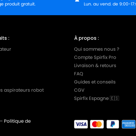
 produit gratuit.
Lun. au vend. de 9:00-17
0 DE
0 TD
 DE
ts :
À propos :
 TD
ateur
Qui sommes nous ?
Compte Spirfix Pro
ie)
Livraison & retours
Série)
FAQ
BO)
Guides et conseils
s aspirateurs robot
CGV
10 (TURBO)
Spirfix Espagne 🇪🇸
BO)
099 (TURBO)
–
Politique de
99 (TURBO)