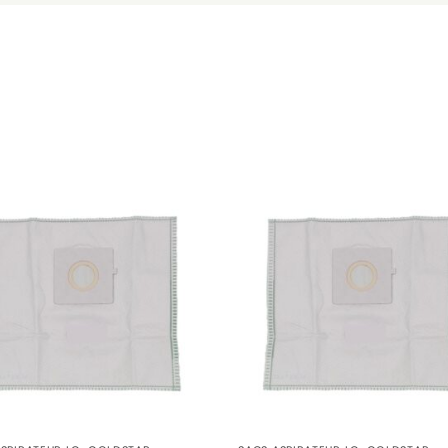
e)
e)
0
4
0
0
0
)