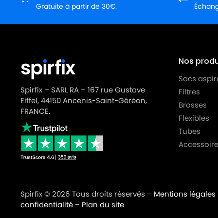
Gratuite à partir de 30€.
Échange
LG-GOLDSTAR
LG-GOLDSTAR TURBO V 330
LG-GOLDSTAR
LG-GOLDSTAR TURBO V 330
LG-GOLDSTAR
LG-GOLDSTAR TURBO V 3310
Nos produi
LG-GOLDSTAR
LG-GOLDSTAR TURBO V 3310
Sacs aspir
Spirfix – SARL RA – 167 rue Gustave
Filtres
LG-GOLDSTAR
LG-GOLDSTAR TURBO X (Sér
Eiffel, 44150 Ancenis-Saint-Géréon,
Brosses
LG-GOLDSTAR
LG-GOLDSTAR ULTRA PULSE (
FRANCE.
Flexibles
LG-GOLDSTAR
LG-GOLDSTAR V 2700 (TUR
Tubes
Accessoire
LG-GOLDSTAR
LG-GOLDSTAR V 2700 à V 35
LG-GOLDSTAR
LG-GOLDSTAR V 2900 (TUR
LG-GOLDSTAR
LG-GOLDSTAR V 3000 à V 3
Spirfix © 2026 Tous droits réservés –
Mentions légales
LG-GOLDSTAR
LG-GOLDSTAR V 3100 à V 31
confidentialité
–
Plan du site