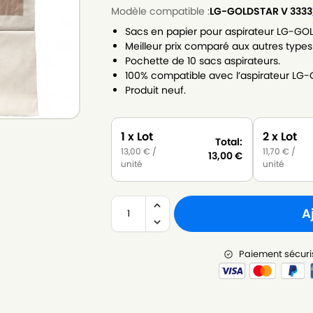
Modèle compatible :
LG-GOLDSTAR V 3333
Sacs en papier pour aspirateur LG-GO
Meilleur prix comparé aux autres types
Pochette de 10 sacs aspirateurs.
100% compatible avec l’aspirateur LG
Produit neuf.
1 x Lot
2 x Lot
Total:
13,00
€
/
11,70
€
/
13,00
€
unité
unité
A
Paiement sécuri