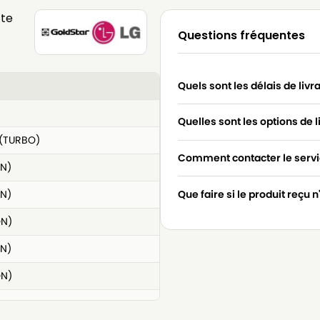
tte
Questions fréquentes
Quels sont les délais de livr
Quelles sont les options de l
(TURBO)
Comment contacter le servic
N)
N)
Que faire si le produit reçu 
ON)
N)
ON)