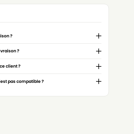
aison ?
ivraison ?
e client ?
n'est pas compatible ?