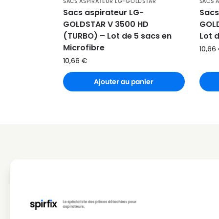
SACS ASPIRATEUR LG-GOLDSTAR
SACS 
LG-GOLDSTAR
LG-GOLDSTAR REY (Série)
Sacs aspirateur LG-
Sacs
GOLDSTAR V 3500 HD
GOLD
LG-GOLDSTAR
LG-GOLDSTAR SER 4570
(TURBO) – Lot de 5 sacs en
Lot 
Microfibre
LG-GOLDSTAR
LG-GOLDSTAR SUPER PJG
10,66
10,66
€
LG-GOLDSTAR
LG-GOLDSTAR T 2700
Ajouter au panier
LG-GOLDSTAR
LG-GOLDSTAR T 2750
LG-GOLDSTAR
LG-GOLDSTAR T 2900
LG-GOLDSTAR
LG-GOLDSTAR T 2950
LG-GOLDSTAR
LG-GOLDSTAR T 2990
LG-GOLDSTAR
LG-GOLDSTAR T 3800
LG-GOLDSTAR
LG-GOLDSTAR T 3900
LG-GOLDSTAR
LG-GOLDSTAR TB 33
LG-GOLDSTAR
LG-GOLDSTAR TB 34