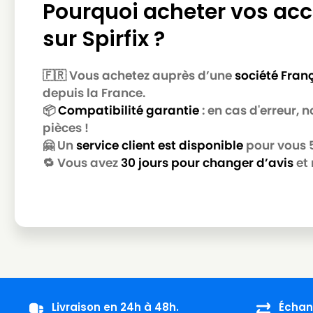
Pourquoi acheter vos acc
LG-GOLDSTAR
LG-GOLDSTAR TB 39
sur Spirfix ?
LG-GOLDSTAR
LG-GOLDSTAR TURBO 2700
🇫🇷 Vous achetez auprès d’une
société Fran
LG-GOLDSTAR
LG-GOLDSTAR TURBO 2900
depuis la France.
LG-GOLDSTAR
LG-GOLDSTAR TURBO 3100 
📦
Compatibilité garantie
: en cas d'erreur,
pièces !
LG-GOLDSTAR
LG-GOLDSTAR TURBO 3200
🤗 Un
service client est disponible
pour vous 5 
LG-GOLDSTAR
LG-GOLDSTAR TURBO 33 GS
🔁 Vous avez
30 jours pour changer d’avis
et 
LG-GOLDSTAR
LG-GOLDSTAR TURBO 33 RS
LG-GOLDSTAR
LG-GOLDSTAR TURBO 3300 
LG-GOLDSTAR
LG-GOLDSTAR TURBO 3400
LG-GOLDSTAR
LG-GOLDSTAR TURBO PLUS (
LG-GOLDSTAR
LG-GOLDSTAR TURBO S (Sér
Livraison en 24h à 48h.
Échan
LG-GOLDSTAR
LG-GOLDSTAR TURBO TB 33