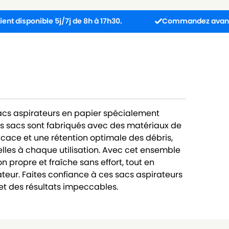
nible 5j/7j de 8h à 17h30.
Commandez avant 13h : coli
sacs aspirateurs en papier spécialement
s sacs sont fabriqués avec des matériaux de
ficace et une rétention optimale des débris,
lles à chaque utilisation. Avec cet ensemble
 propre et fraîche sans effort, tout en
teur. Faites confiance à ces sacs aspirateurs
t des résultats impeccables.