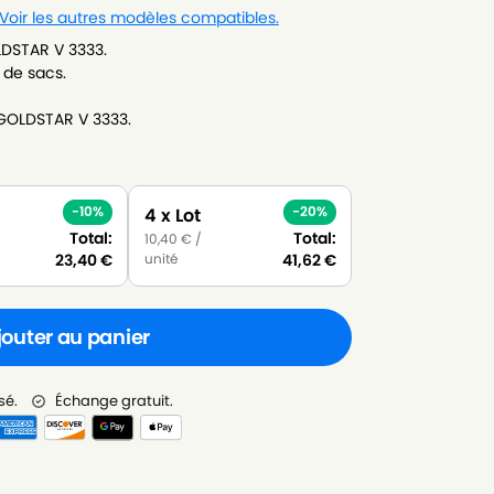
Voir les autres modèles compatibles.
LDSTAR V 3333.
 de sacs.
-GOLDSTAR V 3333.
-10%
-20%
4 x Lot
Total:
Total:
10,40
€
/
unité
23,40
€
41,62
€
jouter au panier
sé.
Échange gratuit.