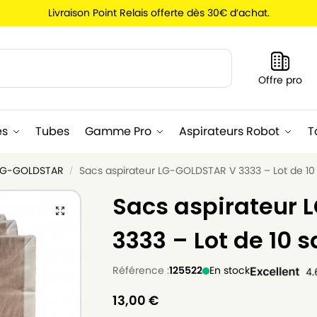
Livraison Point Relais offerte dès 30€ d’achat.
Recherche
Offre pro
es
Tubes
Gamme Pro
Aspirateurs Robot
T
 LG-GOLDSTAR
Sacs aspirateur LG-GOLDSTAR V 3333 – Lot de 10
/
Sacs aspirateur
3333 – Lot de 10 
Référence :
125522
En stock
13,00
€