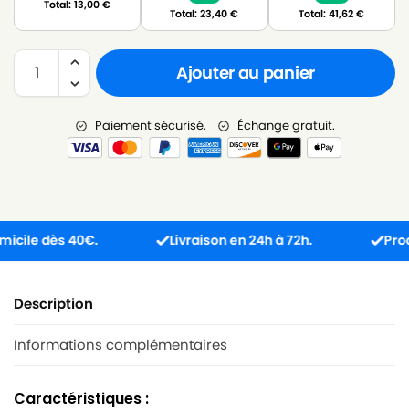
Total:
13,00
€
Total:
23,40
€
Total:
41,62
€
Ajouter au panier
Paiement sécurisé.
Échange gratuit.
le dès 40€.
Livraison en 24h à 72h.
Produit r
Description
Informations complémentaires
Caractéristiques :