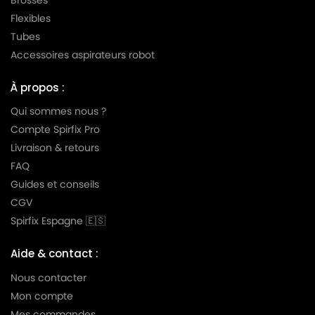
Flexibles
LG-
LG-GOLDSTAR TURBO TB 33
Tubes
GOLDSTAR
Accessoires aspirateurs robot
LG-
LG-GOLDSTAR TURBO V 3300 DE
GOLDSTAR
À propos :
LG-
Qui sommes nous ?
LG-GOLDSTAR TURBO V 3300 TD
GOLDSTAR
Compte Spirfix Pro
Livraison & retours
LG-
LG-GOLDSTAR TURBO V 3310 DE
GOLDSTAR
FAQ
Guides et conseils
LG-
LG-GOLDSTAR TURBO V 3310 TD
CGV
GOLDSTAR
Spirfix Espagne 🇪🇸
LG-
LG-GOLDSTAR TURBO X (Série)
GOLDSTAR
Aide & contact :
LG-
Nous contacter
LG-GOLDSTAR ULTRA PULSE (Série)
GOLDSTAR
Mon compte
Mes commandes