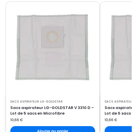
LG-GOLDSTAR FVD 370
GOLDSTAR
LG-
LG-GOLDSTAR PASSION (Série)
GOLDSTAR
LG-
LG-GOLDSTAR PASSION 3500
GOLDSTAR
LG-
LG-GOLDSTAR PASSION 3544
GOLDSTAR
LG-
LG-GOLDSTAR PASSION 3800
GOLDSTAR
LG-
LG-GOLDSTAR PASSION 4000
GOLDSTAR
SACS ASPIRATEUR LG-GOLDSTAR
SACS ASPIRATEU
LG-
LG-GOLDSTAR PASSION 4200
Sacs aspirateur LG-GOLDSTAR V 3310 D –
Sacs aspira
GOLDSTAR
Lot de 5 sacs en Microfibre
Lot de 5 sacs
10,66
€
10,66
€
LG-
LG-GOLDSTAR PUNCH (Série)
GOLDSTAR
Ajouter au panier