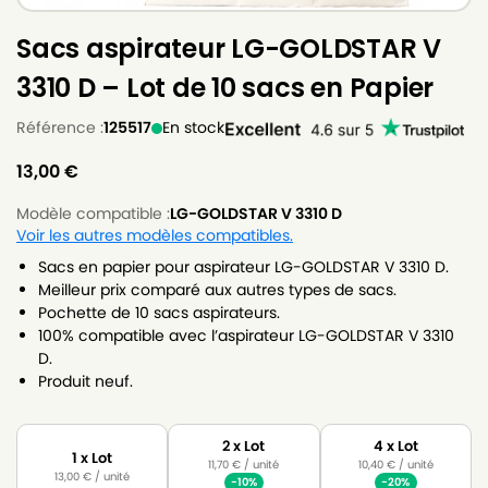
Sacs aspirateur LG-GOLDSTAR V
3310 D – Lot de 10 sacs en Papier
Référence :
125517
En stock
13,00
€
Modèle compatible :
LG-GOLDSTAR V 3310 D
Voir les autres modèles compatibles.
Sacs en papier pour aspirateur LG-GOLDSTAR V 3310 D.
Meilleur prix comparé aux autres types de sacs.
Pochette de 10 sacs aspirateurs.
100% compatible avec l’aspirateur LG-GOLDSTAR V 3310
D.
Produit neuf.
2 x Lot
4 x Lot
1 x Lot
11,70
€
/ unité
10,40
€
/ unité
13,00
€
/ unité
-10%
-20%