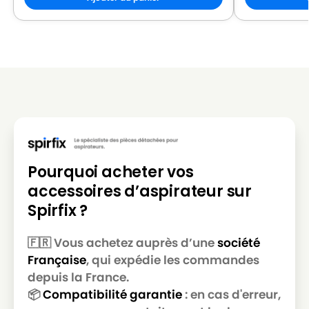
LG-
LG-GOLDSTAR REY (Série)
GOLDSTAR
LG-
LG-GOLDSTAR SER 4570
GOLDSTAR
LG-
LG-GOLDSTAR SUPER PJG
GOLDSTAR
LG-
LG-GOLDSTAR T 2700
GOLDSTAR
Pourquoi acheter vos
LG-
LG-GOLDSTAR T 2750
accessoires d’aspirateur sur
GOLDSTAR
Spirfix ?
LG-
LG-GOLDSTAR T 2900
GOLDSTAR
🇫🇷 Vous achetez auprès d’une
société
Française
, qui expédie les commandes
LG-
LG-GOLDSTAR T 2950
GOLDSTAR
depuis la France.
📦
Compatibilité garantie
: en cas d'erreur,
LG-
LG-GOLDSTAR T 2990