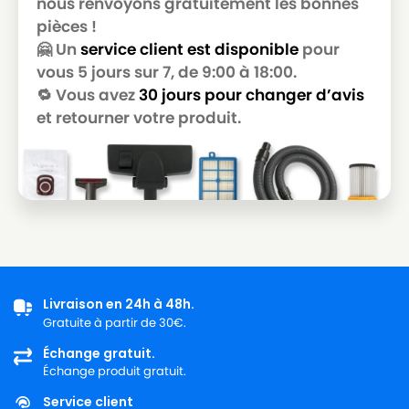
nous renvoyons gratuitement les bonnes
GOLDSTAR
pièces !
LG-
🤗 Un
service client est disponible
pour
LG-GOLDSTAR T 3800
GOLDSTAR
vous 5 jours sur 7, de 9:00 à 18:00.
🔁 Vous avez
30 jours pour changer d’avis
LG-
LG-GOLDSTAR T 3900
GOLDSTAR
et retourner votre produit.
LG-
LG-GOLDSTAR TB 33
GOLDSTAR
LG-
LG-GOLDSTAR TB 34
GOLDSTAR
LG-
LG-GOLDSTAR TB 39
GOLDSTAR
Livraison en 24h à 48h.
LG-
LG-GOLDSTAR TURBO 2700
Gratuite à partir de 30€.
GOLDSTAR
Échange gratuit.
LG-
Échange produit gratuit.
LG-GOLDSTAR TURBO 2900
GOLDSTAR
Service client