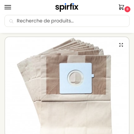
0
Recherche
🚚 Livraison Point Relais offerte dès 30€ d’achat.
Accueil
Sacs aspirateur
Sacs aspirateur LG-GOLDSTAR
Sacs aspirateur LG-GOLDSTAR V 3310 D – Lot de 10 sacs en Papier
/
/
/