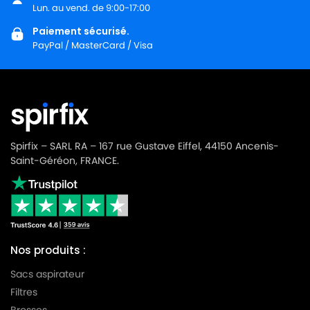
LG-
Lun. au vend. de 9:00-17:00
LG-GOLDSTAR TURBO 3100 B
GOLDSTAR
Paiement sécurisé.
PayPal / MasterCard / Visa
LG-
LG-GOLDSTAR TURBO 3200
GOLDSTAR
LG-
LG-GOLDSTAR TURBO 33 GS
GOLDSTAR
LG-
LG-GOLDSTAR TURBO 33 RS
GOLDSTAR
Spirfix – SARL RA – 167 rue Gustave Eiffel, 44150 Ancenis-
Saint-Géréon, FRANCE.
LG-
LG-GOLDSTAR TURBO 3300 R
GOLDSTAR
LG-
LG-GOLDSTAR TURBO 3400
GOLDSTAR
Nos produits :
LG-
LG-GOLDSTAR TURBO PLUS (Série)
GOLDSTAR
Sacs aspirateur
Filtres
LG-
LG-GOLDSTAR TURBO S (Série)
GOLDSTAR
Brosses