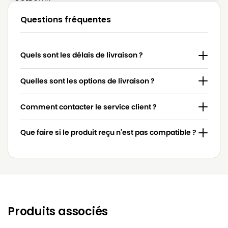
LG-
Questions fréquentes
LG-GOLDSTAR 4200 (PASSION)
GOLDSTAR
LG-
LG-GOLDSTAR 5000 (PASSION)
Quels sont les délais de livraison ?
GOLDSTAR
LG-
Quelles sont les options de livraison ?
LG-GOLDSTAR BASIC (Série)
GOLDSTAR
Comment contacter le service client ?
LG-
LG-GOLDSTAR BONN (Série)
GOLDSTAR
Que faire si le produit reçu n'est pas compatible ?
LG-
LG-GOLDSTAR EXTRON (Série)
GOLDSTAR
LG-
LG-GOLDSTAR FVD 3050…
GOLDSTAR
LG-
LG-GOLDSTAR FVD 3051
GOLDSTAR
Produits associés
LG-