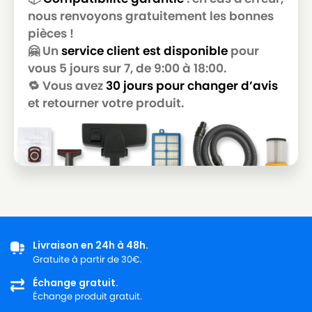
GOLDSTAR
nous renvoyons gratuitement les bonnes
pièces !
LG-
LG-GOLDSTAR T 3800
GOLDSTAR
🤗 Un
service client est disponible
pour
vous 5 jours sur 7, de 9:00 à 18:00.
LG-
LG-GOLDSTAR T 3900
🔁 Vous avez
30 jours pour changer d’avis
GOLDSTAR
et retourner votre produit.
LG-
LG-GOLDSTAR TB 33
GOLDSTAR
LG-
LG-GOLDSTAR TB 34
GOLDSTAR
LG-
LG-GOLDSTAR TB 39
GOLDSTAR
LG-
LG-GOLDSTAR TURBO 2700
Livraison en 24h à 48h.
GOLDSTAR
Gratuite à partir de 30€.
LG-
Échange gratuit.
LG-GOLDSTAR TURBO 2900
GOLDSTAR
Échange produit gratuit.