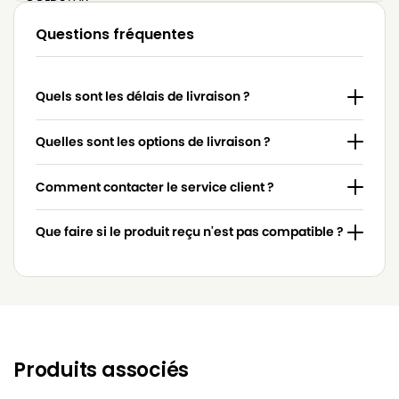
LG-
Questions fréquentes
LG-GOLDSTAR 4200 (PASSION)
GOLDSTAR
LG-
LG-GOLDSTAR 5000 (PASSION)
Quels sont les délais de livraison ?
GOLDSTAR
LG-
Quelles sont les options de livraison ?
LG-GOLDSTAR BASIC (Série)
GOLDSTAR
Comment contacter le service client ?
LG-
LG-GOLDSTAR BONN (Série)
GOLDSTAR
Que faire si le produit reçu n'est pas compatible ?
LG-
LG-GOLDSTAR EXTRON (Série)
GOLDSTAR
LG-
LG-GOLDSTAR FVD 3050…
GOLDSTAR
LG-
LG-GOLDSTAR FVD 3051
GOLDSTAR
Produits associés
LG-