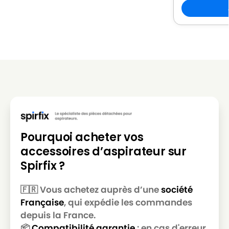
LG-
LG-GOLDSTAR REY (Série)
GOLDSTAR
LG-
LG-GOLDSTAR SER 4570
GOLDSTAR
LG-
LG-GOLDSTAR SUPER PJG
GOLDSTAR
LG-
LG-GOLDSTAR T 2700
GOLDSTAR
LG-
Pourquoi acheter vos
LG-GOLDSTAR T 2750
GOLDSTAR
accessoires d’aspirateur sur
LG-
Spirfix ?
LG-GOLDSTAR T 2900
GOLDSTAR
🇫🇷 Vous achetez auprès d’une
société
LG-
LG-GOLDSTAR T 2950
Française
, qui expédie les commandes
GOLDSTAR
depuis la France.
LG-
📦
Compatibilité garantie
: en cas d'erreur,
LG-GOLDSTAR T 2990