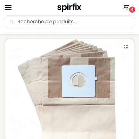
0
Recherche
🚚 Livraison Point Relais offerte dès 30€ d’achat.
Accueil
Sacs aspirateur
Sacs aspirateur LG-GOLDSTAR
Sacs aspirateur LG-GOLDSTAR V 3300 D – Lot de 10 sacs en Papier
/
/
/