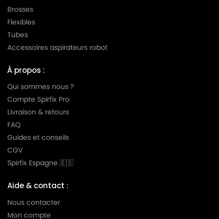
Brosses
LG-
Flexibles
LG-GOLDSTAR TURBO TB 33
GOLDSTAR
Tubes
LG-
Accessoires aspirateurs robot
LG-GOLDSTAR TURBO V 3300 DE
GOLDSTAR
À propos :
LG-
LG-GOLDSTAR TURBO V 3300 TD
GOLDSTAR
Qui sommes nous ?
Compte Spirfix Pro
LG-
LG-GOLDSTAR TURBO V 3310 DE
Livraison & retours
GOLDSTAR
FAQ
LG-
Guides et conseils
LG-GOLDSTAR TURBO V 3310 TD
GOLDSTAR
CGV
LG-
Spirfix Espagne 🇪🇸
LG-GOLDSTAR TURBO X (Série)
GOLDSTAR
Aide & contact :
LG-
LG-GOLDSTAR ULTRA PULSE (Série)
GOLDSTAR
Nous contacter
Mon compte