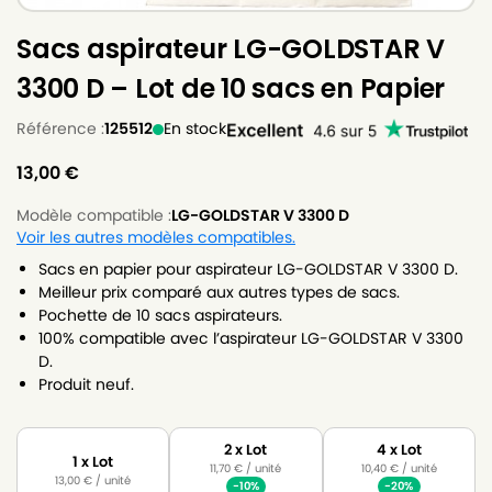
Sacs aspirateur LG-GOLDSTAR V
3300 D – Lot de 10 sacs en Papier
Référence :
125512
En stock
13,00
€
Modèle compatible :
LG-GOLDSTAR V 3300 D
Voir les autres modèles compatibles.
Sacs en papier pour aspirateur LG-GOLDSTAR V 3300 D.
Meilleur prix comparé aux autres types de sacs.
Pochette de 10 sacs aspirateurs.
100% compatible avec l’aspirateur LG-GOLDSTAR V 3300
D.
Produit neuf.
2 x Lot
4 x Lot
1 x Lot
11,70
€
/ unité
10,40
€
/ unité
13,00
€
/ unité
-10%
-20%