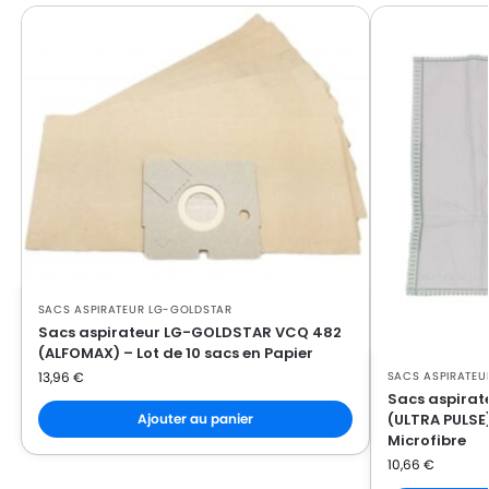
LG-GOLDSTAR FVD 370
GOLDSTAR
LG-
LG-GOLDSTAR PASSION (Série)
GOLDSTAR
LG-
LG-GOLDSTAR PASSION 3500
GOLDSTAR
LG-
LG-GOLDSTAR PASSION 3544
GOLDSTAR
LG-
LG-GOLDSTAR PASSION 3800
GOLDSTAR
SACS ASPIRATEUR LG-GOLDSTAR
LG-
LG-GOLDSTAR PASSION 4000
Sacs aspirateur LG-GOLDSTAR VCQ 482
GOLDSTAR
(ALFOMAX) – Lot de 10 sacs en Papier
SACS ASPIRATEU
13,96
€
LG-
LG-GOLDSTAR PASSION 4200
Sacs aspirat
GOLDSTAR
(ULTRA PULSE)
Ajouter au panier
Microfibre
LG-
LG-GOLDSTAR PUNCH (Série)
10,66
€
GOLDSTAR