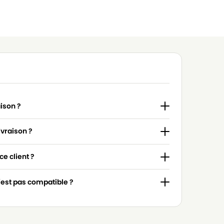
aison ?
ivraison ?
e client ?
n'est pas compatible ?