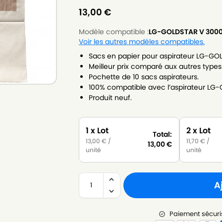
13,00
€
Modèle compatible :
LG-GOLDSTAR V 3000
Voir les autres modèles compatibles.
Sacs en papier pour aspirateur LG-GO
Meilleur prix comparé aux autres types
Pochette de 10 sacs aspirateurs.
100% compatible avec l’aspirateur LG
Produit neuf.
1 x Lot
2 x Lot
Total:
13,00
€
/
11,70
€
/
13,00
€
unité
unité
A
Paiement sécuri