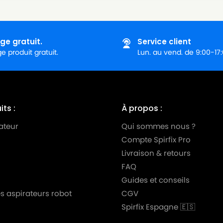
Série)
ie)
ge gratuit.
Service client
 produit gratuit.
Lun. au vend. de 9:00-17
0 DE
0 TD
 DE
ts :
À propos :
 TD
ateur
Qui sommes nous ?
Compte Spirfix Pro
ie)
Livraison & retours
Série)
FAQ
BO)
Guides et conseils
s aspirateurs robot
CGV
10 (TURBO)
Spirfix Espagne 🇪🇸
BO)