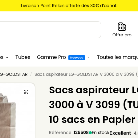
Livraison Point Relais offerte dès 30€ d’achat.
Recherche
Offre pro
es
Tubes
Gamme Pro
Toutes les marq
Nouveau
 LG-GOLDSTAR
Sacs aspirateur LG-GOLDSTAR V 3000 à V 3099 (T
/
Sacs aspirateur
3000 à V 3099 (T
10 sacs en Papier
Référence :
125508
En stock