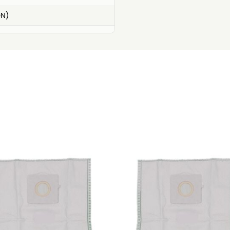
ON)
e)
e)
0
4
0
0