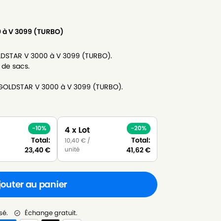
 à V 3099 (TURBO)
LDSTAR V 3000 à V 3099 (TURBO).
 de sacs.
-GOLDSTAR V 3000 à V 3099 (TURBO).
-10%
-20%
4 x Lot
Total:
Total:
10,40
€
/
unité
23,40
€
41,62
€
jouter au panier
sé.
Échange gratuit.