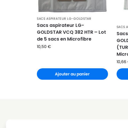
LG-GOLDSTAR
LG-GOLDSTAR PASSION 420
SACS ASPIRATEUR LG-GOLDSTAR
LG-GOLDSTAR
LG-GOLDSTAR PUNCH (Série
Sacs aspirateur LG-
SACS 
GOLDSTAR VCQ 382 HTR – Lot
LG-GOLDSTAR
LG-GOLDSTAR REY (Série)
Sacs
de 5 sacs en Microfibre
GOLD
LG-GOLDSTAR
LG-GOLDSTAR SER 4570
10,50
€
(TUR
Micr
LG-GOLDSTAR
LG-GOLDSTAR SUPER PJG
10,66
LG-GOLDSTAR
LG-GOLDSTAR T 2700
Ajouter au panier
LG-GOLDSTAR
LG-GOLDSTAR T 2750
LG-GOLDSTAR
LG-GOLDSTAR T 2900
LG-GOLDSTAR
LG-GOLDSTAR T 2950
LG-GOLDSTAR
LG-GOLDSTAR T 2990
LG-GOLDSTAR
LG-GOLDSTAR T 3800