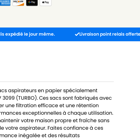
 le jour même.
Livraison point relais offerte dès 30€
sacs aspirateurs en papier spécialement
 3099 (TURBO). Ces sacs sont fabriqués avec
 une filtration efficace et une rétention
ormances exceptionnelles à chaque utilisation.
intenir votre maison propre et fraîche sans
de votre aspirateur. Faites confiance à ces
rmance inégalée et des résultats