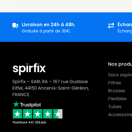
LG-GOLDSTAR
LG-GOLDSTAR TURBO PLUS (
LG-GOLDSTAR
LG-GOLDSTAR TURBO S (Sér
Livraison en 24h à 48h.
Échan
LG-GOLDSTAR
LG-GOLDSTAR TURBO TB 33
Gratuite à partir de 30€.
Échange
LG-GOLDSTAR
LG-GOLDSTAR TURBO V 330
LG-GOLDSTAR
LG-GOLDSTAR TURBO V 330
LG-GOLDSTAR
LG-GOLDSTAR TURBO V 3310
Nos produi
LG-GOLDSTAR
LG-GOLDSTAR TURBO V 3310
Sacs aspir
Spirfix – SARL RA – 167 rue Gustave
Filtres
LG-GOLDSTAR
LG-GOLDSTAR TURBO X (Sér
Eiffel, 44150 Ancenis-Saint-Géréon,
Brosses
LG-GOLDSTAR
LG-GOLDSTAR ULTRA PULSE (
FRANCE.
Flexibles
LG-GOLDSTAR
LG-GOLDSTAR V 2700 (TUR
Tubes
Accessoire
LG-GOLDSTAR
LG-GOLDSTAR V 2700 à V 35
LG-GOLDSTAR
LG-GOLDSTAR V 2900 (TUR