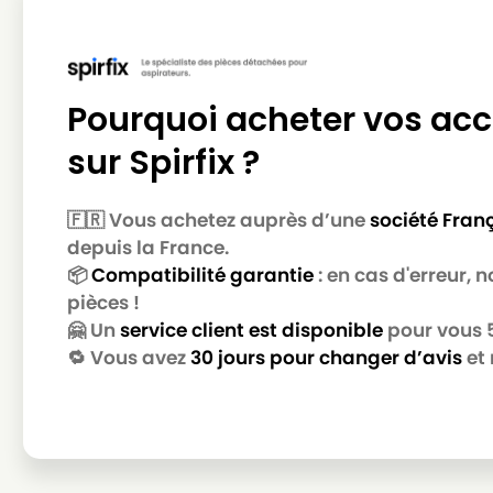
LG-GOLDSTAR
LG-GOLDSTAR T 3900
LG-GOLDSTAR
LG-GOLDSTAR TB 33
LG-GOLDSTAR
LG-GOLDSTAR TB 34
Pourquoi acheter vos acc
LG-GOLDSTAR
LG-GOLDSTAR TB 39
sur Spirfix ?
LG-GOLDSTAR
LG-GOLDSTAR TURBO 2700
🇫🇷 Vous achetez auprès d’une
société Fran
LG-GOLDSTAR
LG-GOLDSTAR TURBO 2900
depuis la France.
LG-GOLDSTAR
LG-GOLDSTAR TURBO 3100 
📦
Compatibilité garantie
: en cas d'erreur,
pièces !
LG-GOLDSTAR
LG-GOLDSTAR TURBO 3200
🤗 Un
service client est disponible
pour vous 5 
LG-GOLDSTAR
LG-GOLDSTAR TURBO 33 GS
🔁 Vous avez
30 jours pour changer d’avis
et 
LG-GOLDSTAR
LG-GOLDSTAR TURBO 33 RS
LG-GOLDSTAR
LG-GOLDSTAR TURBO 3300 
LG-GOLDSTAR
LG-GOLDSTAR TURBO 3400