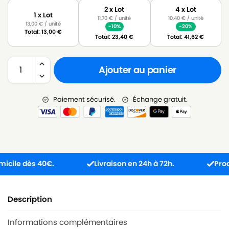
2 x Lot
4 x Lot
1 x Lot
11,70
€
/ unité
10,40
€
/ unité
13,00
€
/ unité
-10%
-20%
Total:
13,00
€
Total:
23,40
€
Total:
41,62
€
Ajouter au panier
Paiement sécurisé.
Échange gratuit.
le dès 40€.
Livraison en 24h à 72h.
Produit r
Description
Informations complémentaires