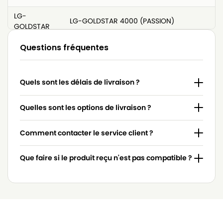
LG-
LG-GOLDSTAR 4000 (PASSION)
GOLDSTAR
LG-
Questions fréquentes
LG-GOLDSTAR 4200 (PASSION)
GOLDSTAR
LG-
LG-GOLDSTAR 5000 (PASSION)
Quels sont les délais de livraison ?
GOLDSTAR
LG-
Quelles sont les options de livraison ?
LG-GOLDSTAR BASIC (Série)
GOLDSTAR
Comment contacter le service client ?
LG-
LG-GOLDSTAR BONN (Série)
GOLDSTAR
Que faire si le produit reçu n'est pas compatible ?
LG-
LG-GOLDSTAR EXTRON (Série)
GOLDSTAR
LG-
LG-GOLDSTAR FVD 3050…
GOLDSTAR
LG-