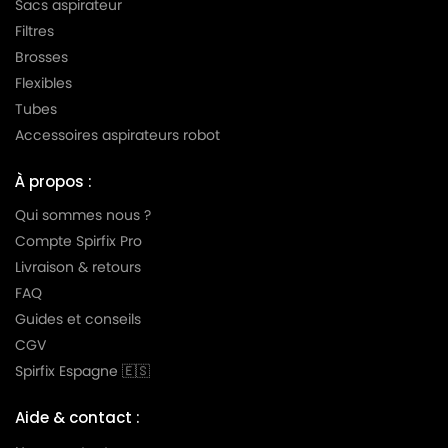
Sacs aspirateur
Filtres
LG-
LG-GOLDSTAR TURBO S (Série)
GOLDSTAR
Brosses
Flexibles
LG-
LG-GOLDSTAR TURBO TB 33
Tubes
GOLDSTAR
Accessoires aspirateurs robot
LG-
LG-GOLDSTAR TURBO V 3300 DE
GOLDSTAR
À propos :
LG-
Qui sommes nous ?
LG-GOLDSTAR TURBO V 3300 TD
GOLDSTAR
Compte Spirfix Pro
Livraison & retours
LG-
LG-GOLDSTAR TURBO V 3310 DE
GOLDSTAR
FAQ
Guides et conseils
LG-
LG-GOLDSTAR TURBO V 3310 TD
CGV
GOLDSTAR
Spirfix Espagne 🇪🇸
LG-
LG-GOLDSTAR TURBO X (Série)
GOLDSTAR
Aide & contact :
LG-