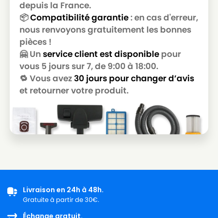
GOLDSTAR
depuis la France.
📦
Compatibilité garantie
: en cas d'erreur,
LG-
LG-GOLDSTAR T 2990
nous renvoyons gratuitement les bonnes
GOLDSTAR
pièces !
LG-
🤗 Un
service client est disponible
pour
LG-GOLDSTAR T 3800
GOLDSTAR
vous 5 jours sur 7, de 9:00 à 18:00.
🔁 Vous avez
30 jours pour changer d’avis
LG-
LG-GOLDSTAR T 3900
GOLDSTAR
et retourner votre produit.
LG-
LG-GOLDSTAR TB 33
GOLDSTAR
LG-
LG-GOLDSTAR TB 34
GOLDSTAR
LG-
LG-GOLDSTAR TB 39
GOLDSTAR
Livraison en 24h à 48h.
LG-
LG-GOLDSTAR TURBO 2700
Gratuite à partir de 30€.
GOLDSTAR
Échange gratuit.