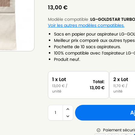
13,00
€
Modèle compatible :
LG-GOLDSTAR TURBO 
Voir les autres modèles compatibles.
Sacs en papier pour aspirateur LG-GO
Meilleur prix comparé aux autres types
Pochette de 10 sacs aspirateurs.
100% compatible avec l’aspirateur LG
Produit neuf.
1 x Lot
2 x Lot
Total:
13,00
€
/
11,70
€
/
13,00
€
unité
unité
A
Paiement sécuri