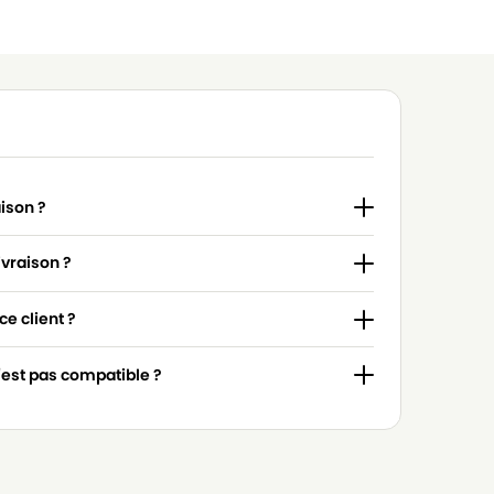
aison ?
ivraison ?
e client ?
n'est pas compatible ?