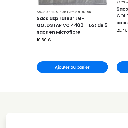
SACS 
LG-GOLDSTAR
LG-GOLDSTAR PASSION 420
Sacs
SACS ASPIRATEUR LG-GOLDSTAR
LG-GOLDSTAR
LG-GOLDSTAR PUNCH (Série
GOLD
Sacs aspirateur LG-
sacs
GOLDSTAR VC 4400 – Lot de 5
LG-GOLDSTAR
LG-GOLDSTAR REY (Série)
20,4
sacs en Microfibre
LG-GOLDSTAR
LG-GOLDSTAR SER 4570
10,50
€
LG-GOLDSTAR
LG-GOLDSTAR SUPER PJG
LG-GOLDSTAR
LG-GOLDSTAR T 2700
Ajouter au panier
LG-GOLDSTAR
LG-GOLDSTAR T 2750
LG-GOLDSTAR
LG-GOLDSTAR T 2900
LG-GOLDSTAR
LG-GOLDSTAR T 2950
LG-GOLDSTAR
LG-GOLDSTAR T 2990
LG-GOLDSTAR
LG-GOLDSTAR T 3800
LG-GOLDSTAR
LG-GOLDSTAR T 3900