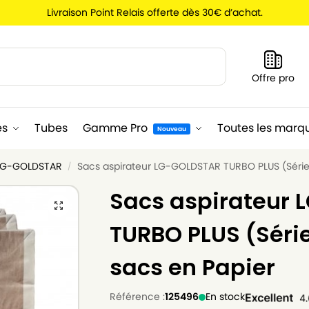
Livraison Point Relais offerte dès 30€ d’achat.
Recherche
Offre pro
es
Tubes
Gamme Pro
Toutes les marq
Nouveau
 LG-GOLDSTAR
Sacs aspirateur LG-GOLDSTAR TURBO PLUS (Série)
/
Sacs aspirateur
TURBO PLUS (Série
sacs en Papier
Référence :
125496
En stock