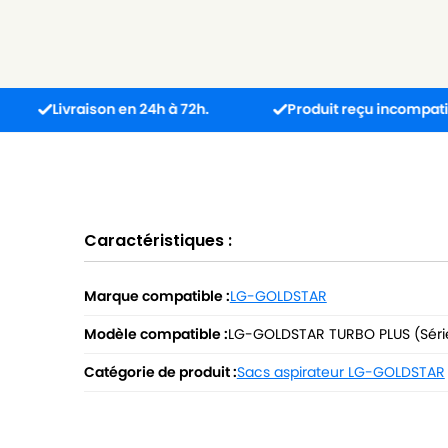
raison en 24h à 72h.
Produit reçu incompatible ? L’éch
Caractéristiques :
Marque compatible :
LG-GOLDSTAR
Modèle compatible :
LG-GOLDSTAR TURBO PLUS (Séri
Catégorie de produit :
Sacs aspirateur LG-GOLDSTAR