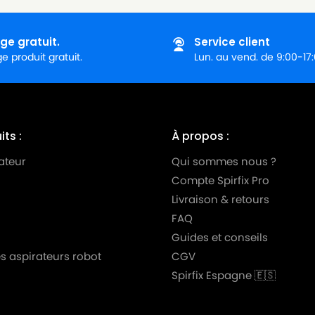
ie)
ge gratuit.
Service client
 produit gratuit.
Lun. au vend. de 9:00-17
0 DE
0 TD
 DE
ts :
À propos :
 TD
ateur
Qui sommes nous ?
Compte Spirfix Pro
ie)
Livraison & retours
Série)
FAQ
BO)
Guides et conseils
s aspirateurs robot
CGV
10 (TURBO)
Spirfix Espagne 🇪🇸
BO)
099 (TURBO)