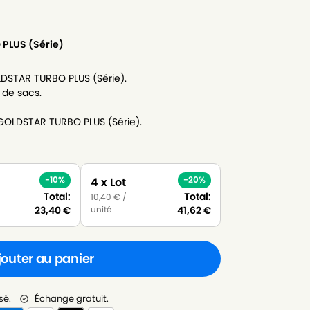
PLUS (Série)
LDSTAR TURBO PLUS (Série).
 de sacs.
-GOLDSTAR TURBO PLUS (Série).
-10%
-20%
4 x Lot
Total:
Total:
10,40
€
/
unité
23,40
€
41,62
€
jouter au panier
sé.
Échange gratuit.