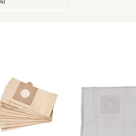
ON)
e)
e)
0
4
0
0