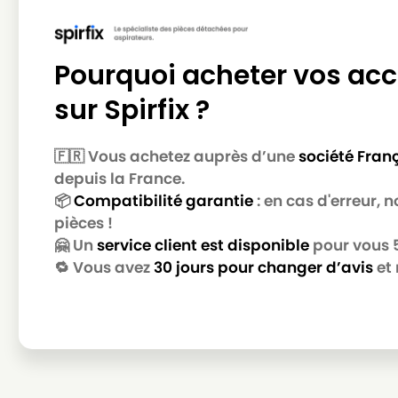
LG-GOLDSTAR
LG-GOLDSTAR TB 33
LG-GOLDSTAR
LG-GOLDSTAR TB 34
Pourquoi acheter vos acc
LG-GOLDSTAR
LG-GOLDSTAR TB 39
sur Spirfix ?
LG-GOLDSTAR
LG-GOLDSTAR TURBO 2700
🇫🇷 Vous achetez auprès d’une
société Fran
LG-GOLDSTAR
LG-GOLDSTAR TURBO 2900
depuis la France.
LG-GOLDSTAR
LG-GOLDSTAR TURBO 3100 
📦
Compatibilité garantie
: en cas d'erreur,
pièces !
LG-GOLDSTAR
LG-GOLDSTAR TURBO 3200
🤗 Un
service client est disponible
pour vous 5 
LG-GOLDSTAR
LG-GOLDSTAR TURBO 33 GS
🔁 Vous avez
30 jours pour changer d’avis
et 
LG-GOLDSTAR
LG-GOLDSTAR TURBO 33 RS
LG-GOLDSTAR
LG-GOLDSTAR TURBO 3300 
LG-GOLDSTAR
LG-GOLDSTAR TURBO 3400
LG-GOLDSTAR
LG-GOLDSTAR TURBO PLUS (