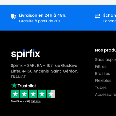
LG-GOLDSTAR
LG-GOLDSTAR TURBO S (Sér
Livraison en 24h à 48h.
Échan
LG-GOLDSTAR
LG-GOLDSTAR TURBO TB 33
Gratuite à partir de 30€.
Échange
LG-GOLDSTAR
LG-GOLDSTAR TURBO V 330
LG-GOLDSTAR
LG-GOLDSTAR TURBO V 330
LG-GOLDSTAR
LG-GOLDSTAR TURBO V 3310
Nos produi
LG-GOLDSTAR
LG-GOLDSTAR TURBO V 3310
Sacs aspir
Spirfix – SARL RA – 167 rue Gustave
Filtres
LG-GOLDSTAR
LG-GOLDSTAR TURBO X (Sér
Eiffel, 44150 Ancenis-Saint-Géréon,
Brosses
LG-GOLDSTAR
LG-GOLDSTAR ULTRA PULSE (
FRANCE.
Flexibles
LG-GOLDSTAR
LG-GOLDSTAR V 2700 (TUR
Tubes
Accessoire
LG-GOLDSTAR
LG-GOLDSTAR V 2700 à V 35
LG-GOLDSTAR
LG-GOLDSTAR V 2900 (TUR
LG-GOLDSTAR
LG-GOLDSTAR V 3000 à V 3