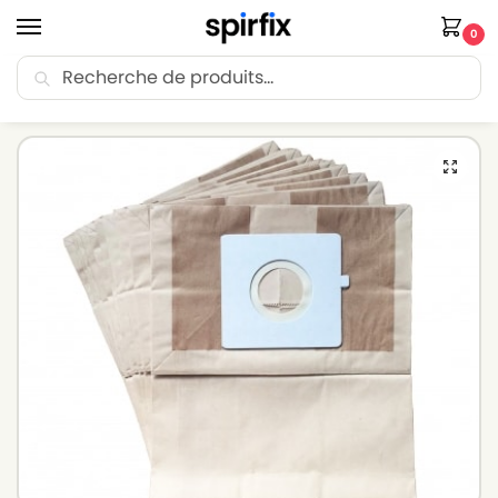
0
Recherche
🚚 Livraison Point Relais offerte dès 30€ d’achat.
Accueil
Sacs aspirateur
Sacs aspirateur LG-GOLDSTAR
Sacs aspirateur LG-GOLDSTAR TURBO 2700 – Lot de 10 sacs en Papier
/
/
/