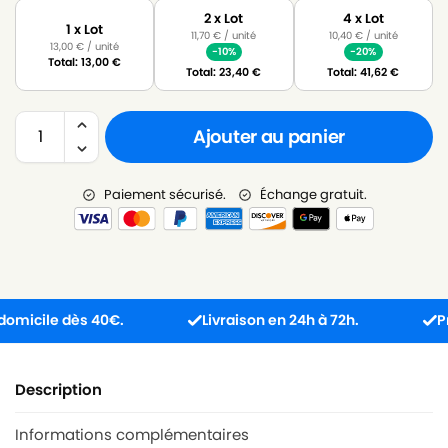
2 x Lot
4 x Lot
1 x Lot
11,70
€
/ unité
10,40
€
/ unité
13,00
€
/ unité
-10%
-20%
Total:
13,00
€
Total:
23,40
€
Total:
41,62
€
Ajouter au panier
Paiement sécurisé.
Échange gratuit.
cile dès 40€.
Livraison en 24h à 72h.
Produit
Description
Informations complémentaires