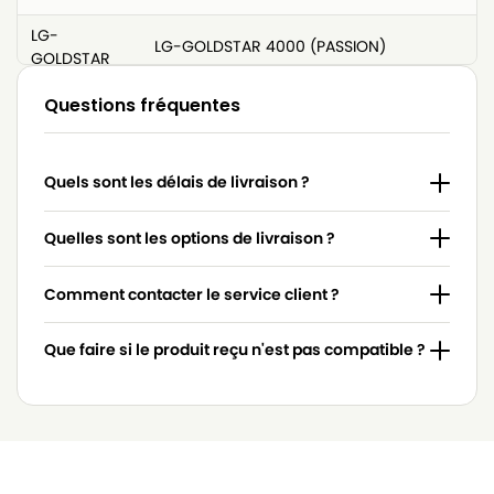
LG-
LG-GOLDSTAR 4000 (PASSION)
GOLDSTAR
LG-
Questions fréquentes
LG-GOLDSTAR 4200 (PASSION)
GOLDSTAR
LG-
LG-GOLDSTAR 5000 (PASSION)
Quels sont les délais de livraison ?
GOLDSTAR
LG-
Quelles sont les options de livraison ?
LG-GOLDSTAR BASIC (Série)
GOLDSTAR
Comment contacter le service client ?
LG-
LG-GOLDSTAR BONN (Série)
GOLDSTAR
Que faire si le produit reçu n'est pas compatible ?
LG-
LG-GOLDSTAR EXTRON (Série)
GOLDSTAR
LG-
LG-GOLDSTAR FVD 3050…
GOLDSTAR
LG-