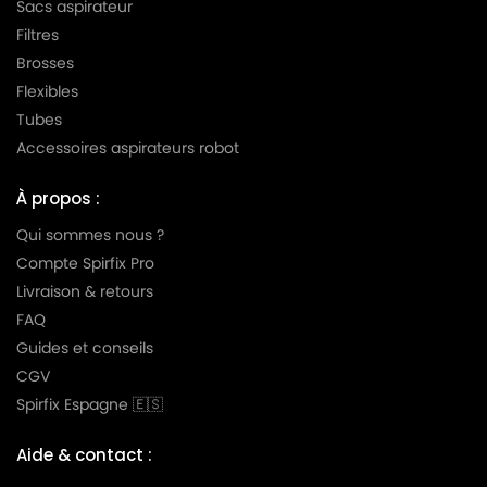
Sacs aspirateur
Filtres
LG-
LG-GOLDSTAR TURBO S (Série)
GOLDSTAR
Brosses
Flexibles
LG-
LG-GOLDSTAR TURBO TB 33
Tubes
GOLDSTAR
Accessoires aspirateurs robot
LG-
LG-GOLDSTAR TURBO V 3300 DE
GOLDSTAR
À propos :
LG-
Qui sommes nous ?
LG-GOLDSTAR TURBO V 3300 TD
GOLDSTAR
Compte Spirfix Pro
Livraison & retours
LG-
LG-GOLDSTAR TURBO V 3310 DE
GOLDSTAR
FAQ
Guides et conseils
LG-
LG-GOLDSTAR TURBO V 3310 TD
CGV
GOLDSTAR
Spirfix Espagne 🇪🇸
LG-
LG-GOLDSTAR TURBO X (Série)
GOLDSTAR
Aide & contact :
LG-