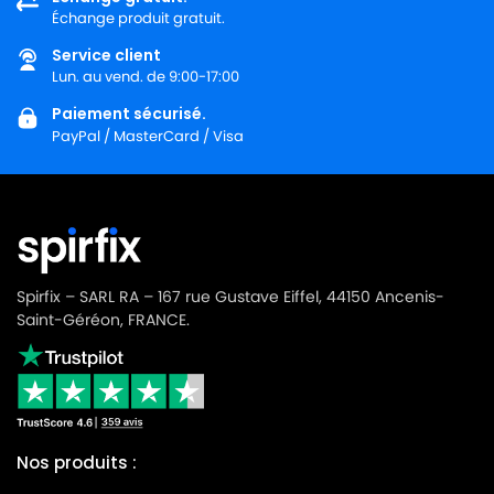
LG-
Échange produit gratuit.
LG-GOLDSTAR TURBO 2900
GOLDSTAR
Service client
LG-
Lun. au vend. de 9:00-17:00
LG-GOLDSTAR TURBO 3100 B
GOLDSTAR
Paiement sécurisé.
PayPal / MasterCard / Visa
LG-
LG-GOLDSTAR TURBO 3200
GOLDSTAR
LG-
LG-GOLDSTAR TURBO 33 GS
GOLDSTAR
LG-
LG-GOLDSTAR TURBO 33 RS
GOLDSTAR
Spirfix – SARL RA – 167 rue Gustave Eiffel, 44150 Ancenis-
Saint-Géréon, FRANCE.
LG-
LG-GOLDSTAR TURBO 3300 R
GOLDSTAR
LG-
LG-GOLDSTAR TURBO 3400
GOLDSTAR
Nos produits :
LG-
LG-GOLDSTAR TURBO PLUS (Série)
GOLDSTAR