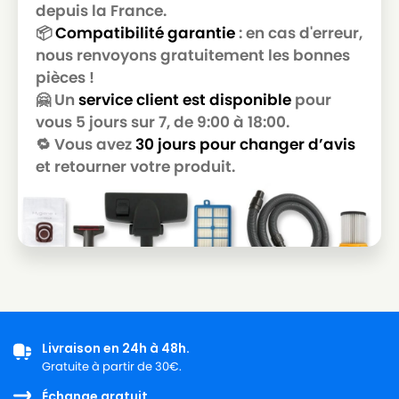
GOLDSTAR
depuis la France.
📦
Compatibilité garantie
: en cas d'erreur,
LG-
LG-GOLDSTAR T 2990
nous renvoyons gratuitement les bonnes
GOLDSTAR
pièces !
LG-
🤗 Un
service client est disponible
pour
LG-GOLDSTAR T 3800
GOLDSTAR
vous 5 jours sur 7, de 9:00 à 18:00.
🔁 Vous avez
30 jours pour changer d’avis
LG-
LG-GOLDSTAR T 3900
GOLDSTAR
et retourner votre produit.
LG-
LG-GOLDSTAR TB 33
GOLDSTAR
LG-
LG-GOLDSTAR TB 34
GOLDSTAR
LG-
LG-GOLDSTAR TB 39
GOLDSTAR
Livraison en 24h à 48h.
LG-
LG-GOLDSTAR TURBO 2700
Gratuite à partir de 30€.
GOLDSTAR
Échange gratuit.