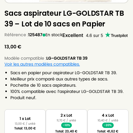
Sacs aspirateur LG-GOLDSTAR TB
39 – Lot de 10 sacs en Papier
Référence :
125487
En stock
13,00
€
Modèle compatible :
LG-GOLDSTAR TB 39
Voir les autres modèles compatibles.
Sacs en papier pour aspirateur LG-GOLDSTAR TB 39.
Meilleur prix comparé aux autres types de sacs.
Pochette de 10 sacs aspirateurs.
100% compatible avec l’aspirateur LG-GOLDSTAR TB 39.
Produit neuf.
2 x Lot
4 x Lot
1 x Lot
11,70
€
/ unité
10,40
€
/ unité
13,00
€
/ unité
-10%
-20%
Total:
13,00
€
Total:
23,40
€
Total:
41,62
€