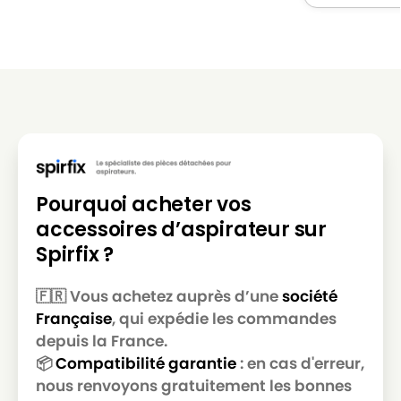
LG-
LG-GOLDSTAR REY (Série)
GOLDSTAR
LG-
LG-GOLDSTAR SER 4570
GOLDSTAR
LG-
LG-GOLDSTAR SUPER PJG
GOLDSTAR
LG-
LG-GOLDSTAR T 2700
GOLDSTAR
Pourquoi acheter vos
LG-
LG-GOLDSTAR T 2750
accessoires d’aspirateur sur
GOLDSTAR
Spirfix ?
LG-
LG-GOLDSTAR T 2900
GOLDSTAR
🇫🇷 Vous achetez auprès d’une
société
Française
, qui expédie les commandes
LG-
LG-GOLDSTAR T 2950
GOLDSTAR
depuis la France.
📦
Compatibilité garantie
: en cas d'erreur,
LG-
LG-GOLDSTAR T 2990
nous renvoyons gratuitement les bonnes
GOLDSTAR