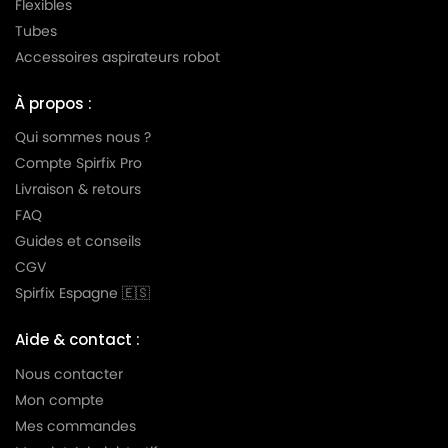
Flexibles
LG-
LG-GOLDSTAR TURBO TB 33
Tubes
GOLDSTAR
Accessoires aspirateurs robot
LG-
LG-GOLDSTAR TURBO V 3300 DE
GOLDSTAR
À propos :
LG-
Qui sommes nous ?
LG-GOLDSTAR TURBO V 3300 TD
GOLDSTAR
Compte Spirfix Pro
Livraison & retours
LG-
LG-GOLDSTAR TURBO V 3310 DE
GOLDSTAR
FAQ
Guides et conseils
LG-
LG-GOLDSTAR TURBO V 3310 TD
CGV
GOLDSTAR
Spirfix Espagne 🇪🇸
LG-
LG-GOLDSTAR TURBO X (Série)
GOLDSTAR
Aide & contact :
LG-
Nous contacter
LG-GOLDSTAR ULTRA PULSE (Série)
GOLDSTAR
Mon compte
Mes commandes
LG-
LG-GOLDSTAR V 2700 (TURBO)