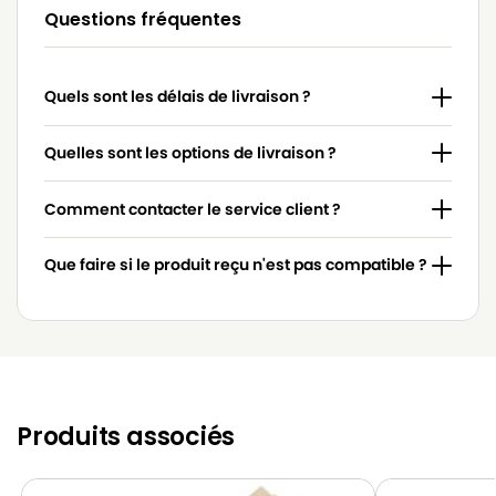
LG-
Questions fréquentes
LG-GOLDSTAR 4200 (PASSION)
GOLDSTAR
LG-
LG-GOLDSTAR 5000 (PASSION)
Quels sont les délais de livraison ?
GOLDSTAR
LG-
Quelles sont les options de livraison ?
LG-GOLDSTAR BASIC (Série)
GOLDSTAR
Comment contacter le service client ?
LG-
LG-GOLDSTAR BONN (Série)
GOLDSTAR
Que faire si le produit reçu n'est pas compatible ?
LG-
LG-GOLDSTAR EXTRON (Série)
GOLDSTAR
LG-
LG-GOLDSTAR FVD 3050…
GOLDSTAR
LG-
LG-GOLDSTAR FVD 3051
GOLDSTAR
Produits associés
LG-
LG-GOLDSTAR FVD 370
GOLDSTAR