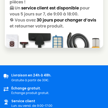
pièces !
LG-
🤗 Un
service client est disponible
pour
LG-GOLDSTAR T 3800
GOLDSTAR
vous 5 jours sur 7, de 9:00 à 18:00.
🔁 Vous avez
30 jours pour changer d’avis
LG-
LG-GOLDSTAR T 3900
GOLDSTAR
et retourner votre produit.
LG-
LG-GOLDSTAR TB 33
GOLDSTAR
LG-
LG-GOLDSTAR TB 34
GOLDSTAR
LG-
LG-GOLDSTAR TB 39
GOLDSTAR
Livraison en 24h à 48h.
LG-
LG-GOLDSTAR TURBO 2700
Gratuite à partir de 30€.
GOLDSTAR
Échange gratuit.
LG-
Échange produit gratuit.
LG-GOLDSTAR TURBO 2900
GOLDSTAR
Service client
LG-
Lun. au vend. de 9:00-17:00