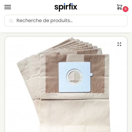
0
Recherche
🚚 Livraison Point Relais offerte dès 30€ d’achat.
Accueil
Sacs aspirateur
Sacs aspirateur LG-GOLDSTAR
Sacs aspirateur LG-GOLDSTAR TB 39 – Lot de 10 sacs en Papier
/
/
/