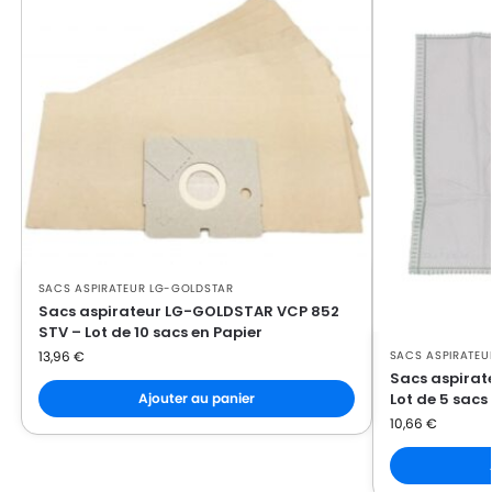
LG-
LG-GOLDSTAR PASSION (Série)
GOLDSTAR
LG-
LG-GOLDSTAR PASSION 3500
GOLDSTAR
LG-
LG-GOLDSTAR PASSION 3544
GOLDSTAR
LG-
LG-GOLDSTAR PASSION 3800
GOLDSTAR
SACS ASPIRATEUR LG-GOLDSTAR
LG-
LG-GOLDSTAR PASSION 4000
Sacs aspirateur LG-GOLDSTAR VCP 852
GOLDSTAR
STV – Lot de 10 sacs en Papier
SACS ASPIRATEU
13,96
€
LG-
LG-GOLDSTAR PASSION 4200
Sacs aspirat
GOLDSTAR
Lot de 5 sacs
Ajouter au panier
10,66
€
LG-
LG-GOLDSTAR PUNCH (Série)
GOLDSTAR