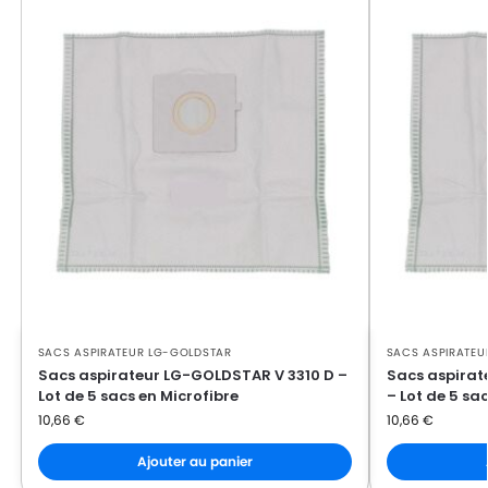
LG-
LG-GOLDSTAR PASSION (Série)
GOLDSTAR
LG-
LG-GOLDSTAR PASSION 3500
GOLDSTAR
LG-
LG-GOLDSTAR PASSION 3544
GOLDSTAR
LG-
LG-GOLDSTAR PASSION 3800
GOLDSTAR
LG-
LG-GOLDSTAR PASSION 4000
GOLDSTAR
SACS ASPIRATEUR LG-GOLDSTAR
SACS ASPIRATEU
LG-
LG-GOLDSTAR PASSION 4200
Sacs aspirateur LG-GOLDSTAR V 3310 D –
Sacs aspira
GOLDSTAR
Lot de 5 sacs en Microfibre
– Lot de 5 sa
10,66
€
10,66
€
LG-
LG-GOLDSTAR PUNCH (Série)
GOLDSTAR
Ajouter au panier