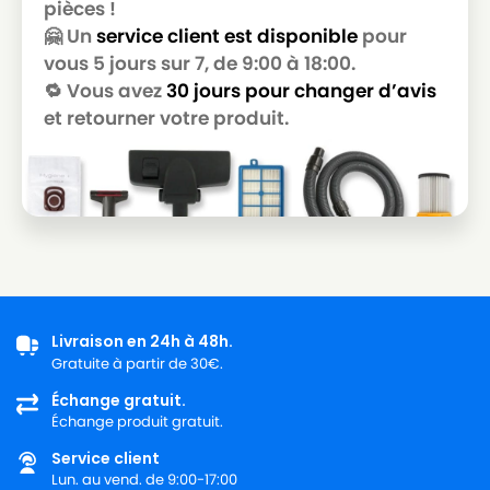
pièces !
LG-
🤗 Un
service client est disponible
pour
LG-GOLDSTAR T 3800
GOLDSTAR
vous 5 jours sur 7, de 9:00 à 18:00.
🔁 Vous avez
30 jours pour changer d’avis
LG-
LG-GOLDSTAR T 3900
GOLDSTAR
et retourner votre produit.
LG-
LG-GOLDSTAR TB 33
GOLDSTAR
LG-
LG-GOLDSTAR TB 34
GOLDSTAR
LG-
LG-GOLDSTAR TB 39
GOLDSTAR
Livraison en 24h à 48h.
LG-
LG-GOLDSTAR TURBO 2700
Gratuite à partir de 30€.
GOLDSTAR
Échange gratuit.
LG-
Échange produit gratuit.
LG-GOLDSTAR TURBO 2900
GOLDSTAR
Service client
LG-
Lun. au vend. de 9:00-17:00