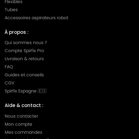
Flexibles
LG-
LG-GOLDSTAR TURBO TB 33
Tubes
GOLDSTAR
Accessoires aspirateurs robot
LG-
LG-GOLDSTAR TURBO V 3300 DE
GOLDSTAR
À propos :
LG-
Qui sommes nous ?
LG-GOLDSTAR TURBO V 3300 TD
GOLDSTAR
Compte Spirfix Pro
Livraison & retours
LG-
LG-GOLDSTAR TURBO V 3310 DE
GOLDSTAR
FAQ
Guides et conseils
LG-
LG-GOLDSTAR TURBO V 3310 TD
CGV
GOLDSTAR
Spirfix Espagne 🇪🇸
LG-
LG-GOLDSTAR TURBO X (Série)
GOLDSTAR
Aide & contact :
LG-
Nous contacter
LG-GOLDSTAR ULTRA PULSE (Série)
GOLDSTAR
Mon compte
Mes commandes
LG-
LG-GOLDSTAR V 2700 (TURBO)