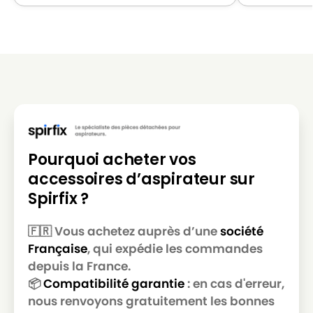
LG-
LG-GOLDSTAR REY (Série)
GOLDSTAR
LG-
LG-GOLDSTAR SER 4570
GOLDSTAR
LG-
LG-GOLDSTAR SUPER PJG
GOLDSTAR
LG-
LG-GOLDSTAR T 2700
GOLDSTAR
Pourquoi acheter vos
LG-
LG-GOLDSTAR T 2750
accessoires d’aspirateur sur
GOLDSTAR
Spirfix ?
LG-
LG-GOLDSTAR T 2900
GOLDSTAR
🇫🇷 Vous achetez auprès d’une
société
Française
, qui expédie les commandes
LG-
LG-GOLDSTAR T 2950
GOLDSTAR
depuis la France.
📦
Compatibilité garantie
: en cas d'erreur,
LG-
LG-GOLDSTAR T 2990
nous renvoyons gratuitement les bonnes
GOLDSTAR