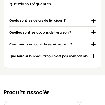
LG-
Questions fréquentes
LG-GOLDSTAR 4200 (PASSION)
GOLDSTAR
LG-
LG-GOLDSTAR 5000 (PASSION)
Quels sont les délais de livraison ?
GOLDSTAR
LG-
Quelles sont les options de livraison ?
LG-GOLDSTAR BASIC (Série)
GOLDSTAR
Comment contacter le service client ?
LG-
LG-GOLDSTAR BONN (Série)
GOLDSTAR
Que faire si le produit reçu n'est pas compatible ?
LG-
LG-GOLDSTAR EXTRON (Série)
GOLDSTAR
LG-
LG-GOLDSTAR FVD 3050…
GOLDSTAR
LG-
LG-GOLDSTAR FVD 3051
GOLDSTAR
Produits associés
LG-
LG-GOLDSTAR FVD 370
GOLDSTAR