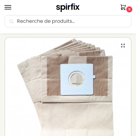
0
Recherche
🚚 Livraison Point Relais offerte dès 30€ d’achat.
Accueil
Sacs aspirateur
Sacs aspirateur LG-GOLDSTAR
Sacs aspirateur LG-GOLDSTAR TB 33 – Lot de 10 sacs en Papier
/
/
/