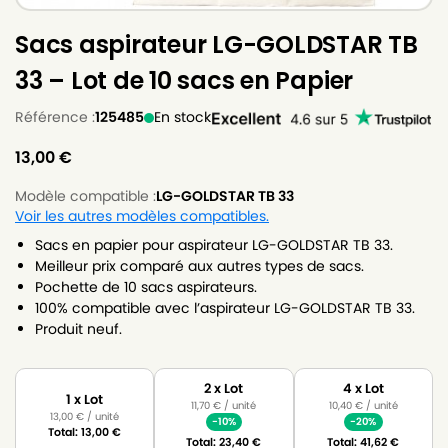
Sacs aspirateur LG-GOLDSTAR TB
33 – Lot de 10 sacs en Papier
Référence :
125485
En stock
13,00
€
Modèle compatible :
LG-GOLDSTAR TB 33
Voir les autres modèles compatibles.
Sacs en papier pour aspirateur LG-GOLDSTAR TB 33.
Meilleur prix comparé aux autres types de sacs.
Pochette de 10 sacs aspirateurs.
100% compatible avec l’aspirateur LG-GOLDSTAR TB 33.
Produit neuf.
2 x Lot
4 x Lot
1 x Lot
11,70
€
/ unité
10,40
€
/ unité
13,00
€
/ unité
-10%
-20%
Total:
13,00
€
Total:
23,40
€
Total:
41,62
€