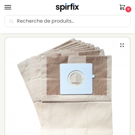
0
Recherche
🚚 Livraison Point Relais offerte dès 30€ d’achat.
Accueil
Sacs aspirateur
Sacs aspirateur LG-GOLDSTAR
Sacs aspirateur LG-GOLDSTAR T 3900 – Lot de 10 sacs en Papier
/
/
/