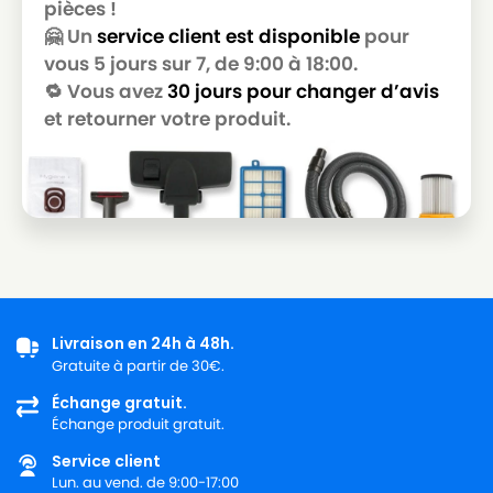
pièces !
LG-
🤗 Un
service client est disponible
pour
LG-GOLDSTAR T 3800
GOLDSTAR
vous 5 jours sur 7, de 9:00 à 18:00.
🔁 Vous avez
30 jours pour changer d’avis
LG-
LG-GOLDSTAR T 3900
GOLDSTAR
et retourner votre produit.
LG-
LG-GOLDSTAR TB 33
GOLDSTAR
LG-
LG-GOLDSTAR TB 34
GOLDSTAR
LG-
LG-GOLDSTAR TB 39
GOLDSTAR
Livraison en 24h à 48h.
LG-
LG-GOLDSTAR TURBO 2700
Gratuite à partir de 30€.
GOLDSTAR
Échange gratuit.
LG-
Échange produit gratuit.
LG-GOLDSTAR TURBO 2900
GOLDSTAR
Service client
LG-
Lun. au vend. de 9:00-17:00