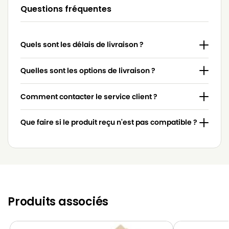
LG-
Questions fréquentes
LG-GOLDSTAR 4200 (PASSION)
GOLDSTAR
LG-
LG-GOLDSTAR 5000 (PASSION)
Quels sont les délais de livraison ?
GOLDSTAR
LG-
Quelles sont les options de livraison ?
LG-GOLDSTAR BASIC (Série)
GOLDSTAR
Comment contacter le service client ?
LG-
LG-GOLDSTAR BONN (Série)
GOLDSTAR
Que faire si le produit reçu n'est pas compatible ?
LG-
LG-GOLDSTAR EXTRON (Série)
GOLDSTAR
LG-
LG-GOLDSTAR FVD 3050…
GOLDSTAR
LG-
LG-GOLDSTAR FVD 3051
GOLDSTAR
Produits associés
LG-
LG-GOLDSTAR FVD 370
GOLDSTAR