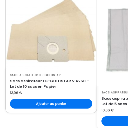
LG-
LG-GOLDSTAR PASSION (Série)
GOLDSTAR
LG-
LG-GOLDSTAR PASSION 3500
GOLDSTAR
LG-
LG-GOLDSTAR PASSION 3544
GOLDSTAR
LG-
LG-GOLDSTAR PASSION 3800
GOLDSTAR
SACS ASPIRATEUR LG-GOLDSTAR
LG-
LG-GOLDSTAR PASSION 4000
Sacs aspirateur LG-GOLDSTAR V 4250 –
GOLDSTAR
Lot de 10 sacs en Papier
SACS ASPIRATEU
13,96
€
LG-
LG-GOLDSTAR PASSION 4200
Sacs aspirat
GOLDSTAR
Lot de 5 sacs
Ajouter au panier
10,66
€
LG-
LG-GOLDSTAR PUNCH (Série)
GOLDSTAR