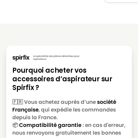
LG-
LG-GOLDSTAR REY (Série)
GOLDSTAR
LG-
LG-GOLDSTAR SER 4570
GOLDSTAR
LG-
LG-GOLDSTAR SUPER PJG
GOLDSTAR
LG-
LG-GOLDSTAR T 2700
GOLDSTAR
Pourquoi acheter vos
LG-
LG-GOLDSTAR T 2750
accessoires d’aspirateur sur
GOLDSTAR
Spirfix ?
LG-
LG-GOLDSTAR T 2900
GOLDSTAR
🇫🇷 Vous achetez auprès d’une
société
Française
, qui expédie les commandes
LG-
LG-GOLDSTAR T 2950
GOLDSTAR
depuis la France.
📦
Compatibilité garantie
: en cas d'erreur,
LG-
LG-GOLDSTAR T 2990
nous renvoyons gratuitement les bonnes
GOLDSTAR