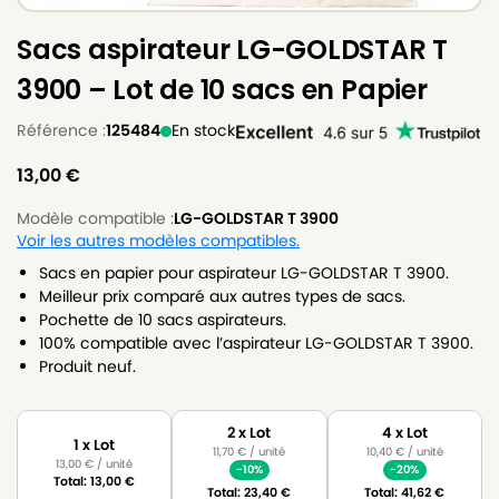
Sacs aspirateur LG-GOLDSTAR T
3900 – Lot de 10 sacs en Papier
Référence :
125484
En stock
13,00
€
Modèle compatible :
LG-GOLDSTAR T 3900
Voir les autres modèles compatibles.
Sacs en papier pour aspirateur LG-GOLDSTAR T 3900.
Meilleur prix comparé aux autres types de sacs.
Pochette de 10 sacs aspirateurs.
100% compatible avec l’aspirateur LG-GOLDSTAR T 3900.
Produit neuf.
2 x Lot
4 x Lot
1 x Lot
11,70
€
/ unité
10,40
€
/ unité
13,00
€
/ unité
-10%
-20%
Total:
13,00
€
Total:
23,40
€
Total:
41,62
€