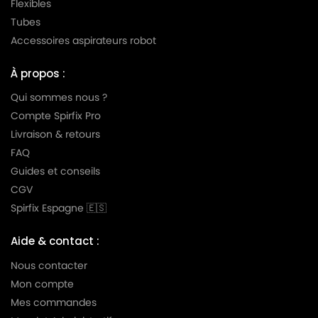
Flexibles
LG-
LG-GOLDSTAR TURBO TB 33
Tubes
GOLDSTAR
Accessoires aspirateurs robot
LG-
LG-GOLDSTAR TURBO V 3300 DE
GOLDSTAR
À propos :
LG-
Qui sommes nous ?
LG-GOLDSTAR TURBO V 3300 TD
GOLDSTAR
Compte Spirfix Pro
Livraison & retours
LG-
LG-GOLDSTAR TURBO V 3310 DE
GOLDSTAR
FAQ
Guides et conseils
LG-
LG-GOLDSTAR TURBO V 3310 TD
CGV
GOLDSTAR
Spirfix Espagne 🇪🇸
LG-
LG-GOLDSTAR TURBO X (Série)
GOLDSTAR
Aide & contact :
LG-
Nous contacter
LG-GOLDSTAR ULTRA PULSE (Série)
GOLDSTAR
Mon compte
Mes commandes
LG-
LG-GOLDSTAR V 2700 (TURBO)