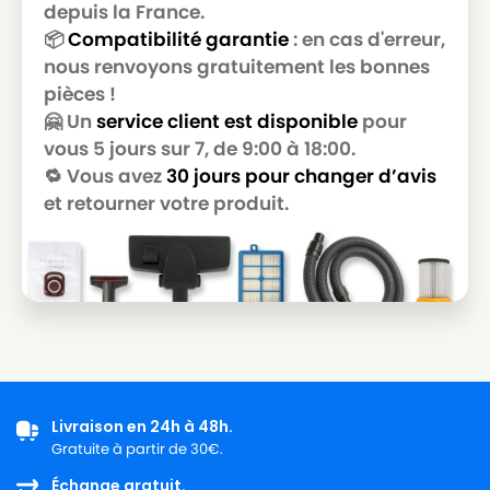
GOLDSTAR
depuis la France.
📦
Compatibilité garantie
: en cas d'erreur,
LG-
LG-GOLDSTAR T 2990
nous renvoyons gratuitement les bonnes
GOLDSTAR
pièces !
LG-
🤗 Un
service client est disponible
pour
LG-GOLDSTAR T 3800
GOLDSTAR
vous 5 jours sur 7, de 9:00 à 18:00.
🔁 Vous avez
30 jours pour changer d’avis
LG-
LG-GOLDSTAR T 3900
GOLDSTAR
et retourner votre produit.
LG-
LG-GOLDSTAR TB 33
GOLDSTAR
LG-
LG-GOLDSTAR TB 34
GOLDSTAR
LG-
LG-GOLDSTAR TB 39
GOLDSTAR
Livraison en 24h à 48h.
LG-
LG-GOLDSTAR TURBO 2700
Gratuite à partir de 30€.
GOLDSTAR
Échange gratuit.