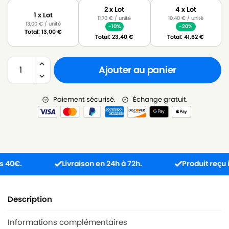
2 x Lot
4 x Lot
1 x Lot
11,70
€
/ unité
10,40
€
/ unité
13,00
€
/ unité
-10%
-20%
Total:
13,00
€
Total:
23,40
€
Total:
41,62
€
Ajouter au panier
Paiement sécurisé.
Échange gratuit.
.
Livraison en 24h à 72h.
Produit reçu incom
Description
Informations complémentaires