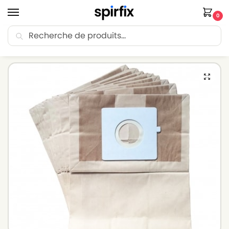
0
Recherche
🚚 Livraison Point Relais offerte dès 30€ d’achat.
Accueil
Sacs aspirateur
Sacs aspirateur LG-GOLDSTAR
Sacs aspirateur LG-GOLDSTAR EXTRON (Série) – Lot de 10 sacs en Papier
/
/
/