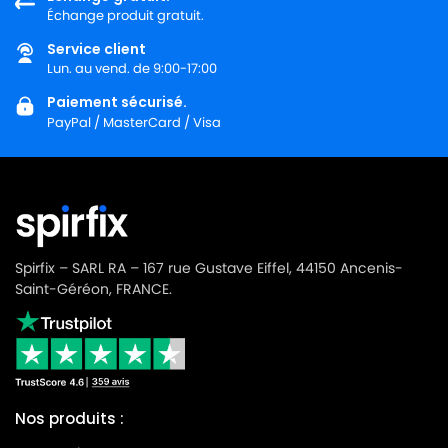
LG-
Échange produit gratuit.
LG-GOLDSTAR TURBO 2900
GOLDSTAR
Service client
LG-
Lun. au vend. de 9:00-17:00
LG-GOLDSTAR TURBO 3100 B
GOLDSTAR
Paiement sécurisé.
PayPal / MasterCard / Visa
LG-
LG-GOLDSTAR TURBO 3200
GOLDSTAR
LG-
LG-GOLDSTAR TURBO 33 GS
GOLDSTAR
LG-
LG-GOLDSTAR TURBO 33 RS
GOLDSTAR
Spirfix – SARL RA – 167 rue Gustave Eiffel, 44150 Ancenis-
Saint-Géréon, FRANCE.
LG-
LG-GOLDSTAR TURBO 3300 R
GOLDSTAR
LG-
LG-GOLDSTAR TURBO 3400
GOLDSTAR
Nos produits :
LG-
LG-GOLDSTAR TURBO PLUS (Série)
GOLDSTAR