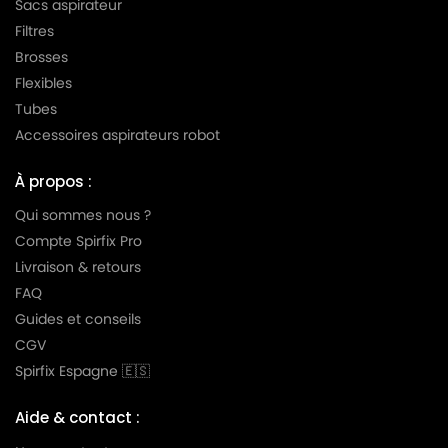
Sacs aspirateur
Filtres
LG-
LG-GOLDSTAR TURBO S (Série)
GOLDSTAR
Brosses
Flexibles
LG-
LG-GOLDSTAR TURBO TB 33
Tubes
GOLDSTAR
Accessoires aspirateurs robot
LG-
LG-GOLDSTAR TURBO V 3300 DE
GOLDSTAR
À propos :
LG-
Qui sommes nous ?
LG-GOLDSTAR TURBO V 3300 TD
GOLDSTAR
Compte Spirfix Pro
Livraison & retours
LG-
LG-GOLDSTAR TURBO V 3310 DE
GOLDSTAR
FAQ
Guides et conseils
LG-
LG-GOLDSTAR TURBO V 3310 TD
CGV
GOLDSTAR
Spirfix Espagne 🇪🇸
LG-
LG-GOLDSTAR TURBO X (Série)
GOLDSTAR
Aide & contact :
LG-