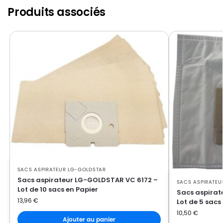
LG-GOLDSTAR FVD 3051
GOLDSTAR
Produits associés
LG-
LG-GOLDSTAR FVD 370
GOLDSTAR
LG-
LG-GOLDSTAR PASSION (Série)
GOLDSTAR
LG-
LG-GOLDSTAR PASSION 3500
GOLDSTAR
LG-
LG-GOLDSTAR PASSION 3544
GOLDSTAR
LG-
LG-GOLDSTAR PASSION 3800
GOLDSTAR
SACS ASPIRATEUR LG-GOLDSTAR
LG-
LG-GOLDSTAR PASSION 4000
Sacs aspirateur LG-GOLDSTAR VC 6172 –
SACS ASPIRATEU
GOLDSTAR
Lot de 10 sacs en Papier
Sacs aspira
13,96
€
Lot de 5 sacs
LG-
LG-GOLDSTAR PASSION 4200
10,50
€
GOLDSTAR
Ajouter au panier