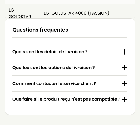
LG-
LG-GOLDSTAR 4000 (PASSION)
GOLDSTAR
LG-
Questions fréquentes
LG-GOLDSTAR 4200 (PASSION)
GOLDSTAR
LG-
LG-GOLDSTAR 5000 (PASSION)
Quels sont les délais de livraison ?
GOLDSTAR
LG-
Quelles sont les options de livraison ?
LG-GOLDSTAR BASIC (Série)
GOLDSTAR
Comment contacter le service client ?
LG-
LG-GOLDSTAR BONN (Série)
GOLDSTAR
Que faire si le produit reçu n'est pas compatible ?
LG-
LG-GOLDSTAR EXTRON (Série)
GOLDSTAR
LG-
LG-GOLDSTAR FVD 3050…
GOLDSTAR
LG-