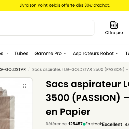
Livraison Point Relais offerte dès 30€ d’achat.
Recherche
Offre pro
es
Tubes
Gamme Pro
Aspirateurs Robot
T
 LG-GOLDSTAR
Sacs aspirateur LG-GOLDSTAR 3500 (PASSION) – L
/
Sacs aspirateur
3500 (PASSION) – 
en Papier
Référence :
125457
En stock