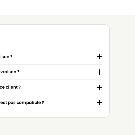
aison ?
ivraison ?
e client ?
n'est pas compatible ?