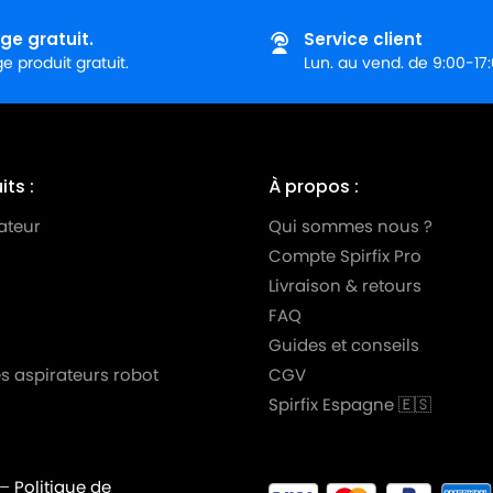
ie)
ge gratuit.
Service client
 produit gratuit.
Lun. au vend. de 9:00-17
0 DE
0 TD
ts :
À propos :
 DE
ateur
Qui sommes nous ?
 TD
Compte Spirfix Pro
ie)
Livraison & retours
FAQ
Série)
Guides et conseils
BO)
s aspirateurs robot
CGV
Spirfix Espagne 🇪🇸
10 (TURBO)
BO)
–
Politique de
099 (TURBO)