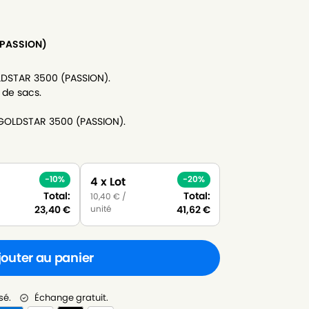
(PASSION)
LDSTAR 3500 (PASSION).
 de sacs.
-GOLDSTAR 3500 (PASSION).
-10%
-20%
4 x Lot
Total:
Total:
10,40
€
/
unité
23,40
€
41,62
€
jouter au panier
sé.
Échange gratuit.