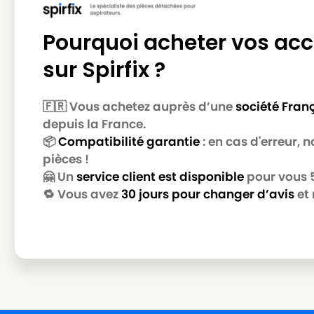
LG-GOLDSTAR
LG-GOLDSTAR TB 33
Pourquoi acheter vos acc
LG-GOLDSTAR
LG-GOLDSTAR TB 34
sur Spirfix ?
LG-GOLDSTAR
LG-GOLDSTAR TB 39
LG-GOLDSTAR
LG-GOLDSTAR TURBO 2700
🇫🇷 Vous achetez auprès d’une
société Fran
LG-GOLDSTAR
LG-GOLDSTAR TURBO 2900
depuis la France.
📦
Compatibilité garantie
: en cas d'erreur,
LG-GOLDSTAR
LG-GOLDSTAR TURBO 3100 
pièces !
🤗 Un
service client est disponible
pour vous 5 
LG-GOLDSTAR
LG-GOLDSTAR TURBO 3200
🔁 Vous avez
30 jours pour changer d’avis
et 
LG-GOLDSTAR
LG-GOLDSTAR TURBO 33 GS
LG-GOLDSTAR
LG-GOLDSTAR TURBO 33 RS
LG-GOLDSTAR
LG-GOLDSTAR TURBO 3300 
LG-GOLDSTAR
LG-GOLDSTAR TURBO 3400
LG-GOLDSTAR
LG-GOLDSTAR TURBO PLUS (