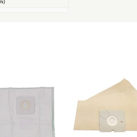
ON)
e)
e)
0
4
0
0