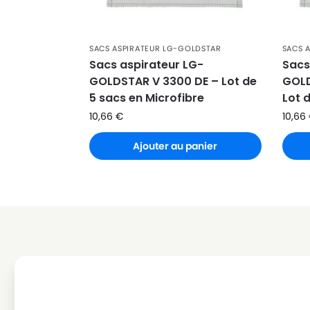
LG-GOLDSTAR
LG-GOLDSTAR PASSION 420
LG-GOLDSTAR
LG-GOLDSTAR PUNCH (Série
SACS ASPIRATEUR LG-GOLDSTAR
SACS 
LG-GOLDSTAR
LG-GOLDSTAR REY (Série)
Sacs aspirateur LG-
Sacs
GOLDSTAR V 3300 DE – Lot de
GOLD
LG-GOLDSTAR
LG-GOLDSTAR SER 4570
5 sacs en Microfibre
Lot 
LG-GOLDSTAR
LG-GOLDSTAR SUPER PJG
10,66
€
10,66
LG-GOLDSTAR
LG-GOLDSTAR T 2700
Ajouter au panier
LG-GOLDSTAR
LG-GOLDSTAR T 2750
LG-GOLDSTAR
LG-GOLDSTAR T 2900
LG-GOLDSTAR
LG-GOLDSTAR T 2950
LG-GOLDSTAR
LG-GOLDSTAR T 2990
LG-GOLDSTAR
LG-GOLDSTAR T 3800
LG-GOLDSTAR
LG-GOLDSTAR T 3900