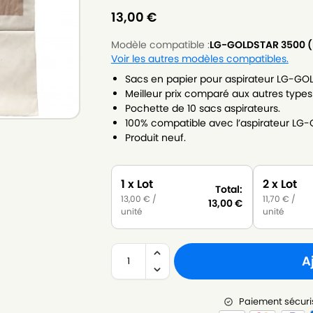
13,00
€
Modèle compatible :
LG-GOLDSTAR 3500 
Voir les autres modèles compatibles.
Sacs en papier pour aspirateur LG-GO
Meilleur prix comparé aux autres types
Pochette de 10 sacs aspirateurs.
100% compatible avec l’aspirateur LG
Produit neuf.
1 x Lot
2 x Lot
Total:
13,00
€
/
11,70
€
/
13,00
€
unité
unité
A
Paiement sécuri