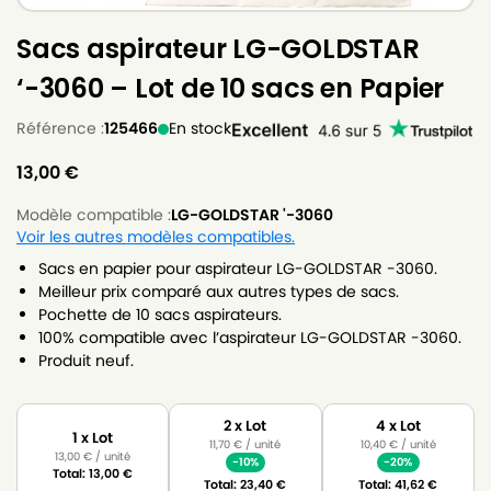
Sacs aspirateur LG-GOLDSTAR
‘-3060 – Lot de 10 sacs en Papier
Référence :
125466
En stock
13,00
€
Modèle compatible :
LG-GOLDSTAR '-3060
Voir les autres modèles compatibles.
Sacs en papier pour aspirateur LG-GOLDSTAR -3060.
Meilleur prix comparé aux autres types de sacs.
Pochette de 10 sacs aspirateurs.
100% compatible avec l’aspirateur LG-GOLDSTAR -3060.
Produit neuf.
2 x Lot
4 x Lot
1 x Lot
11,70
€
/ unité
10,40
€
/ unité
13,00
€
/ unité
-10%
-20%
Total:
13,00
€
Total:
23,40
€
Total:
41,62
€