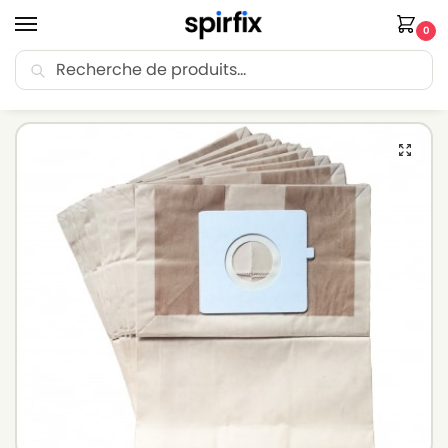
0
Recherche
🚚 Livraison Point Relais offerte dès 30€ d’achat.
Accueil
Sacs aspirateur
Sacs aspirateur LG-GOLDSTAR
Sacs aspirateur LG-GOLDSTAR ‘-3060 – Lot de 10 sacs en Papier
/
/
/