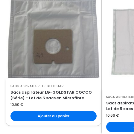
LG-
LG-GOLDSTAR PASSION (Série)
GOLDSTAR
LG-
LG-GOLDSTAR PASSION 3500
GOLDSTAR
LG-
LG-GOLDSTAR PASSION 3544
GOLDSTAR
LG-
LG-GOLDSTAR PASSION 3800
GOLDSTAR
LG-
LG-GOLDSTAR PASSION 4000
SACS ASPIRATEUR LG-GOLDSTAR
GOLDSTAR
Sacs aspirateur LG-GOLDSTAR COCCO
SACS ASPIRATEU
(Série) – Lot de 5 sacs en Microfibre
LG-
LG-GOLDSTAR PASSION 4200
Sacs aspirat
10,50
€
GOLDSTAR
Lot de 5 sacs
10,66
€
Ajouter au panier
LG-
LG-GOLDSTAR PUNCH (Série)
GOLDSTAR