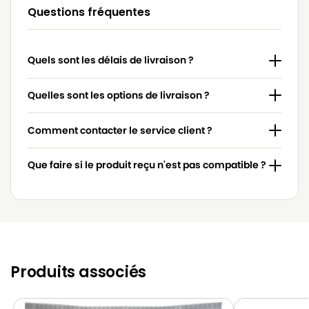
LG-
Questions fréquentes
LG-GOLDSTAR 4200 (PASSION)
GOLDSTAR
LG-
LG-GOLDSTAR 5000 (PASSION)
Quels sont les délais de livraison ?
GOLDSTAR
LG-
Quelles sont les options de livraison ?
LG-GOLDSTAR BASIC (Série)
GOLDSTAR
Comment contacter le service client ?
LG-
LG-GOLDSTAR BONN (Série)
GOLDSTAR
Que faire si le produit reçu n'est pas compatible ?
LG-
LG-GOLDSTAR EXTRON (Série)
GOLDSTAR
LG-
LG-GOLDSTAR FVD 3050…
GOLDSTAR
LG-
LG-GOLDSTAR FVD 3051
GOLDSTAR
Produits associés
LG-
LG-GOLDSTAR FVD 370
GOLDSTAR