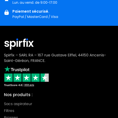
LG-GOLDSTAR TURBO 3100 B
Lun. au vend. de 9:00-17:00
GOLDSTAR
Paiement sécurisé.
LG-
LG-GOLDSTAR TURBO 3200
PayPal / MasterCard / Visa
GOLDSTAR
LG-
LG-GOLDSTAR TURBO 33 GS
GOLDSTAR
LG-
LG-GOLDSTAR TURBO 33 RS
GOLDSTAR
Spirfix – SARL RA – 167 rue Gustave Eiffel, 44150 Ancenis-
LG-
Saint-Géréon, FRANCE.
LG-GOLDSTAR TURBO 3300 R
GOLDSTAR
LG-
LG-GOLDSTAR TURBO 3400
GOLDSTAR
LG-
LG-GOLDSTAR TURBO PLUS (Série)
Nos produits :
GOLDSTAR
Sacs aspirateur
LG-
LG-GOLDSTAR TURBO S (Série)
Filtres
GOLDSTAR
Brosses