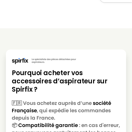
LG-
LG-GOLDSTAR REY (Série)
GOLDSTAR
LG-
LG-GOLDSTAR SER 4570
GOLDSTAR
LG-
LG-GOLDSTAR SUPER PJG
GOLDSTAR
LG-
LG-GOLDSTAR T 2700
GOLDSTAR
LG-
Pourquoi acheter vos
LG-GOLDSTAR T 2750
GOLDSTAR
accessoires d’aspirateur sur
LG-
Spirfix ?
LG-GOLDSTAR T 2900
GOLDSTAR
🇫🇷 Vous achetez auprès d’une
société
LG-
LG-GOLDSTAR T 2950
Française
, qui expédie les commandes
GOLDSTAR
depuis la France.
LG-
📦
Compatibilité garantie
: en cas d'erreur,
LG-GOLDSTAR T 2990
GOLDSTAR