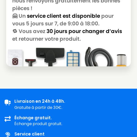
nous renvoyons gratuitement les bonnes
pièces !
LG-
LG-GOLDSTAR T 3800
GOLDSTAR
🤗 Un
service client est disponible
pour
vous 5 jours sur 7, de 9:00 à 18:00.
LG-
LG-GOLDSTAR T 3900
🔁 Vous avez
30 jours pour changer d’avis
GOLDSTAR
et retourner votre produit.
LG-
LG-GOLDSTAR TB 33
GOLDSTAR
LG-
LG-GOLDSTAR TB 34
GOLDSTAR
LG-
LG-GOLDSTAR TB 39
GOLDSTAR
LG-
LG-GOLDSTAR TURBO 2700
Livraison en 24h à 48h.
GOLDSTAR
Gratuite à partir de 30€.
LG-
Échange gratuit.
LG-GOLDSTAR TURBO 2900
GOLDSTAR
Échange produit gratuit.
Service client
LG-