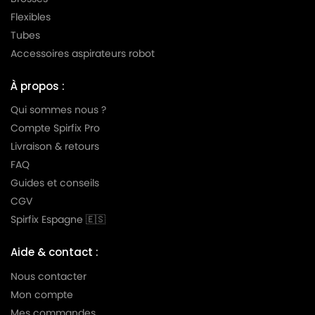
LG-
Flexibles
LG-GOLDSTAR TURBO TB 33
GOLDSTAR
Tubes
LG-
Accessoires aspirateurs robot
LG-GOLDSTAR TURBO V 3300 DE
GOLDSTAR
À propos :
LG-
LG-GOLDSTAR TURBO V 3300 TD
GOLDSTAR
Qui sommes nous ?
Compte Spirfix Pro
LG-
LG-GOLDSTAR TURBO V 3310 DE
Livraison & retours
GOLDSTAR
FAQ
LG-
Guides et conseils
LG-GOLDSTAR TURBO V 3310 TD
GOLDSTAR
CGV
LG-
Spirfix Espagne 🇪🇸
LG-GOLDSTAR TURBO X (Série)
GOLDSTAR
Aide & contact :
LG-
LG-GOLDSTAR ULTRA PULSE (Série)
GOLDSTAR
Nous contacter
Mon compte
LG-
LG-GOLDSTAR V 2700 (TURBO)
Mes commandes