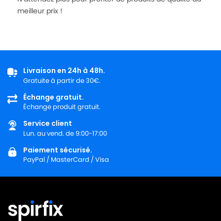
meilleur prix !
Livraison en 24h à 48h.
Gratuite à partir de 30€.
Échange gratuit.
Échange produit gratuit.
Service client
Lun. au vend. de 9:00-17:00
Paiement sécurisé.
PayPal / MasterCard / Visa