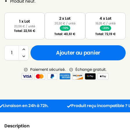
Produit neuf.
2 x Lot
4 x Lot
1 x Lot
20,30
€
/ unité
18,05
€
/ unité
22,56
€
/ unité
-10%
-20%
Total:
22,56
€
Total:
40,61
€
Total:
72,19
€
Ajouter au panier
Paiement sécurisé.
Échange gratuit.
aison en 24h à 72h.
Produit reçu incompatible ? L’échan
Description