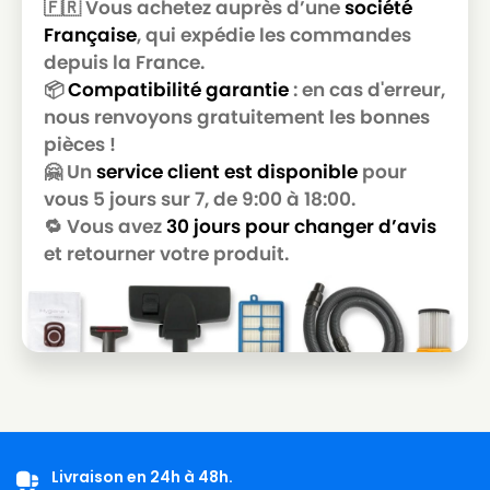
🇫🇷 Vous achetez auprès d’une
société
KEW
KEW VL 200
Française
, qui expédie les commandes
KEW
KEW VL 500
depuis la France.
📦
Compatibilité garantie
: en cas d'erreur,
nous renvoyons gratuitement les bonnes
pièces !
🤗 Un
service client est disponible
pour
vous 5 jours sur 7, de 9:00 à 18:00.
🔁 Vous avez
30 jours pour changer d’avis
et retourner votre produit.
Livraison en 24h à 48h.