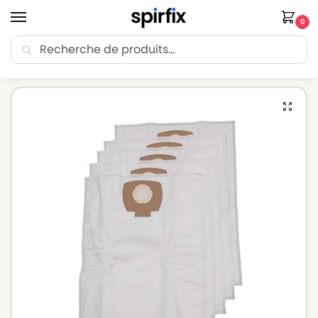
0
Recherche
🚚 Livraison Point Relais offerte dès 30€ d’achat.
Accueil
Sacs aspirateur
Sacs aspirateur KEW
Sacs aspirateur KEW AERO 25-21 – Lot de 5 sacs en Microfibre
/
/
/