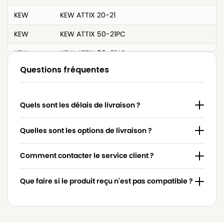
KEW
KEW ATTIX 20-21
KEW
KEW ATTIX 50-21PC
KEW
KEW ATTIX 50-21XC
Questions fréquentes
KEW
KEW ATTIX 550
KEW
KEW ATTIX 550-01
Quels sont les délais de livraison ?
KEW
KEW ATTIX 550-11
KEW
KEW ATTIX 550-21
Quelles sont les options de livraison ?
KEW
KEW ATTIX 560
Comment contacter le service client ?
KEW
KEW ATTIX 560-21
Que faire si le produit reçu n'est pas compatible ?
KEW
KEW ATTIX 590
KEW
KEW ATTIX 590-21