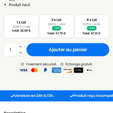
Produit neuf.
2 x Lot
4 x Lot
1 x Lot
18,88
€
/ unité
16,78
€
/ unité
20,98
€
/ unité
-10%
-20%
Total:
20,98
€
Total:
37,75
€
Total:
67,10
€
Ajouter au panier
Paiement sécurisé.
Échange gratuit.
Livraison en 24h à 72h.
Produit reçu incompatible ?