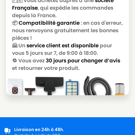
🇫🇷 Vous achetez auprès d’une
société
KARCHER
KARCHER NT 35/1 Tact
Française
, qui expédie les commandes
KARCHER
KARCHER NT 35/1 Te
depuis la France.
📦
Compatibilité garantie
: en cas d'erreur,
KARCHER
KARCHER NT 360
nous renvoyons gratuitement les bonnes
pièces !
KARCHER
KARCHER NT 360 ECO
🤗 Un
service client est disponible
pour
KARCHER
KARCHER NT 361
vous 5 jours sur 7, de 9:00 à 18:00.
🔁 Vous avez
30 jours pour changer d’avis
KARCHER
KARCHER NT 361 ECO
et retourner votre produit.
KARCHER
KARCHER NT 361 ECO BS
KARCHER
KARCHER NT 361 ECO M
KARCHER
KARCHER NT 361 ECO MA
KARCHER
KARCHER NT 361 ECO TE
KARCHER
KARCHER NT 361 ECO TEA
KARCHER
KARCHER NT 361 TE
Livraison en 24h à 48h.