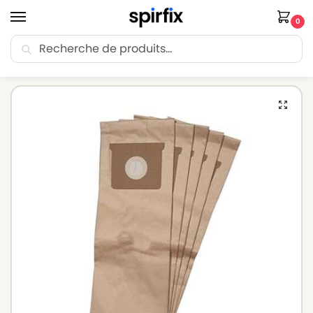
0
Recherche
🚚 Livraison Point Relais offerte dès 30€ d’achat.
Accueil
Sacs aspirateur
Sacs aspirateur KARCHER
KARCHER NT 361 ECO MA – Sacs aspirateur – Lot de 5 sacs en Papier
/
/
/