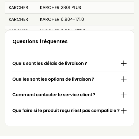
KARCHER
KARCHER 2801 PLUS
KARCHER
KARCHER 6.904-171.0
KARCHER
KARCHER 6.904-175.0
Questions fréquentes
KARCHER
KARCHER 6.904-210.0
KARCHER
KARCHER 6.904-259.0
Quels sont les délais de livraison ?
KARCHER
KARCHER 6.904-263.0
KARCHER
KARCHER 6.904-351.0
Quelles sont les options de livraison ?
KARCHER
KARCHER 6.904-406.0
Comment contacter le service client ?
KARCHER
KARCHER 6.904-407.0
Que faire si le produit reçu n'est pas compatible ?
KARCHER
KARCHER 6.907-011.0
KARCHER
KARCHER 6.907-478.0
KARCHER
KARCHER 6.907-479.0