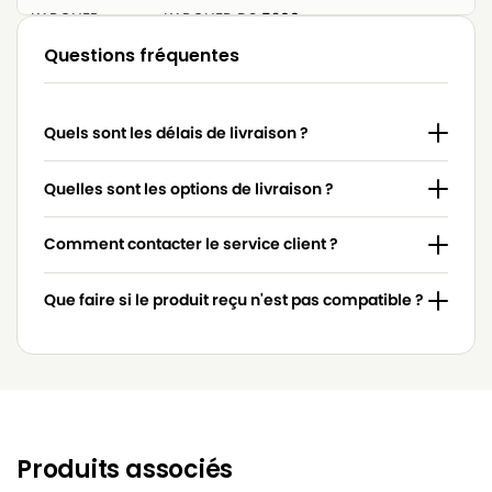
KARCHER
KARCHER DS 5200
Questions fréquentes
KARCHER
KARCHER K 5200
KARCHER
KARCHER T 171
Quels sont les délais de livraison ?
KARCHER
KARCHER WINNER VAC 1000
KARCHER
KARCHER WINNER VAC 1200
Quelles sont les options de livraison ?
Comment contacter le service client ?
Que faire si le produit reçu n'est pas compatible ?
Produits associés