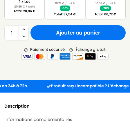
1 x Lot
18,77
€
/ unité
16,68
€
/ unité
20,86
€
/ unité
-10%
-20%
Total:
20,86
€
Total:
37,54
€
Total:
66,72
€
Ajouter au panier
Paiement sécurisé.
Échange gratuit.
4h à 72h.
Produit reçu incompatible ? L’échange est gra
Description
Informations complémentaires