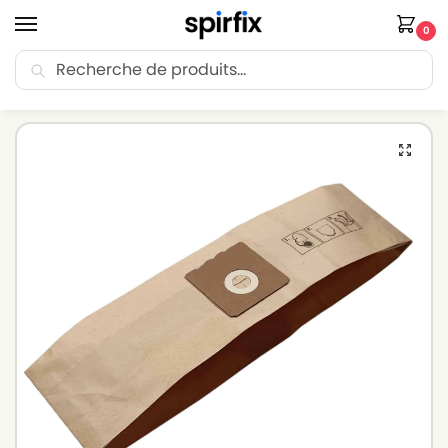
0
Recherche
🚚 Livraison Point Relais offerte dès 30€ d’achat.
Accueil
Sacs aspirateur
Sacs aspirateur KARCHER
KARCHER 5200 – Sacs aspirateur – Lot de 10 sacs en Papier
/
/
/