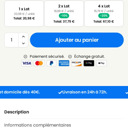
2 x Lot
4 x Lot
1 x Lot
18,88
€
/ unité
16,78
€
/ unité
20,98
€
/ unité
-10%
-20%
Total:
20,98
€
Total:
37,75
€
Total:
67,10
€
Ajouter au panier
Paiement sécurisé.
Échange gratuit.
omicile dès 40€.
Livraison en 24h à 72h.
Prod
Description
Informations complémentaires