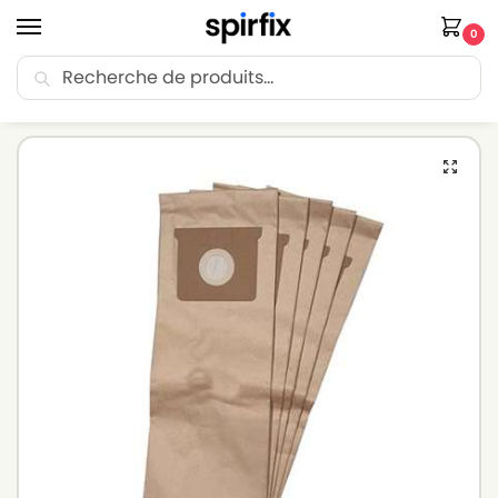
0
Recherche
🚚 Livraison Point Relais offerte dès 30€ d’achat.
Accueil
Sacs aspirateur
Sacs aspirateur KARCHER
KARCHER 2801 – Sacs aspirateur – Lot de 5 sacs en Papier
/
/
/