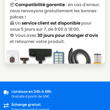
📦
Compatibilité garantie
: en cas d'erreur,
KARCHER
KARCHER NT 360
nous renvoyons gratuitement les bonnes
pièces !
KARCHER
KARCHER NT 360 ECO
🤗 Un
service client est disponible
pour
KARCHER
KARCHER NT 361
vous 5 jours sur 7, de 9:00 à 18:00.
🔁 Vous avez
30 jours pour changer d’avis
KARCHER
KARCHER NT 361 ECO
et retourner votre produit.
KARCHER
KARCHER NT 361 ECO BS
KARCHER
KARCHER NT 361 ECO M
KARCHER
KARCHER NT 361 ECO MA
KARCHER
KARCHER NT 361 ECO TE
KARCHER
KARCHER NT 361 ECO TEA
KARCHER
KARCHER NT 361 TE
Livraison en 24h à 48h.
Gratuite à partir de 30€.
KARCHER
KARCHER S 35
Échange gratuit.
Échange produit gratuit.
KARCHER
KARCHER XPERT NT 360