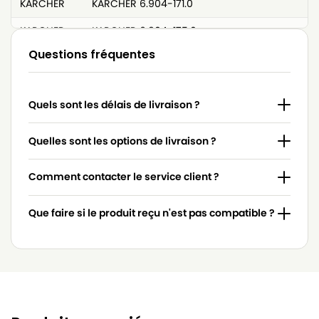
KARCHER
KARCHER 6.904-171.0
KARCHER
KARCHER 6.904-175.0
Questions fréquentes
KARCHER
KARCHER 6.904-210.0
KARCHER
KARCHER 6.904-259.0
Quels sont les délais de livraison ?
KARCHER
KARCHER 6.904-263.0
KARCHER
KARCHER 6.904-351.0
Quelles sont les options de livraison ?
KARCHER
KARCHER 6.904-406.0
Comment contacter le service client ?
KARCHER
KARCHER 6.904-407.0
Que faire si le produit reçu n'est pas compatible ?
KARCHER
KARCHER 6.907-011.0
KARCHER
KARCHER 6.907-478.0
KARCHER
KARCHER 6.907-479.0
KARCHER
KARCHER A 2700 à A 2799