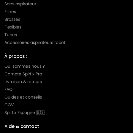
Sacs aspirateur
IPC
IPC YES 202M
Filtres
Brosses
IPC
IPC YP 1/27
Flexibles
IPC
IPC YP 1500/27
Tubes
Accessoires aspirateurs robot
IPC
IPC YS 1/27
IPC
IPC YS 1500/27
À propos :
Qui sommes nous ?
Compte Spirfix Pro
Livraison & retours
FAQ
Guides et conseils
CGV
Spirfix Espagne 🇪🇸
Aide & contact :