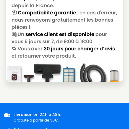
IPC
IPC NEVADA 215
depuis la France.
📦
Compatibilité garantie
: en cas d'erreur,
IPC
IPC NEVADA 503
nous renvoyons gratuitement les bonnes
pièces !
IPC
IPC NEVADA 503R
🤗 Un
service client est disponible
pour
IPC
IPC NEVADA 515
vous 5 jours sur 7, de 9:00 à 18:00.
🔁 Vous avez
30 jours pour changer d’avis
IPC
IPC NEVADA 515HP
et retourner votre produit.
IPC
IPC NRG 1/30 CLEAN
IPC
IPC PANDA 215HP
IPC
IPC PANDA 215HPC
IPC
IPC PANDA 515
IPC
IPC PANDA 515HP
IPC
IPC PLAY STEEL 515
Livraison en 24h à 48h.
Gratuite à partir de 30€.
IPC
IPC PLAY YES 115