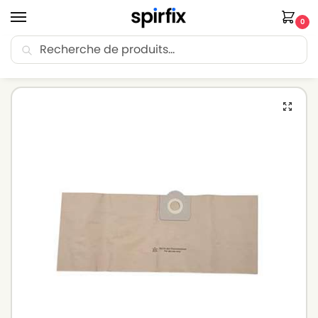
0
Recherche
🚚 Livraison Point Relais offerte dès 30€ d’achat.
Accueil
Sacs aspirateur
Sacs aspirateur IPC
Sacs aspirateur IPC ISSA 315 – Lot de 5 sacs en Papier
/
/
/