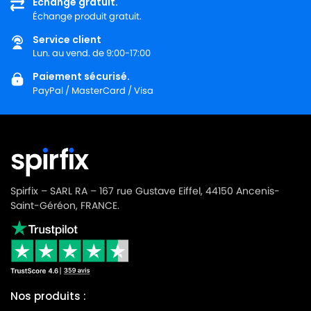
Échange gratuit.
Échange produit gratuit.
IPC
IPC PLAY YES 515
Service client
IPC
IPC PULSAR
Lun. au vend. de 9:00-17:00
IPC
IPC RN 103
Paiement sécurisé.
PayPal / MasterCard / Visa
IPC
IPC RN 315
IPC
IPC RN 315B
IPC
IPC S-100 BOX
IPC
IPC SA 338
Spirfix – SARL RA – 167 rue Gustave Eiffel, 44150 Ancenis-
IPC
IPC SN 1264
Saint-Géréon, FRANCE.
IPC
IPC SPEEDY STEEL 515
IPC
IPC SPEEDY YES 515
IPC
IPC SPOT 315
Nos produits :
IPC
IPC WDS 3