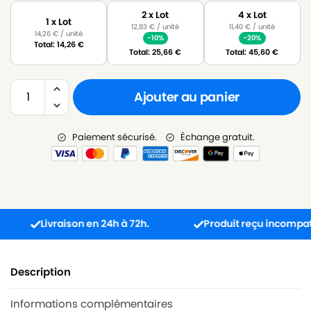
2 x Lot
4 x Lot
1 x Lot
12,83
€
/ unité
11,40
€
/ unité
14,26
€
/ unité
-10%
-20%
Total:
14,26
€
Total:
25,66
€
Total:
45,60
€
Ajouter au panier
Paiement sécurisé.
Échange gratuit.
Livraison en 24h à 72h.
Produit reçu incompatible ?
Description
Informations complémentaires