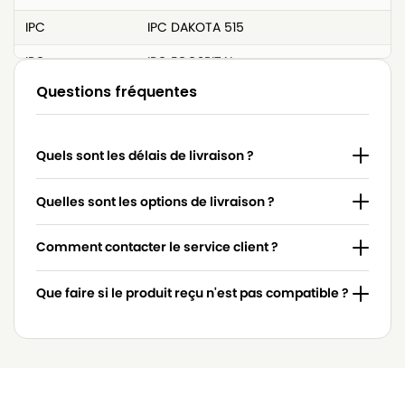
IPC
IPC DAKOTA 515
IPC
IPC ECOSPITAL
Questions fréquentes
IPC
IPC EUROPA 303E
IPC
IPC EUROPA 315
Quels sont les délais de livraison ?
IPC
IPC EUROPA 315E
IPC
IPC EUROPA 515
Quelles sont les options de livraison ?
IPC
IPC FREE STYLE 515
Comment contacter le service client ?
IPC
IPC FREE YES 515
Que faire si le produit reçu n'est pas compatible ?
IPC
IPC G27 EP
IPC
IPC G28 EP
IPC
IPC GP 1/27