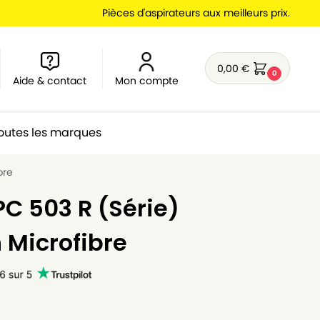
Pièces d'aspirateurs aux meilleurs prix.
0,00
€
0
Aide & contact
Mon compte
outes les marques
bre
PC 503 R (Série)
n Microfibre