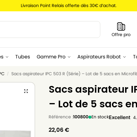
Livraison Point Relais offerte dès 30€ d’achat.
Recherche
Offre pro
es
Tubes
Gamme Pro
Aspirateurs Robot
T
IPC
Sacs aspirateur IPC 503 R (Série) – Lot de 5 sacs en Microfi
/
Sacs aspirateur I
– Lot de 5 sacs e
Référence :
100800
En stock
22,06
€