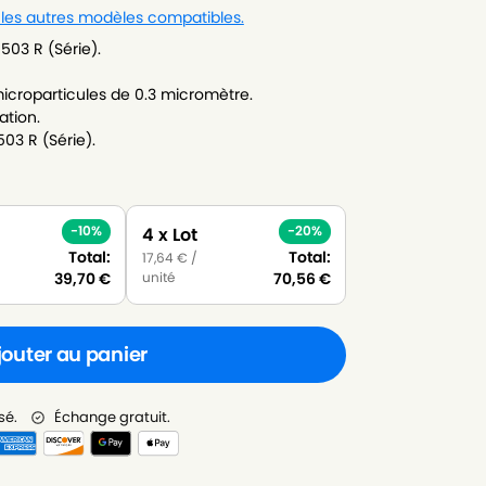
 les autres modèles compatibles.
503 R (Série).
icroparticules de 0.3 micromètre.
ation.
03 R (Série).
-10%
-20%
4 x Lot
Total:
Total:
17,64
€
/
unité
39,70
€
70,56
€
jouter au panier
sé.
Échange gratuit.