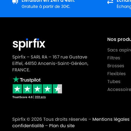
Livraison en 24h à 48h.
Échan
Gratuite à partir de 30€.
Échange
IPC
IPC ISSA SUPER PREMIER
IPC
IPC JUNIOR 101
IPC
IPC JUNIOR 103
Nos produi
IPC
IPC JUNIOR SUPER PREMIER
Sacs aspir
IPC
IPC KOALA 202 +
Spirfix – SARL RA – 167 rue Gustave
Filtres
Eiffel, 44150 Ancenis-Saint-Géréon,
IPC
IPC KTRI02639
Brosses
FRANCE.
Flexibles
IPC
IPC NEVADA 103 RAD
Tubes
IPC
IPC NRG 1/20 CLEAN
Accessoire
IPC
IPC PANDA 202
IPC
IPC PANDA 203 SM
Spirfix © 2026 Tous droits réservés –
Mentions légales
IPC
IPC PANDA 215 SMALL
confidentialité
–
Plan du site