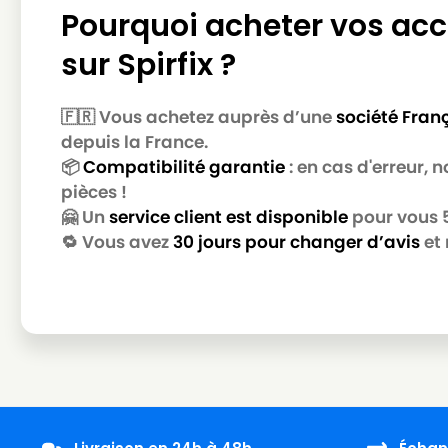
Pourquoi acheter vos acc
IPC
IPC FREE STYLE 202
sur Spirfix ?
IPC
IPC FREE STYLE 215
IPC
IPC FREE YES 202
🇫🇷 Vous achetez auprès d’une
société Fran
IPC
IPC FREE YES 202 SMALL
depuis la France.
📦
Compatibilité garantie
: en cas d'erreur,
IPC
IPC FREE YES 215
pièces !
IPC
IPC G 10 P
🤗 Un
service client est disponible
pour vous 5 
🔁 Vous avez
30 jours pour changer d’avis
et 
IPC
IPC G 16 P
IPC
IPC GP 1/16 ECO B
IPC
IPC GP 1/18 ECO B
IPC
IPC GS 1/18 +
IPC
IPC ISSA 101
IPC
IPC ISSA 103