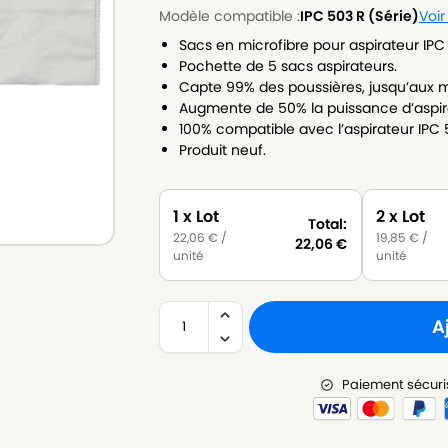
Modèle compatible :
IPC 503 R (Série)
Voir
Sacs en microfibre pour aspirateur IPC 
Pochette de 5 sacs aspirateurs.
Capte 99% des poussières, jusqu’aux m
Augmente de 50% la puissance d’aspir
100% compatible avec l’aspirateur IPC 5
Produit neuf.
1 x Lot
2 x Lot
Total:
22,06
€
/
19,85
€
/
22,06
€
unité
unité
A
Paiement sécuri