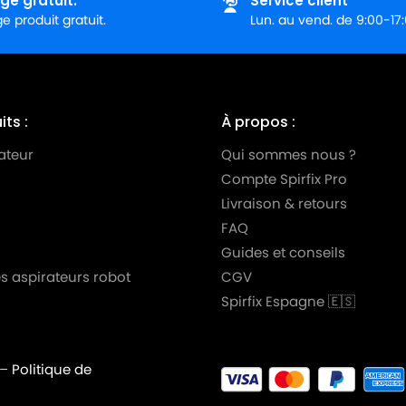
ge gratuit.
Service client
 produit gratuit.
Lun. au vend. de 9:00-17
ts :
À propos :
ateur
Qui sommes nous ?
Compte Spirfix Pro
Livraison & retours
FAQ
Guides et conseils
s aspirateurs robot
CGV
Spirfix Espagne 🇪🇸
–
Politique de