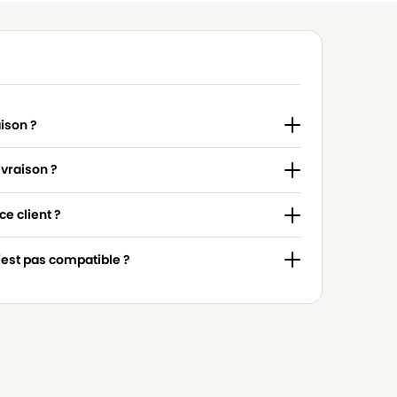
aison ?
ivraison ?
e client ?
n'est pas compatible ?