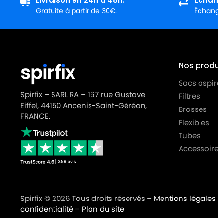
Livraison en 24h à 48h.
Échan
Gratuite à partir de 30€.
Échange
Nos produi
Sacs aspir
Spirfix – SARL RA – 167 rue Gustave
Filtres
Eiffel, 44150 Ancenis-Saint-Géréon,
Brosses
FRANCE.
Flexibles
Tubes
Accessoire
Spirfix © 2026 Tous droits réservés –
Mentions légales
confidentialité
–
Plan du site