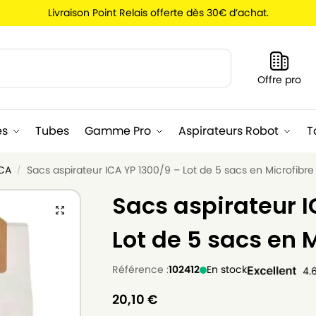
Livraison Point Relais offerte dès 30€ d’achat.
Recherche
Offre pro
es
Tubes
Gamme Pro
Aspirateurs Robot
T
ICA
Sacs aspirateur ICA YP 1300/9 – Lot de 5 sacs en Microfibre
/
Sacs aspirateur I
Lot de 5 sacs en 
Référence :
102412
En stock
20,10
€