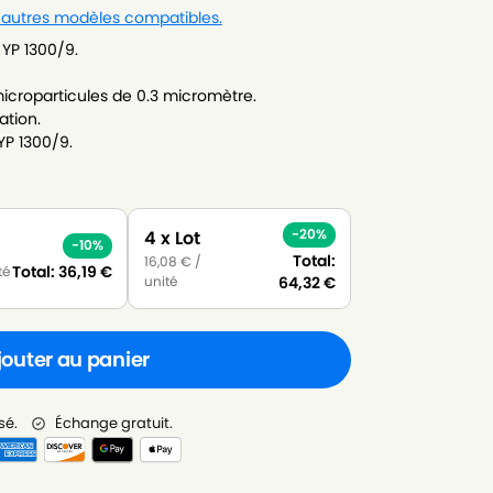
s autres modèles compatibles.
 YP 1300/9.
icroparticules de 0.3 micromètre.
ation.
YP 1300/9.
-20%
4 x Lot
-10%
Total:
16,08
€
/
Total:
36,19
€
té
unité
64,32
€
jouter au panier
sé.
Échange gratuit.