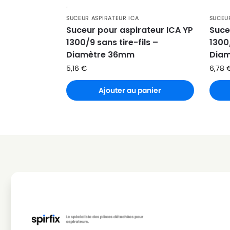
ICA
ICA YP 1300
SUCEUR ASPIRATEUR ICA
SUCEU
ICA
ICA YP 1300/12
Suceur pour aspirateur ICA YP
Suce
1300/9 sans tire-fils –
1300/
ICA
ICA YP 1300/18
Diamètre 36mm
Dia
ICA
ICA YP 1300/8
5,16
€
6,78
ICA
ICA YP 1300/9
Ajouter au panier