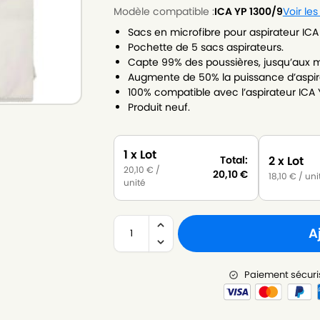
Modèle compatible :
ICA YP 1300/9
Voir le
Sacs en microfibre pour aspirateur ICA
Pochette de 5 sacs aspirateurs.
Capte 99% des poussières, jusqu’aux m
Augmente de 50% la puissance d’aspir
100% compatible avec l’aspirateur ICA 
Produit neuf.
1 x Lot
2 x Lot
Total:
20,10
€
/
20,10
€
18,10
€
/ uni
unité
A
Paiement sécuri