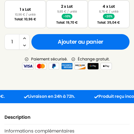
2 x Lot
4 x Lot
1 x Lot
9,85
€
/ unité
8,76
€
/ unité
10,96
€
/ unité
-10%
-20%
Total:
10,96
€
Total:
19,70
€
Total:
35,04
€
Ajouter au panier
Paiement sécurisé.
Échange gratuit.
Livraison en 24h à 72h.
Produit reçu incompati
Description
Informations complémentaires