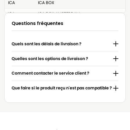
ICA
ICA BOX
ICA
ICA BOX AMSTERDAM
Questions fréquentes
ICA
ICA BOX CLASSIC
ICA
ICA DAKOTA 101
Quels sont les délais de livraison ?
ICA
ICA DAKOTA 101 M
ICA
ICA DAKOTA 202
Quelles sont les options de livraison ?
ICA
ICA DAKOTA 202 MINI
Comment contacter le service client ?
ICA
ICA DAKOTA 215 MINI
Que faire si le produit reçu n'est pas compatible ?
ICA
ICA DERBY
ICA
ICA EUROPA 103
ICA
ICA EUROPA 115
ICA
ICA EUROPA 202