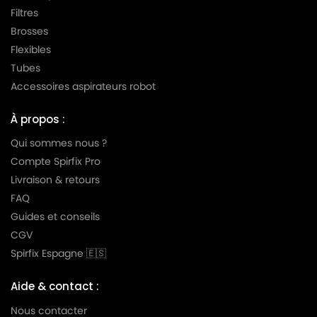
ICA
ICA YP 1300/16
Filtres
Brosses
ICA
ICA YP 1300/18
Flexibles
ICA
ICA YP 1300/8
Tubes
Accessoires aspirateurs robot
ICA
ICA YP 1300/9
À propos :
Qui sommes nous ?
Compte Spirfix Pro
Livraison & retours
FAQ
Guides et conseils
CGV
Spirfix Espagne 🇪🇸
Aide & contact :
Nous contacter