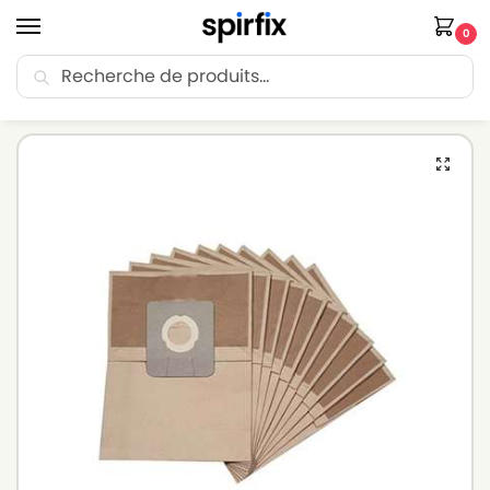
0
Recherche
🚚 Livraison Point Relais offerte dès 30€ d’achat.
Accueil
Sacs aspirateur
Sacs aspirateur ICA
Sacs aspirateur ICA FREE YES 202 – Lot de 5 sacs en Papier
/
/
/