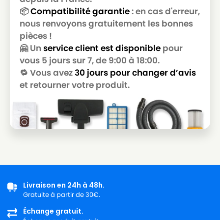
📦
Compatibilité garantie
: en cas d'erreur,
ICA
ICA KTRI04794
nous renvoyons gratuitement les bonnes
pièces !
ICA
ICA MASTER
🤗 Un
service client est disponible
pour
ICA
ICA MEC 203
vous 5 jours sur 7, de 9:00 à 18:00.
🔁 Vous avez
30 jours pour changer d’avis
ICA
ICA NEVADA 101 RAD
et retourner votre produit.
ICA
ICA NEVADA 103
ICA
ICA NEVADA 202
ICA
ICA PANDA 202
ICA
ICA SN 0443
ICA
ICA SN 1010
ICA
ICA SN 1171
Livraison en 24h à 48h.
Gratuite à partir de 30€.
ICA
ICA WDS 1
Échange gratuit.