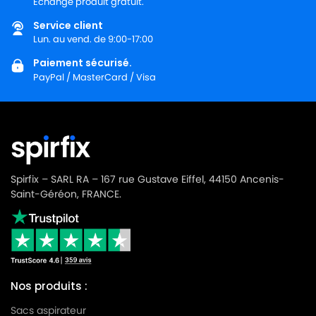
Échange produit gratuit.
ICA
ICA YES
Service client
ICA
ICA YES 2003
Lun. au vend. de 9:00-17:00
ICA
ICA YES 202
Paiement sécurisé.
PayPal / MasterCard / Visa
ICA
ICA YES 202 HP
ICA
ICA YES 215
ICA
ICA YES BOX
ICA
ICA YES DRY
Spirfix – SARL RA – 167 rue Gustave Eiffel, 44150 Ancenis-
ICA
ICA YES PLAY
Saint-Géréon, FRANCE.
ICA
ICA YES PLAY 202
ICA
ICA YES PRO
ICA
ICA YP 1300
Nos produits :
ICA
ICA YP 1300/12
Sacs aspirateur