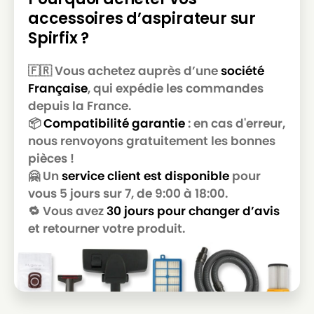
accessoires d’aspirateur sur
ICA
ICA GP 1/16 ECO B
Spirfix ?
ICA
ICA GP 1/18 ECO B
🇫🇷 Vous achetez auprès d’une
société
ICA
ICA ISSA 101
Française
, qui expédie les commandes
ICA
ICA ISSA 103
depuis la France.
📦
Compatibilité garantie
: en cas d'erreur,
ICA
ICA ISSA SUPER PREMIER
nous renvoyons gratuitement les bonnes
pièces !
ICA
ICA JUNIOR 101
🤗 Un
service client est disponible
pour
ICA
ICA JUNIOR 103
vous 5 jours sur 7, de 9:00 à 18:00.
🔁 Vous avez
30 jours pour changer d’avis
ICA
ICA JUNIOR SUPER PREMIER
et retourner votre produit.
ICA
ICA KOALA 202 +
ICA
ICA KTRI02639
ICA
ICA NEVADA 103 RAD