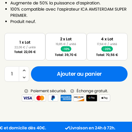
Augmente de 50% la puissance d’aspiration.
100% compatible avec l’aspirateur ICA AMSTERDAM SUPER
PREMIER.
Produit neuf.
2 x Lot
4 x Lot
1 x Lot
19,85
€
/ unité
17,64
€
/ unité
22,06
€
/ unité
-10%
-20%
Total:
22,06
€
Total:
39,70
€
Total:
70,56
€
Ajouter au panier
Paiement sécurisé.
Échange gratuit.
 domicile dès 40€.
Livraison en 24h à 72h.
P