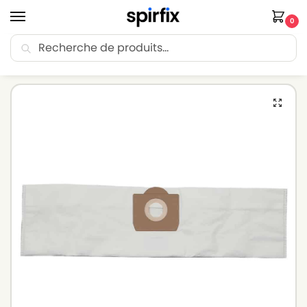
0
Recherche
🚚 Livraison Point Relais offerte dès 30€ d’achat.
Accueil
Sacs aspirateur
Sacs aspirateur ICA
Sacs aspirateur ICA AMSTERDAM SUPER PREMIER – Lot de 5 sacs en Microfibre
/
/
/