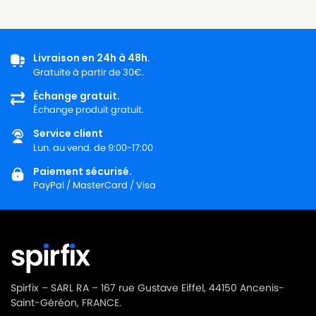
ICA
ICA NRG 1/20 CLEAN
ICA
ICA PANDA 202
ICA
ICA PANDA 203 SM
Livraison en 24h à 48h.
Gratuite à partir de 30€.
ICA
ICA PANDA 215 SMALL
Échange gratuit.
Échange produit gratuit.
ICA
ICA PVVR00295
Service client
ICA
ICA RN 101
Lun. au vend. de 9:00-17:00
ICA
ICA SA 147
Paiement sécurisé.
PayPal / MasterCard / Visa
ICA
ICA SA140.
ICA
ICA SN 1010
ICA
ICA SOTECO BOX
ICA
ICA T 110
Spirfix – SARL RA – 167 rue Gustave Eiffel, 44150 Ancenis-
ICA
ICA WDS 1
Saint-Géréon, FRANCE.