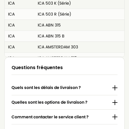
ICA
ICA 503 K (Série)
ICA
ICA 503 R (Série)
ICA
ICA ABN 315
ICA
ICA ABN 315 B
ICA
ICA AMSTERDAM 303
ICA
ICA AMSTERDAM 315
Questions fréquentes
ICA
ICA AMSTERDAM SUPER PREMIER
ICA
ICA ARG DAK 103 SM
Quels sont les délais de livraison ?
ICA
ICA BASE 303
ICA
ICA BASE 315
Quelles sont les options de livraison ?
ICA
ICA BOX
Comment contacter le service client ?
ICA
ICA BOX (DOUBLE PAROI)