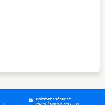
Paiement sécurisé.
:00
PayPal / MasterCard / Visa