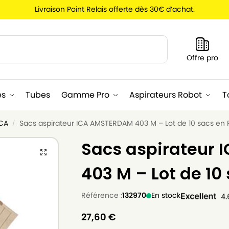
Livraison Point Relais offerte dès 30€ d’achat.
Recherche
Offre pro
es
Tubes
Gamme Pro
Aspirateurs Robot
T
ICA
Sacs aspirateur ICA AMSTERDAM 403 M – Lot de 10 sacs en 
/
Sacs aspirateur
403 M – Lot de 10
Référence :
132970
En stock
27,60
€