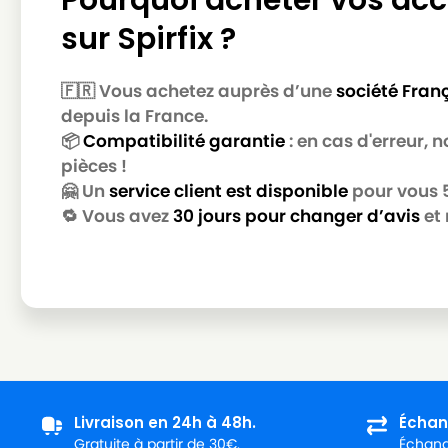
ICA
ICA GS 1/33 H
sur Spirfix ?
ICA
ICA ISSA 403 M
ICA
ICA ISSA 415 M
🇫🇷 Vous achetez auprès d’une
société Fran
depuis la France.
ICA
ICA ISSA 423 M
📦
Compatibilité garantie
: en cas d'erreur,
ICA
ICA ISSA 429 M
pièces !
🤗 Un
service client est disponible
pour vous 5 
ICA
ICA ISSA 433 M
🔁 Vous avez
30 jours pour changer d’avis
et 
ICA
ICA ISSA 440 M
ICA
ICA JUNIOR 429
ICA
ICA JUNIOR 429 M
ICA
ICA JUNIOR 440
ICA
ICA JUNIOR 440 M
ICA
ICA KTRI03166
Livraison en 24h à 48h.
Échan
Gratuite à partir de 30€.
Échange