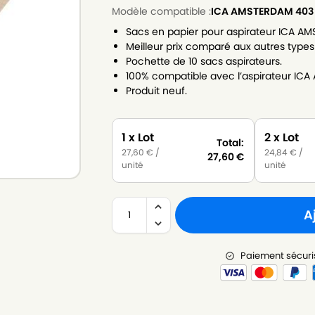
Modèle compatible :
ICA AMSTERDAM 403
Sacs en papier pour aspirateur ICA A
Meilleur prix comparé aux autres types
Pochette de 10 sacs aspirateurs.
100% compatible avec l’aspirateur IC
Produit neuf.
1 x Lot
2 x Lot
Total:
27,60
€
/
24,84
€
/
27,60
€
unité
unité
A
Paiement sécuri