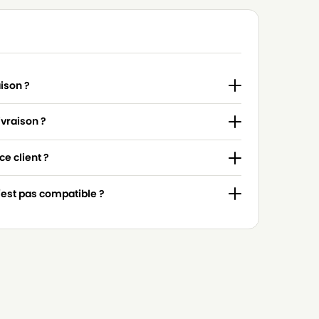
aison ?
ivraison ?
e client ?
n'est pas compatible ?