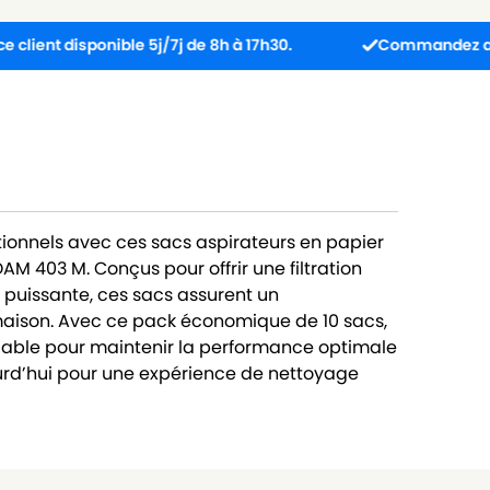
 disponible 5j/7j de 8h à 17h30.
Commandez avant 13h :
ionnels avec ces sacs aspirateurs en papier
 403 M. Conçus pour offrir une filtration
 puissante, ces sacs assurent un
maison. Avec ce pack économique de 10 sacs,
 fiable pour maintenir la performance optimale
rd’hui pour une expérience de nettoyage