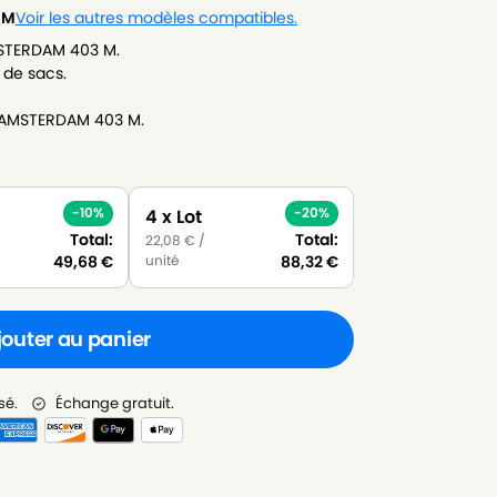
 M
Voir les autres modèles compatibles.
MSTERDAM 403 M.
 de sacs.
A AMSTERDAM 403 M.
-10%
-20%
4 x Lot
Total:
Total:
22,08
€
/
unité
49,68
€
88,32
€
jouter au panier
sé.
Échange gratuit.