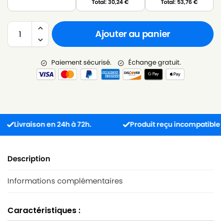
Total:
30,24
€
Total:
53,76
€
Ajouter au panier
Paiement sécurisé.
Échange gratuit.
ivraison en 24h à 72h.
Produit reçu incompatible ? L’éc
Description
Informations complémentaires
Caractéristiques :