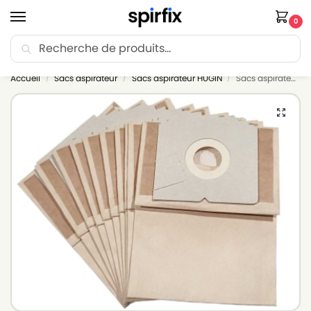
0
Recherche
🚚 Livraison Point Relais offerte dès 30€ d’achat.
Accueil
Sacs aspirateur
Sacs aspirateur HUGIN
Sacs aspirateur HUGIN CORONELL HN 1420 – Lot de 10 sacs en Papier
/
/
/