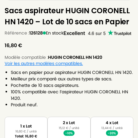
Sacs aspirateur HUGIN CORONELL
HN 1420 – Lot de 10 sacs en Papier
Référence :
126128
En stock
16,80
€
Modèle compatible :
HUGIN CORONELL HN 1420
Voir les autres modèles compatibles.
Sacs en papier pour aspirateur HUGIN CORONELL HN 1420.
Meilleur prix comparé aux autres types de sacs.
Pochette de 10 sacs aspirateurs.
100% compatible avec l’aspirateur HUGIN CORONELL HN
1420.
Produit neuf.
2 x Lot
4 x Lot
1 x Lot
15,12
€
/ unité
13,44
€
/ unité
16,80
€
/ unité
-10%
-20%
Total:
16,80
€