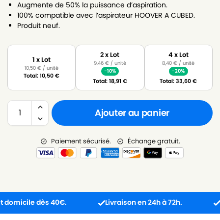
Augmente de 50% la puissance d’aspiration.
100% compatible avec l’aspirateur HOOVER A CUBED.
Produit neuf.
2 x Lot
4 x Lot
1 x Lot
9,46
€
/ unité
8,40
€
/ unité
10,50
€
/ unité
-10%
-20%
Total:
10,50
€
Total:
18,91
€
Total:
33,60
€
Ajouter au panier
Paiement sécurisé.
Échange gratuit.
micile dès 40€.
Livraison en 24h à 72h.
Produ