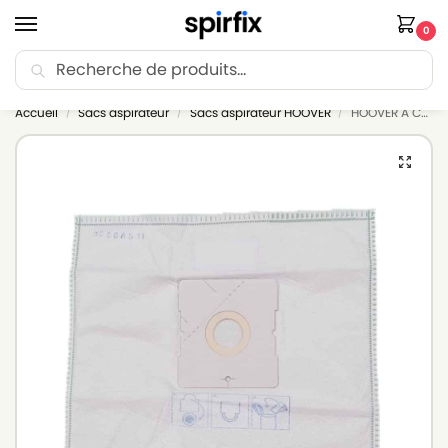
0
Recherche
🚚 Livraison Point Relais offerte dès 30€ d’achat.
Accueil
Sacs aspirateur
Sacs aspirateur HOOVER
HOOVER A CUBED – Sacs aspirateur – Lot de 5 sacs en Microfibre
/
/
/