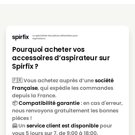
HOOVER
HOOVER CLASSIC427
HOOVER
HOOVER CLASSIC427B
HOOVER
HOOVER CLASSIC429
HOOVER
HOOVER CLASSIC507
Pourquoi acheter vos
HOOVER
HOOVER H1
accessoires d’aspirateur sur
HOOVER
HOOVER JUNIOR(Série)
Spirfix ?
HOOVER
HOOVER JUNIOR1334
🇫🇷 Vous achetez auprès d’une
société
HOOVER
HOOVER JUNIOR1338
Française
, qui expédie les commandes
depuis la France.
HOOVER
HOOVER JUNIOR1346
📦
Compatibilité garantie
: en cas d'erreur,
HOOVER
HOOVER JUNIOR1354
nous renvoyons gratuitement les bonnes
pièces !
HOOVER
HOOVER JUNIOR1358
🤗 Un
service client est disponible
pour
HOOVER
HOOVER JUNIOR612
vous 5 jours sur 7, de 9:00 à 18:00.