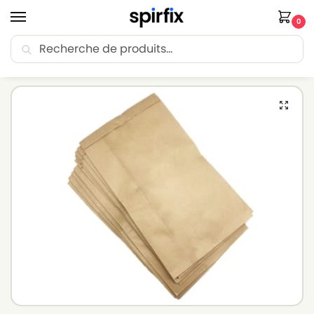
0
Recherche
🚚 Livraison Point Relais offerte dès 30€ d’achat.
Accueil
Sacs aspirateur
Sacs aspirateur HOOVER
HOOVER U4068 – Sacs aspirateur – Lot de 10 sacs en Papier
/
/
/