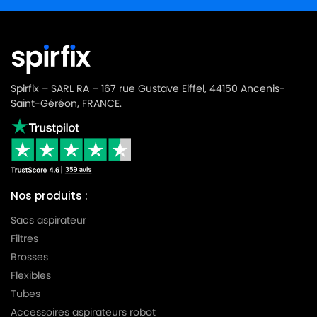
HOOVER
HOOVER U1016JUNIOR
HOOVER
HOOVER U1018JUNIOR
HOOVER
HOOVER U1034JUNIOR
Spirfix – SARL RA – 167 rue Gustave Eiffel, 44150 Ancenis-
HOOVER
HOOVER U1036JUNIOR
Saint-Géréon, FRANCE.
HOOVER
HOOVER U1040JUNIOR
HOOVER
HOOVER U1046JUNIOR
HOOVER
HOOVER U1104 à U1120JUNIOR(Série)
Nos produits :
HOOVER
HOOVER U1104JUNIOR
Sacs aspirateur
HOOVER
HOOVER U1108JUNIOR
Filtres
Brosses
HOOVER
HOOVER U1284SPRITE
Flexibles
HOOVER
HOOVER U1650SENIOR
Tubes
Accessoires aspirateurs robot