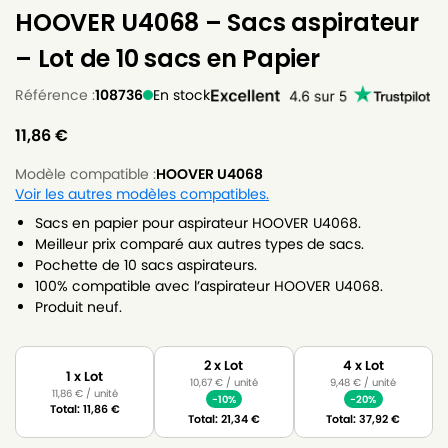
HOOVER U4068 – Sacs aspirateur
– Lot de 10 sacs en Papier
Référence :
108736
En stock
11,86
€
Modèle compatible :
HOOVER U4068
Voir les autres modèles compatibles.
Sacs en papier pour aspirateur HOOVER U4068.
Meilleur prix comparé aux autres types de sacs.
Pochette de 10 sacs aspirateurs.
100% compatible avec l’aspirateur HOOVER U4068.
Produit neuf.
2 x Lot
4 x Lot
1 x Lot
10,67
€
/ unité
9,48
€
/ unité
11,86
€
/ unité
-10%
-20%
Total:
11,86
€
Total:
21,34
€
Total:
37,92
€