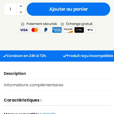
Ajouter au panier
Paiement sécurisé.
Échange gratuit.
ivraison en 24h à 72h.
Produit reçu incompatible ? L’é
Description
Informations complémentaires
Caractéristiques :