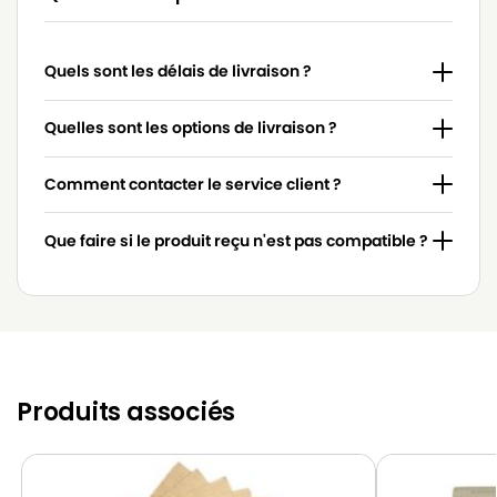
HOOVER
HOOVER 419NMCLASSIC
Quels sont les délais de livraison ?
HOOVER
HOOVER 427BCLASSIC
HOOVER
HOOVER 427CLASSIC
Quelles sont les options de livraison ?
HOOVER
HOOVER 429CLASSIC
Comment contacter le service client ?
HOOVER
HOOVER 507CLASSIC
Que faire si le produit reçu n'est pas compatible ?
HOOVER
HOOVER 612JUNIOR
HOOVER
HOOVER 638JUNIOR
HOOVER
HOOVER 6525
HOOVER
HOOVER 652AJJUNIOR
Produits associés
HOOVER
HOOVER 652AJUNIOR
HOOVER
HOOVER 652CJUNIOR