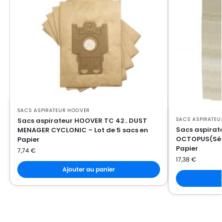
HOOVER
HOOVER 652EJUNIOR
HOOVER
HOOVER 652JUNIOR
HOOVER
HOOVER 652SJUNIOR
HOOVER
HOOVER 653JUNIOR
HOOVER
HOOVER 912JUNIOR
HOOVER
HOOVER 912NMJUNIOR
SACS ASPIRATEUR HOOVER
HOOVER
HOOVER CLASSIC(Série)
SACS ASPIRATEU
Sacs aspirateur HOOVER TC 42.. DUST
Sacs aspira
MENAGER CYCLONIC – Lot de 5 sacs en
HOOVER
HOOVER CLASSIC414G
OCTOPUS(Séri
Papier
Papier
7,74
€
HOOVER
HOOVER CLASSIC417
17,38
€
Ajouter au panier
HOOVER
HOOVER CLASSIC417G
HOOVER
HOOVER CLASSIC419
HOOVER
HOOVER CLASSIC419NM