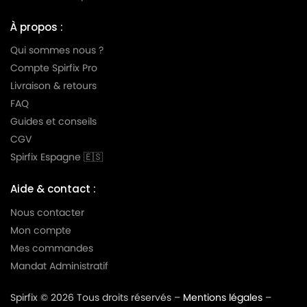
HOOVER
HOOVER U4002
À propos :
HOOVER
HOOVER U4002 à U4058(Série)
Qui sommes nous ?
HOOVER
HOOVER U4003
Compte Spirfix Pro
HOOVER
HOOVER U4006
Livraison & retours
FAQ
HOOVER
HOOVER U4008
Guides et conseils
HOOVER
HOOVER U4014
CGV
HOOVER
HOOVER U4016
Spirfix Espagne 🇪🇸
HOOVER
HOOVER U4034
Aide & contact :
HOOVER
HOOVER U4046
Nous contacter
Mon compte
HOOVER
HOOVER U4058
Mes commandes
HOOVER
HOOVER U4064
Mandat Administratif
HOOVER
HOOVER U4066
Spirfix © 2026 Tous droits réservés –
Mentions légales
–