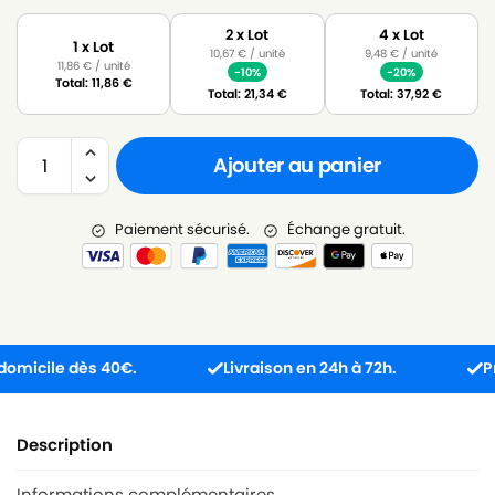
2 x Lot
4 x Lot
1 x Lot
10,67
€
/ unité
9,48
€
/ unité
11,86
€
/ unité
-10%
-20%
Total:
11,86
€
Total:
21,34
€
Total:
37,92
€
Ajouter au panier
Paiement sécurisé.
Échange gratuit.
cile dès 40€.
Livraison en 24h à 72h.
Produi
Description
Informations complémentaires