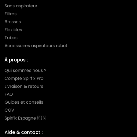
HOOVER
HOOVER U1108JUNIOR
Sacs aspirateur
HOOVER
HOOVER U1284SPRITE
Filtres
Brosses
HOOVER
HOOVER U1650SENIOR
Flexibles
HOOVER
HOOVER U4002
Tubes
Accessoires aspirateurs robot
HOOVER
HOOVER U4002 à U4058(Série)
HOOVER
HOOVER U4003
À propos :
HOOVER
HOOVER U4006
Qui sommes nous ?
Compte Spirfix Pro
HOOVER
HOOVER U4008
Livraison & retours
HOOVER
HOOVER U4014
FAQ
Guides et conseils
HOOVER
HOOVER U4016
CGV
HOOVER
HOOVER U4034
Spirfix Espagne 🇪🇸
HOOVER
HOOVER U4046
Aide & contact :