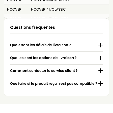
HOOVER
HOOVER 417CLASSIC
HOOVER
HOOVER 417GCLASSIC
Questions fréquentes
HOOVER
HOOVER 419CLASSIC
HOOVER
HOOVER 419NMCLASSIC
Quels sont les délais de livraison ?
HOOVER
HOOVER 427BCLASSIC
HOOVER
HOOVER 427CLASSIC
Quelles sont les options de livraison ?
HOOVER
HOOVER 429CLASSIC
Comment contacter le service client ?
HOOVER
HOOVER 507CLASSIC
Que faire si le produit reçu n'est pas compatible ?
HOOVER
HOOVER 612JUNIOR
HOOVER
HOOVER 638JUNIOR
HOOVER
HOOVER 6525