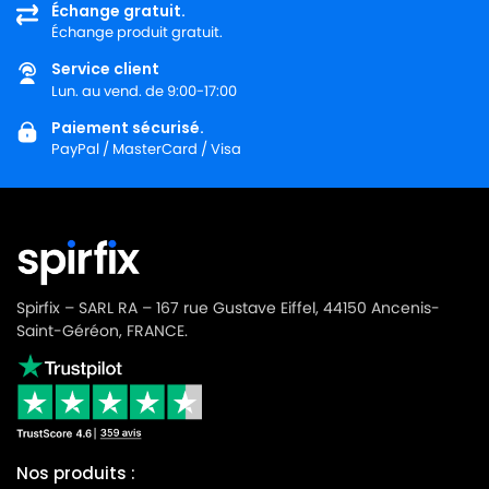
Échange gratuit.
Échange produit gratuit.
HOOVER
HOOVER JUNIOR912NM
Service client
HOOVER
HOOVER U1012 à U1046JUNIOR(Série)
Lun. au vend. de 9:00-17:00
HOOVER
HOOVER U1012JUNIOR
Paiement sécurisé.
PayPal / MasterCard / Visa
HOOVER
HOOVER U1016JUNIOR
HOOVER
HOOVER U1018JUNIOR
HOOVER
HOOVER U1034JUNIOR
HOOVER
HOOVER U1036JUNIOR
Spirfix – SARL RA – 167 rue Gustave Eiffel, 44150 Ancenis-
HOOVER
HOOVER U1040JUNIOR
Saint-Géréon, FRANCE.
HOOVER
HOOVER U1046JUNIOR
HOOVER
HOOVER U1104 à U1120JUNIOR(Série)
HOOVER
HOOVER U1104JUNIOR
Nos produits :