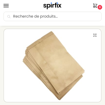
0
Recherche
🚚 Livraison Point Relais offerte dès 30€ d’achat.
Accueil
Sacs aspirateur
Sacs aspirateur HOOVER
HOOVER U1104 à U1120JUNIOR(Série) – Sacs aspirateur – Lot de 10 sacs en Papier
/
/
/