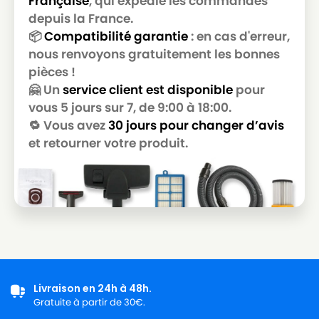
Française
, qui expédie les commandes
HOOVER
HOOVER JUNIOR1354
depuis la France.
📦
Compatibilité garantie
: en cas d'erreur,
HOOVER
HOOVER JUNIOR1358
nous renvoyons gratuitement les bonnes
pièces !
HOOVER
HOOVER JUNIOR612
🤗 Un
service client est disponible
pour
HOOVER
HOOVER JUNIOR638
vous 5 jours sur 7, de 9:00 à 18:00.
🔁 Vous avez
30 jours pour changer d’avis
HOOVER
HOOVER JUNIOR652
et retourner votre produit.
HOOVER
HOOVER JUNIOR652A
HOOVER
HOOVER JUNIOR652AJ
HOOVER
HOOVER JUNIOR652C
HOOVER
HOOVER JUNIOR652E
HOOVER
HOOVER JUNIOR652S
HOOVER
HOOVER JUNIOR653
Livraison en 24h à 48h.
Gratuite à partir de 30€.
HOOVER
HOOVER JUNIOR912