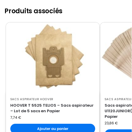
HOOVER
HOOVER 652AJJUNIOR
Produits associés
HOOVER
HOOVER 652AJUNIOR
HOOVER
HOOVER 652CJUNIOR
HOOVER
HOOVER 652EJUNIOR
HOOVER
HOOVER 652JUNIOR
HOOVER
HOOVER 652SJUNIOR
HOOVER
HOOVER 653JUNIOR
HOOVER
HOOVER 912JUNIOR
HOOVER
HOOVER 912NMJUNIOR
SACS ASPIRATEUR HOOVER
SACS ASPIRATEU
HOOVER
HOOVER CLASSIC(Série)
HOOVER T 5525 TELIOS – Sacs aspirateur
Sacs aspirat
– Lot de 5 sacs en Papier
U1120JUNIOR(S
HOOVER
HOOVER CLASSIC414G
Papier
7,74
€
23,86
€
HOOVER
HOOVER CLASSIC417
Ajouter au panier