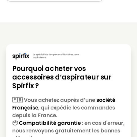
HOOVER
HOOVER CLASSIC417G
HOOVER
HOOVER CLASSIC419
HOOVER
HOOVER CLASSIC419NM
HOOVER
HOOVER CLASSIC427
HOOVER
HOOVER CLASSIC427B
HOOVER
HOOVER CLASSIC429
Pourquoi acheter vos
HOOVER
HOOVER CLASSIC507
accessoires d’aspirateur sur
Spirfix ?
HOOVER
HOOVER H1
HOOVER
HOOVER JUNIOR(Série)
🇫🇷 Vous achetez auprès d’une
société
Française
, qui expédie les commandes
HOOVER
HOOVER JUNIOR1334
depuis la France.
HOOVER
HOOVER JUNIOR1338
📦
Compatibilité garantie
: en cas d'erreur,
nous renvoyons gratuitement les bonnes
HOOVER
HOOVER JUNIOR1346