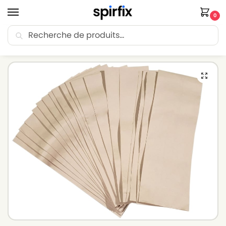
0
Recherche
🚚 Livraison Point Relais offerte dès 30€ d’achat.
Accueil
Sacs aspirateur
Sacs aspirateur HOOVER
Sacs aspirateur HOOVER U1012 à U1046JUNIOR(Série) – Lot de 20 sacs en Papier
/
/
/