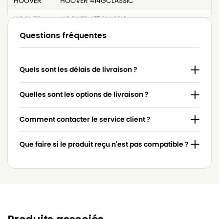
HOOVER
HOOVER 414GCLASSIC
HOOVER
HOOVER 417CLASSIC
Questions fréquentes
HOOVER
HOOVER 417GCLASSIC
HOOVER
HOOVER 419CLASSIC
Quels sont les délais de livraison ?
HOOVER
HOOVER 419NMCLASSIC
HOOVER
HOOVER 427BCLASSIC
Quelles sont les options de livraison ?
HOOVER
HOOVER 427CLASSIC
Comment contacter le service client ?
HOOVER
HOOVER 429CLASSIC
Que faire si le produit reçu n'est pas compatible ?
HOOVER
HOOVER 507CLASSIC
HOOVER
HOOVER 612JUNIOR
HOOVER
HOOVER 638JUNIOR
HOOVER
HOOVER 6525