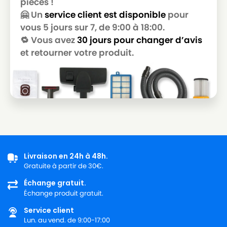
pièces !
HOOVER
HOOVER JUNIOR1354
🤗 Un
service client est disponible
pour
vous 5 jours sur 7, de 9:00 à 18:00.
HOOVER
HOOVER JUNIOR1358
🔁 Vous avez
30 jours pour changer d’avis
HOOVER
HOOVER JUNIOR612
et retourner votre produit.
HOOVER
HOOVER JUNIOR638
HOOVER
HOOVER JUNIOR652
HOOVER
HOOVER JUNIOR652A
HOOVER
HOOVER JUNIOR652AJ
HOOVER
HOOVER JUNIOR652C
Livraison en 24h à 48h.
Gratuite à partir de 30€.
HOOVER
HOOVER JUNIOR652E
Échange gratuit.
HOOVER
HOOVER JUNIOR652S
Échange produit gratuit.
HOOVER
HOOVER JUNIOR653
Service client
Lun. au vend. de 9:00-17:00
HOOVER
HOOVER JUNIOR912