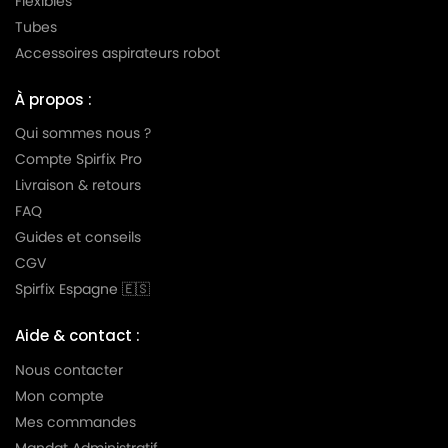
Flexibles
HOOVER
HOOVER U1108JUNIOR
Tubes
HOOVER
HOOVER U1284SPRITE
Accessoires aspirateurs robot
HOOVER
HOOVER U1650SENIOR
À propos :
HOOVER
HOOVER U4002
Qui sommes nous ?
HOOVER
HOOVER U4002 à U4058(Série)
Compte Spirfix Pro
Livraison & retours
HOOVER
HOOVER U4003
FAQ
HOOVER
HOOVER U4006
Guides et conseils
CGV
HOOVER
HOOVER U4008
Spirfix Espagne 🇪🇸
HOOVER
HOOVER U4014
Aide & contact :
HOOVER
HOOVER U4016
Nous contacter
HOOVER
HOOVER U4034
Mon compte
HOOVER
HOOVER U4046
Mes commandes
Mandat Administratif