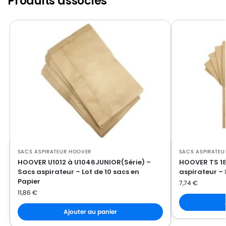
Produits associés
HOOVER
HOOVER 652AJJUNIOR
HOOVER
HOOVER 652AJUNIOR
HOOVER
HOOVER 652CJUNIOR
HOOVER
HOOVER 652EJUNIOR
HOOVER
HOOVER 652JUNIOR
HOOVER
HOOVER 652SJUNIOR
HOOVER
HOOVER 653JUNIOR
HOOVER
HOOVER 912JUNIOR
SACS ASPIRATEUR HOOVER
SACS ASPIRATEU
HOOVER
HOOVER 912NMJUNIOR
HOOVER U1012 à U1046JUNIOR(Série) –
HOOVER TS 1
Sacs aspirateur – Lot de 10 sacs en
aspirateur – 
HOOVER
HOOVER CLASSIC(Série)
Papier
7,74
€
11,86
€
HOOVER
HOOVER CLASSIC414G
Ajouter au panier
HOOVER
HOOVER CLASSIC417