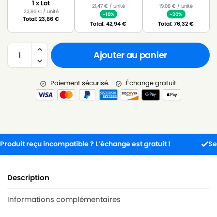
1 x Lot
21,47
€
/ unité
19,08
€
/ unité
23,86
€
/ unité
-10%
-20%
Total:
23,86
€
Total:
42,94
€
Total:
76,32
€
Ajouter au panier
Paiement sécurisé.
Échange gratuit.
it reçu incompatible ? L’échange est gratuit !
Service 
Description
Informations complémentaires