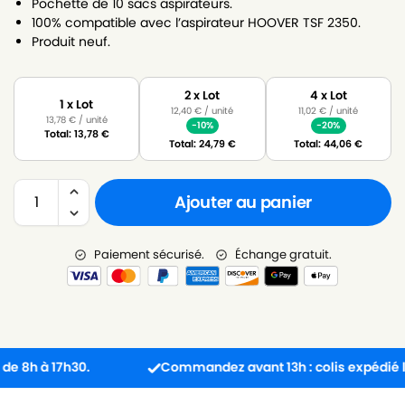
Pochette de 10 sacs aspirateurs.
100% compatible avec l’aspirateur HOOVER TSF 2350.
Produit neuf.
2 x Lot
4 x Lot
1 x Lot
12,40
€
/ unité
11,02
€
/ unité
13,78
€
/ unité
-10%
-20%
Total:
13,78
€
Total:
24,79
€
Total:
44,06
€
Ajouter au panier
Paiement sécurisé.
Échange gratuit.
 à 17h30.
Commandez avant 13h : colis expédié le jo