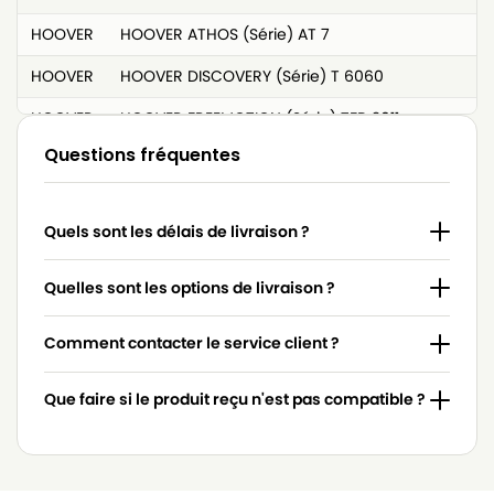
HOOVER
HOOVER ATHOS (Série) AT 7
HOOVER
HOOVER DISCOVERY (Série) T 6060
HOOVER
HOOVER FREEMOTION (Série) TFB 2011
Questions fréquentes
HOOVER
HOOVER H 22 A
HOOVER
HOOVER H 30
Quels sont les délais de livraison ?
HOOVER
HOOVER H 36
HOOVER
HOOVER H 52
Quelles sont les options de livraison ?
HOOVER
HOOVER H 60
Comment contacter le service client ?
HOOVER
HOOVER H 61
Que faire si le produit reçu n'est pas compatible ?
HOOVER
HOOVER H 73
HOOVER
HOOVER H 77