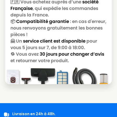
🇫🇷 Vous achetez auprès d’une
société
HOOVER
HOOVER TAT 2401
Française
, qui expédie les commandes
HOOVER
HOOVER TAT 2520
depuis la France.
📦
Compatibilité garantie
: en cas d'erreur,
HOOVER
HOOVER TB 2283
nous renvoyons gratuitement les bonnes
pièces !
HOOVER
HOOVER TC 5228
🤗 Un
service client est disponible
pour
HOOVER
HOOVER TELIOS (Série) T 4300 à T 5899
vous 5 jours sur 7, de 9:00 à 18:00.
🔁 Vous avez
30 jours pour changer d’avis
HOOVER
HOOVER TELIOS PLUS (Série) TE 80
et retourner votre produit.
HOOVER
HOOVER TELIOS PLUS 2400W
HOOVER
HOOVER TELIOS PLUS H60
HOOVER
HOOVER TFB 2112
HOOVER
HOOVER TFB 2223
HOOVER
HOOVER TFB 2242
HOOVER
HOOVER TP 6210 à TP 6216
Livraison en 24h à 48h.