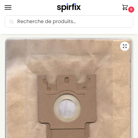
0
Recherche
🚚 Livraison Point Relais offerte dès 30€ d’achat.
Accueil
Sacs aspirateur
Sacs aspirateur HOOVER
Sacs aspirateur HOOVER TSF 2350 – Lot de 10 sacs en Papier
/
/
/