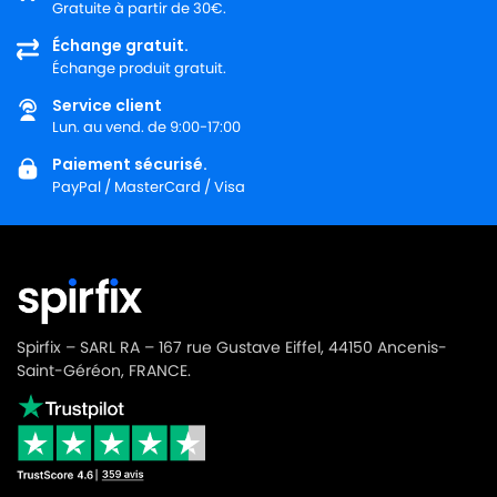
Gratuite à partir de 30€.
HOOVER
HOOVER TPP 1400 à TPP 2340
Échange gratuit.
Échange produit gratuit.
HOOVER
HOOVER TS 1600 à TS 2399
Service client
HOOVER
HOOVER TS 2451011
Lun. au vend. de 9:00-17:00
HOOVER
HOOVER TSE 0100
Paiement sécurisé.
PayPal / MasterCard / Visa
HOOVER
HOOVER TSE 0105
HOOVER
HOOVER TSE 0135
HOOVER
HOOVER TSF 2350
HOOVER
HOOVER TTE 2205 à TTE 2307
Spirfix – SARL RA – 167 rue Gustave Eiffel, 44150 Ancenis-
Saint-Géréon, FRANCE.