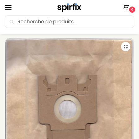
0
Recherche
🚚 Livraison Point Relais offerte dès 30€ d’achat.
Accueil
Sacs aspirateur
Sacs aspirateur HOOVER
Sacs aspirateur HOOVER PURE POWER (Série) TGP 1410 – Lot de 10 sacs en Papier
/
/
/