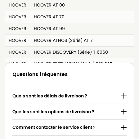
HOOVER
HOOVER AT 00
HOOVER
HOOVER AT 70
HOOVER
HOOVER AT 99
HOOVER
HOOVER ATHOS (Série) AT 7
HOOVER
HOOVER DISCOVERY (Série) T 6060
HOOVER
HOOVER FREEMOTION (Série) TFB 2011
Questions fréquentes
HOOVER
HOOVER H 22 A
HOOVER
HOOVER H 30
Quels sont les délais de livraison ?
HOOVER
HOOVER H 36
HOOVER
HOOVER H 52
Quelles sont les options de livraison ?
HOOVER
HOOVER H 60
Comment contacter le service client ?
HOOVER
HOOVER H 61