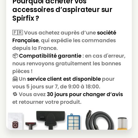
Pourquoi acheter vos
HOOVER
HOOVER T 6750
accessoires d’aspirateur sur
HOOVER
HOOVER T6810
Spirfix ?
HOOVER
HOOVER TAT 1000
🇫🇷 Vous achetez auprès d’une
société
HOOVER
HOOVER TAT 2401
Française
, qui expédie les commandes
HOOVER
HOOVER TAT 2520
depuis la France.
📦
Compatibilité garantie
: en cas d'erreur,
HOOVER
HOOVER TB 2283
nous renvoyons gratuitement les bonnes
pièces !
HOOVER
HOOVER TC 5228
🤗 Un
service client est disponible
pour
HOOVER
HOOVER TELIOS (Série) T 4300 à T 5899
vous 5 jours sur 7, de 9:00 à 18:00.
🔁 Vous avez
30 jours pour changer d’avis
HOOVER
HOOVER TELIOS PLUS (Série) TE 80
et retourner votre produit.
HOOVER
HOOVER TELIOS PLUS 2400W
HOOVER
HOOVER TELIOS PLUS H60
HOOVER
HOOVER TFB 2112