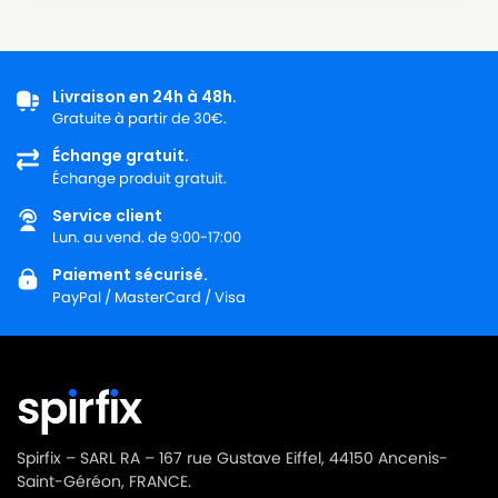
HOOVER
HOOVER TFB 2223
HOOVER
HOOVER TFB 2242
HOOVER
HOOVER TP 6210 à TP 6216
Livraison en 24h à 48h.
Gratuite à partir de 30€.
HOOVER
HOOVER TPP 1400 à TPP 2340
Échange gratuit.
Échange produit gratuit.
HOOVER
HOOVER TS 1600 à TS 2399
Service client
HOOVER
HOOVER TS 2451011
Lun. au vend. de 9:00-17:00
HOOVER
HOOVER TSE 0100
Paiement sécurisé.
PayPal / MasterCard / Visa
HOOVER
HOOVER TSE 0105
HOOVER
HOOVER TSE 0135
HOOVER
HOOVER TSF 2350
HOOVER
HOOVER TTE 2205 à TTE 2307
Spirfix – SARL RA – 167 rue Gustave Eiffel, 44150 Ancenis-
Saint-Géréon, FRANCE.