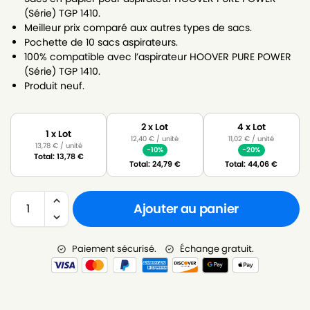
(Série) TGP 1410.
Meilleur prix comparé aux autres types de sacs.
Pochette de 10 sacs aspirateurs.
100% compatible avec l’aspirateur HOOVER PURE POWER
(Série) TGP 1410.
Produit neuf.
2 x Lot
4 x Lot
1 x Lot
12,40
€
/ unité
11,02
€
/ unité
13,78
€
/ unité
-10%
-20%
Total:
13,78
€
Total:
24,79
€
Total:
44,06
€
Ajouter au panier
Paiement sécurisé.
Échange gratuit.