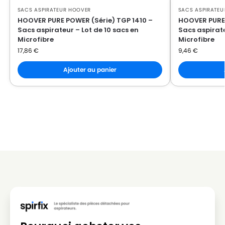
SACS ASPIRATEUR HOOVER
SACS ASPIRATEU
HOOVER
HOOVER SC 155
HOOVER PURE POWER (Série) TGP 1410 –
HOOVER PURE 
Sacs aspirateur – Lot de 10 sacs en
Sacs aspirate
HOOVER
HOOVER SCT 35
Microfibre
Microfibre
17,86
€
9,46
€
HOOVER
HOOVER SCT 45
Ajouter au panier
HOOVER
HOOVER SCT 46
HOOVER
HOOVER SCT 48
HOOVER
HOOVER SENSORY (Série) SB 70 à SN 76
HOOVER
HOOVER SENSORY CYCLONIC (Série) TC 5208
HOOVER
HOOVER SILENT ENERGY (Série) TFB 0100
HOOVER
HOOVER SL 71
HOOVER
HOOVER SPACE EXPLORER (Série) SL 60
HOOVER
HOOVER T 6072