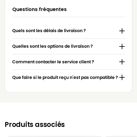
Questions fréquentes
HOOVER
HOOVER 419CLASSIC
HOOVER
HOOVER 419NMCLASSIC
Quels sont les délais de livraison ?
HOOVER
HOOVER 427BCLASSIC
HOOVER
HOOVER 427CLASSIC
Quelles sont les options de livraison ?
HOOVER
HOOVER 429CLASSIC
Comment contacter le service client ?
HOOVER
HOOVER 507CLASSIC
Que faire si le produit reçu n'est pas compatible ?
HOOVER
HOOVER 612JUNIOR
HOOVER
HOOVER 638JUNIOR
HOOVER
HOOVER 6525
HOOVER
HOOVER 652AJJUNIOR
Produits associés
HOOVER
HOOVER 652AJUNIOR