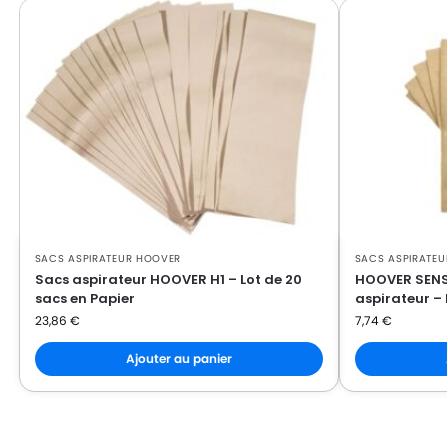
HOOVER
HOOVER 652CJUNIOR
HOOVER
HOOVER 652EJUNIOR
HOOVER
HOOVER 652JUNIOR
HOOVER
HOOVER 652SJUNIOR
HOOVER
HOOVER 653JUNIOR
HOOVER
HOOVER 912JUNIOR
HOOVER
HOOVER 912NMJUNIOR
SACS ASPIRATEUR HOOVER
SACS ASPIRATEU
HOOVER
HOOVER CLASSIC(Série)
Sacs aspirateur HOOVER H1 – Lot de 20
HOOVER SENSO
sacs en Papier
aspirateur – 
HOOVER
HOOVER CLASSIC414G
23,86
€
7,74
€
HOOVER
HOOVER CLASSIC417
Ajouter au panier
HOOVER
HOOVER CLASSIC417G
HOOVER
HOOVER CLASSIC419