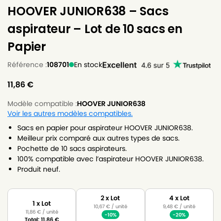
HOOVER JUNIOR638 – Sacs
aspirateur – Lot de 10 sacs en
Papier
Référence :
108701
En stock
11,86
€
Modèle compatible :
HOOVER JUNIOR638
Voir les autres modèles compatibles.
Sacs en papier pour aspirateur HOOVER JUNIOR638.
Meilleur prix comparé aux autres types de sacs.
Pochette de 10 sacs aspirateurs.
100% compatible avec l’aspirateur HOOVER JUNIOR638.
Produit neuf.
2 x Lot
4 x Lot
1 x Lot
10,67
€
/ unité
9,48
€
/ unité
11,86
€
/ unité
-10%
-20%
Total:
11,86
€