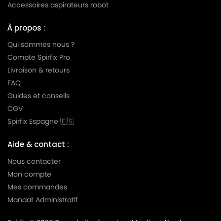
Accessoires aspirateurs robot
HOOVER
HOOVER U4002
À propos :
HOOVER
HOOVER U4002 à U4058(Série)
Qui sommes nous ?
HOOVER
HOOVER U4003
Compte Spirfix Pro
Livraison & retours
HOOVER
HOOVER U4006
FAQ
HOOVER
HOOVER U4008
Guides et conseils
CGV
HOOVER
HOOVER U4014
Spirfix Espagne 🇪🇸
HOOVER
HOOVER U4016
Aide & contact :
HOOVER
HOOVER U4034
Nous contacter
HOOVER
HOOVER U4046
Mon compte
Mes commandes
HOOVER
HOOVER U4058
Mandat Administratif
HOOVER
HOOVER U4064