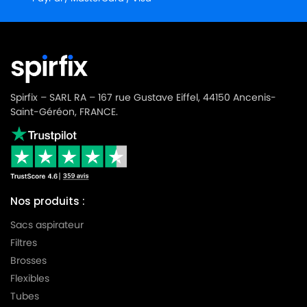
HOOVER
HOOVER U1012JUNIOR
HOOVER
HOOVER U1016JUNIOR
HOOVER
HOOVER U1018JUNIOR
Spirfix – SARL RA – 167 rue Gustave Eiffel, 44150 Ancenis-
HOOVER
HOOVER U1034JUNIOR
Saint-Géréon, FRANCE.
HOOVER
HOOVER U1036JUNIOR
HOOVER
HOOVER U1040JUNIOR
HOOVER
HOOVER U1046JUNIOR
Nos produits :
HOOVER
HOOVER U1104 à U1120JUNIOR(Série)
Sacs aspirateur
HOOVER
HOOVER U1104JUNIOR
Filtres
HOOVER
HOOVER U1108JUNIOR
Brosses
Flexibles
HOOVER
HOOVER U1284SPRITE
Tubes
HOOVER
HOOVER U1650SENIOR