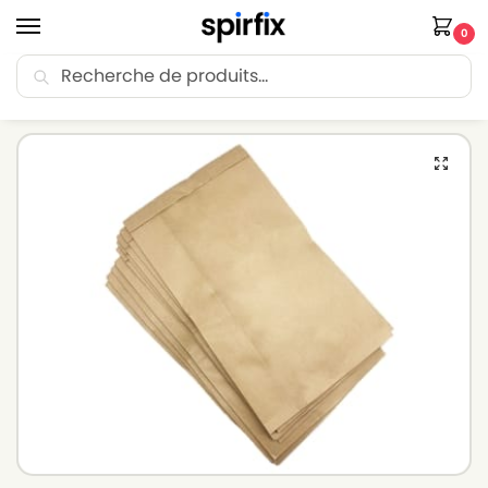
0
Recherche
🚚 Livraison Point Relais offerte dès 30€ d’achat.
Accueil
Sacs aspirateur
Sacs aspirateur HOOVER
HOOVER JUNIOR638 – Sacs aspirateur – Lot de 10 sacs en Papier
/
/
/