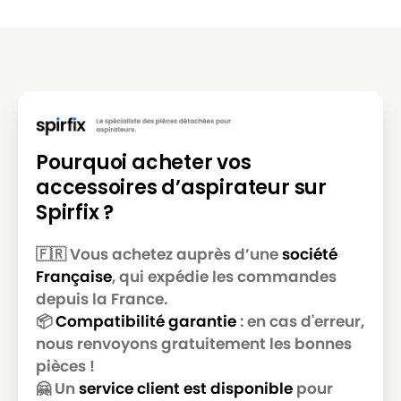
HOOVER
HOOVER CLASSIC419NM
HOOVER
HOOVER CLASSIC427
HOOVER
HOOVER CLASSIC427B
HOOVER
HOOVER CLASSIC429
HOOVER
HOOVER CLASSIC507
Pourquoi acheter vos
HOOVER
HOOVER H1
accessoires d’aspirateur sur
Spirfix ?
HOOVER
HOOVER JUNIOR(Série)
HOOVER
HOOVER JUNIOR1334
🇫🇷 Vous achetez auprès d’une
société
Française
, qui expédie les commandes
HOOVER
HOOVER JUNIOR1338
depuis la France.
HOOVER
HOOVER JUNIOR1346
📦
Compatibilité garantie
: en cas d'erreur,
nous renvoyons gratuitement les bonnes
HOOVER
HOOVER JUNIOR1354
pièces !
HOOVER
HOOVER JUNIOR1358
🤗 Un
service client est disponible
pour