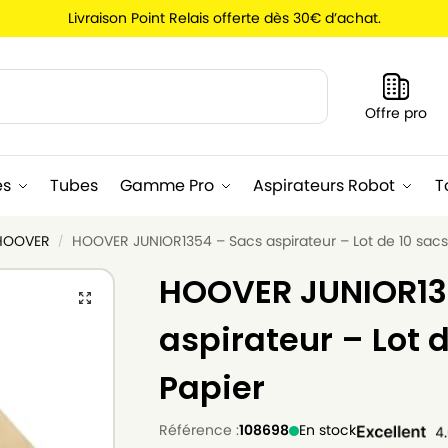
Livraison Point Relais offerte dès 30€ d’achat.
Recherche
Offre pro
es
Tubes
Gamme Pro
Aspirateurs Robot
T
 HOOVER
HOOVER JUNIOR1354 – Sacs aspirateur – Lot de 10 sacs
/
HOOVER JUNIOR13
aspirateur – Lot 
Papier
Référence :
108698
En stock