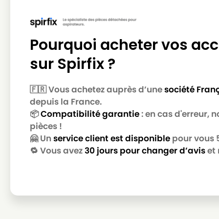
HOOVER
HOOVER CLASSIC419
HOOVER
HOOVER CLASSIC419NM
HOOVER
HOOVER CLASSIC427
Pourquoi acheter vos acc
HOOVER
HOOVER CLASSIC427B
sur Spirfix ?
HOOVER
HOOVER CLASSIC429
🇫🇷 Vous achetez auprès d’une
société Fran
HOOVER
HOOVER CLASSIC507
depuis la France.
HOOVER
HOOVER H1
📦
Compatibilité garantie
: en cas d'erreur,
pièces !
HOOVER
HOOVER JUNIOR(Série)
🤗 Un
service client est disponible
pour vous 5 
HOOVER
HOOVER JUNIOR1334
🔁 Vous avez
30 jours pour changer d’avis
et 
HOOVER
HOOVER JUNIOR1338
HOOVER
HOOVER JUNIOR1346
HOOVER
HOOVER JUNIOR1354