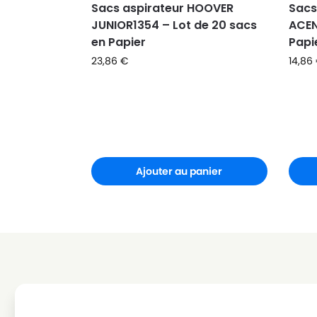
Sacs aspirateur HOOVER
Sacs
HOOVER
HOOVER 652CJUNIOR
JUNIOR1354 – Lot de 20 sacs
ACEN
en Papier
Papi
HOOVER
HOOVER 652EJUNIOR
23,86
€
14,86
HOOVER
HOOVER 652JUNIOR
HOOVER
HOOVER 652SJUNIOR
HOOVER
HOOVER 653JUNIOR
HOOVER
HOOVER 912JUNIOR
Ajouter au panier
HOOVER
HOOVER 912NMJUNIOR
HOOVER
HOOVER CLASSIC(Série)
HOOVER
HOOVER CLASSIC414G
HOOVER
HOOVER CLASSIC417
HOOVER
HOOVER CLASSIC417G