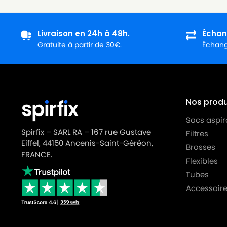
HOOVER
HOOVER JUNIOR1358
HOOVER
HOOVER JUNIOR612
Livraison en 24h à 48h.
Échan
HOOVER
HOOVER JUNIOR638
Gratuite à partir de 30€.
Échange
HOOVER
HOOVER JUNIOR652
HOOVER
HOOVER JUNIOR652A
Nos produi
HOOVER
HOOVER JUNIOR652AJ
Sacs aspir
HOOVER
HOOVER JUNIOR652C
Spirfix – SARL RA – 167 rue Gustave
Filtres
HOOVER
HOOVER JUNIOR652E
Eiffel, 44150 Ancenis-Saint-Géréon,
Brosses
FRANCE.
HOOVER
HOOVER JUNIOR652S
Flexibles
Tubes
HOOVER
HOOVER JUNIOR653
Accessoire
HOOVER
HOOVER JUNIOR912
HOOVER
HOOVER JUNIOR912NM