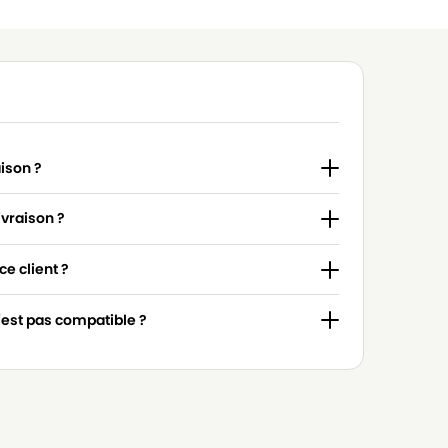
aison ?
ivraison ?
e client ?
n'est pas compatible ?