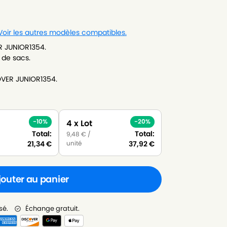
Voir les autres modèles compatibles.
R JUNIOR1354.
 de sacs.
OVER JUNIOR1354.
-10%
-20%
4 x Lot
Total:
Total:
9,48
€
/
unité
21,34
€
37,92
€
jouter au panier
sé.
Échange gratuit.