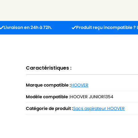
on en 24h à 72h.
Produit reçu incompatible ? L’échange 
Caractéristiques :
Marque compatible :
HOOVER
Modèle compatible :
HOOVER JUNIOR1354
Catégorie de produit :
Sacs aspirateur HOOVER