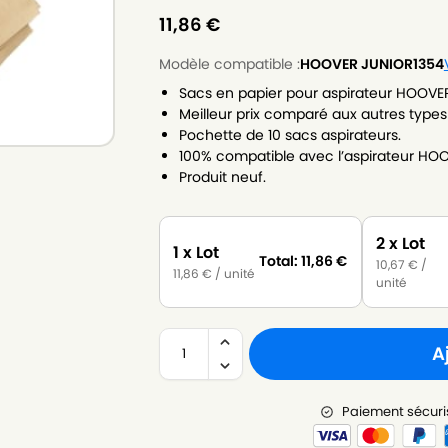
11,86
€
Modèle compatible :
HOOVER JUNIOR1354
Sacs en papier pour aspirateur HOOVE
Meilleur prix comparé aux autres types
Pochette de 10 sacs aspirateurs.
100% compatible avec l’aspirateur HO
Produit neuf.
2 x Lot
1 x Lot
Total:
11,86
€
10,67
€
/
11,86
€
/ unité
unité
A
Paiement sécuri