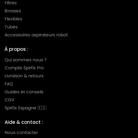
Filtres
HOOVER
HOOVER TFS 5197 FREESPACE
Brosses
Flexibles
HOOVER
HOOVER TFS 5198 FREESPACE
Tubes
HOOVER
HOOVER TFS 5204 FREESPACE
Accessoires aspirateurs robot
HOOVER
HOOVER TFS 5206 FREESPACE
À propos :
HOOVER
HOOVER TFS 5207 FREESPACE
Qui sommes nous ?
HOOVER
HOOVER TFS 5208 FREESPACE
Compte Spirfix Pro
Livraison & retours
HOOVER
HOOVER TW 15.. SPRINT
FAQ
HOOVER
HOOVER TW 1500 à TW 1999 SPRINT
Guides et conseils
CGV
HOOVER
HOOVER TW 16.. SPRINT
Spirfix Espagne 🇪🇸
HOOVER
HOOVER TW 1650 SPRINT
Aide & contact :
HOOVER
HOOVER TW 17.. SPRINT.
Nous contacter