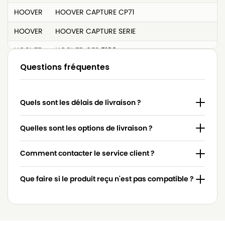
HOOVER
HOOVER CAPTURE CP71
HOOVER
HOOVER CAPTURE SERIE
HOOVER
HOOVER CFS 5186
Questions fréquentes
HOOVER
HOOVER CP
HOOVER
HOOVER CP 70_CP 03
Quels sont les délais de livraison ?
HOOVER
HOOVER CP 70_CP 04
HOOVER
HOOVER CP 70_CP 09
Quelles sont les options de livraison ?
HOOVER
HOOVER CP 70_CP 10
Comment contacter le service client ?
HOOVER
HOOVER CP 70_CP 11
Que faire si le produit reçu n'est pas compatible ?
HOOVER
HOOVER CP 70_CP 20
HOOVER
HOOVER CP 70_CP 25
HOOVER
HOOVER CP 70_CP 40