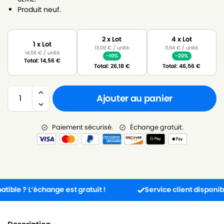
Produit neuf.
2 x Lot
4 x Lot
1 x Lot
13,09
€
/ unité
11,64
€
/ unité
14,56
€
/ unité
-10%
-20%
Total:
14,56
€
Total:
26,18
€
Total:
46,56
€
Ajouter au panier
Paiement sécurisé.
Échange gratuit.
 ? L’échange est gratuit !
Service client disponible 5j