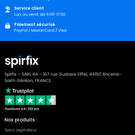
HOOVER
HOOVER TF 2006 FLASH
Service client
Lun. au vend. de 9:00-17:00
HOOVER
HOOVER TF 2007 FLASH
Paiement sécurisé.
HOOVER
HOOVER TF 2011 FLASH
PayPal / MasterCard / Visa
HOOVER
HOOVER TF 4100 à 4199 FREESPACE
HOOVER
HOOVER TF 4195 FREESPACE
HOOVER
HOOVER TFG 5123 FREESPACE GREENRAY
Spirfix – SARL RA – 167 rue Gustave Eiffel, 44150 Ancenis-
HOOVER
HOOVER TFP 1215 FREESPACE
Saint-Géréon, FRANCE.
HOOVER
HOOVER TFP 2015 FREESPACE
HOOVER
HOOVER TFS 5100 à TFS 5299 FREESPACE
HOOVER
HOOVER TFS 5192
Nos produits :
HOOVER
HOOVER TFS 5193 FREESPACE
Sacs aspirateur
HOOVER
HOOVER TFS 5196 FREESPACE