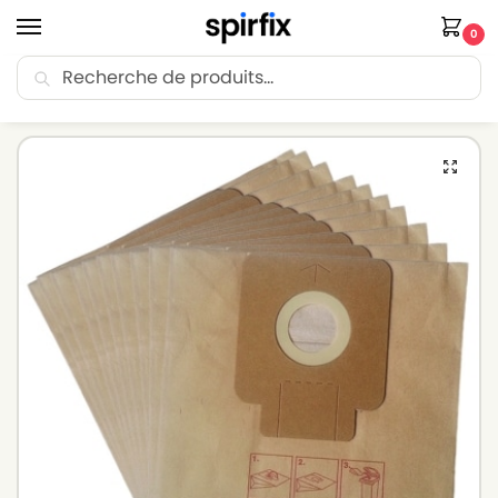
0
Recherche
🚚 Livraison Point Relais offerte dès 30€ d’achat.
Accueil
Sacs aspirateur
Sacs aspirateur HOOVER
HOOVER CAPTURE SERIE – Sacs aspirateur – Lot de 10 sacs en Papier
/
/
/