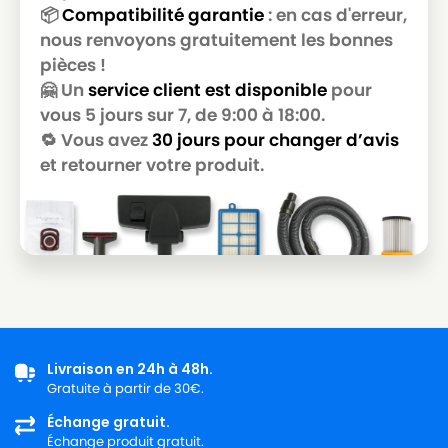
HOOVER
HOOVER TCP 1600 à TCP 2499 CAPTURE
📦
Compatibilité garantie
: en cas d'erreur,
nous renvoyons gratuitement les bonnes
HOOVER
HOOVER TCP 1805
pièces !
HOOVER
HOOVER TCP 2005 CAPTURE
🤗 Un
service client est disponible
pour
vous 5 jours sur 7, de 9:00 à 18:00.
HOOVER
HOOVER TCP 2010 CAPTURE
🔁 Vous avez
30 jours pour changer d’avis
HOOVER
HOOVER TCP 2020 CAPTURE
et retourner votre produit.
HOOVER
HOOVER TF 1600 à TF 2999 FLASH
HOOVER
HOOVER TF 1603 FLASH
HOOVER
HOOVER TF 1605 FLASH
HOOVER
HOOVER TF 1805 FLASH
HOOVER
HOOVER TF 1810 FLASH
Livraison en 24h à 48h.
Gratuite à partir de 30€.
HOOVER
HOOVER TF 2004 FLASH
Échange gratuit.
HOOVER
HOOVER TF 2005 FLASH
Échange produit gratuit.