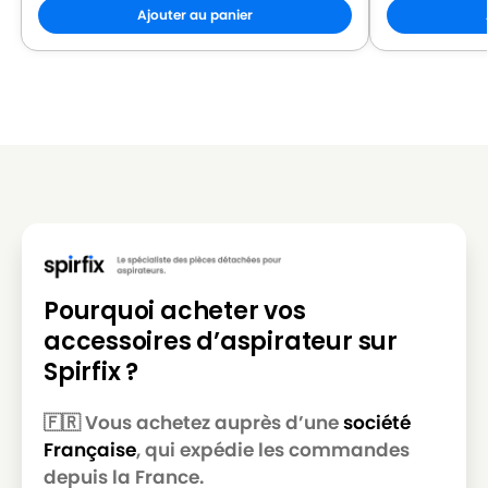
HOOVER
HOOVER FREESPACE
Ajouter au panier
HOOVER
HOOVER FREESPACE (Série)
HOOVER
HOOVER FREESPACE FV71_FV00 à FV71_FV100
HOOVER
HOOVER FREESPACE GREEN DAY
HOOVER
HOOVER FS 5100 à TFS 5299
HOOVER
HOOVER H 58
HOOVER
HOOVER H 63
HOOVER
HOOVER H 64
Pourquoi acheter vos
HOOVER
HOOVER REESPACE
accessoires d’aspirateur sur
Spirfix ?
HOOVER
HOOVER SPRINT TW 15..
HOOVER
HOOVER SPRINT TW 16..
🇫🇷 Vous achetez auprès d’une
société
Française
, qui expédie les commandes
HOOVER
HOOVER SPRINT TW 17..
depuis la France.