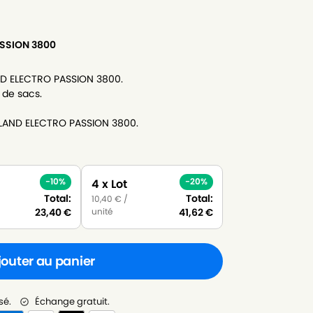
SSION 3800
ND ELECTRO PASSION 3800.
 de sacs.
LLAND ELECTRO PASSION 3800.
-10%
-20%
4 x Lot
Total:
Total:
10,40
€
/
unité
23,40
€
41,62
€
jouter au panier
sé.
Échange gratuit.