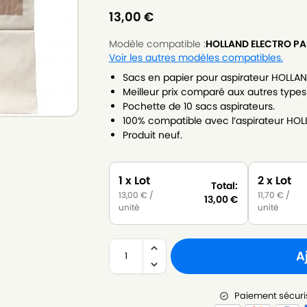
13,00
€
Modèle compatible :
HOLLAND ELECTRO PA
Voir les autres modèles compatibles.
Sacs en papier pour aspirateur HOLLA
Meilleur prix comparé aux autres types
Pochette de 10 sacs aspirateurs.
100% compatible avec l’aspirateur HO
Produit neuf.
1 x Lot
2 x Lot
Total:
13,00
€
/
11,70
€
/
13,00
€
unité
unité
A
Paiement sécuri