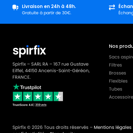
Livraison en 24h à 48h.
Échan
Gratuite à partir de 30€.
Échange
Nos produi
Sacs aspir
Spirfix – SARL RA – 167 rue Gustave
Filtres
Eiffel, 44150 Ancenis-Saint-Géréon,
Brosses
FRANCE.
Flexibles
Tubes
Accessoire
Spirfix © 2026 Tous droits réservés –
Mentions légales