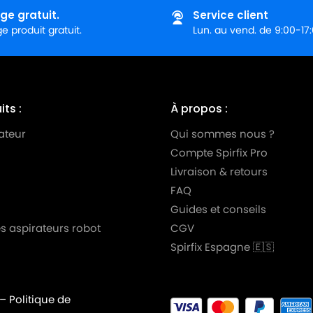
ge gratuit.
Service client
 produit gratuit.
Lun. au vend. de 9:00-17
ts :
À propos :
ateur
Qui sommes nous ?
Compte Spirfix Pro
Livraison & retours
FAQ
Guides et conseils
s aspirateurs robot
CGV
Spirfix Espagne 🇪🇸
–
Politique de