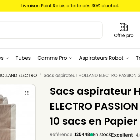
Livraison Point Relais offerte dès 30€ d’achat.
Recherche
Offre pro
es
Tubes
Gamme Pro
Aspirateurs Robot
T
 HOLLAND ELECTRO
Sacs aspirateur HOLLAND ELECTRO PASSION 38
/
Sacs aspirateur
ELECTRO PASSION 
10 sacs en Papier
Référence :
125448
En stock