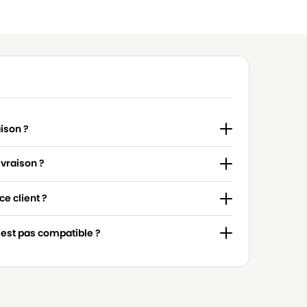
aison ?
ivraison ?
e client ?
n'est pas compatible ?