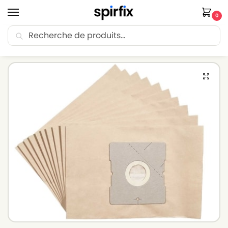
0
Recherche
🚚 Livraison Point Relais offerte dès 30€ d’achat.
Accueil
Sacs aspirateur
Sacs aspirateur HANSEATIC
Sacs aspirateur HANSEATIC VC-H 4810 (OHNE KORB) – Lot de 10 sacs en Papier
/
/
/