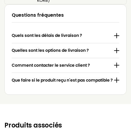
KORB)
HANSEATIC
HANSEATIC IX VAC 1600
Questions fréquentes
HANSEATIC
HANSEATIC SWEETY
HANSEATIC
HANSEATIC VC 436E-22
Quels sont les délais de livraison ?
HANSEATIC
HANSEATIC VC-H 4201E
Quelles sont les options de livraison ?
HANSEATIC
HANSEATIC VC-H 4601
Comment contacter le service client ?
HANSEATIC
HANSEATIC VC-H 4810 (OHNE KORB)
HANSEATIC
HANSEATIC VC-HT 5011 ES
Que faire si le produit reçu n'est pas compatible ?
HANSEATIC
HANSEATIC VT-HT 5011 ES
Produits associés