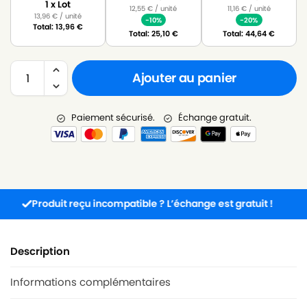
1 x Lot
12,55
€
/ unité
11,16
€
/ unité
13,96
€
/ unité
-10%
-20%
Total:
13,96
€
Total:
25,10
€
Total:
44,64
€
Ajouter au panier
Paiement sécurisé.
Échange gratuit.
Produit reçu incompatible ? L’échange est gratuit !
S
Description
Informations complémentaires