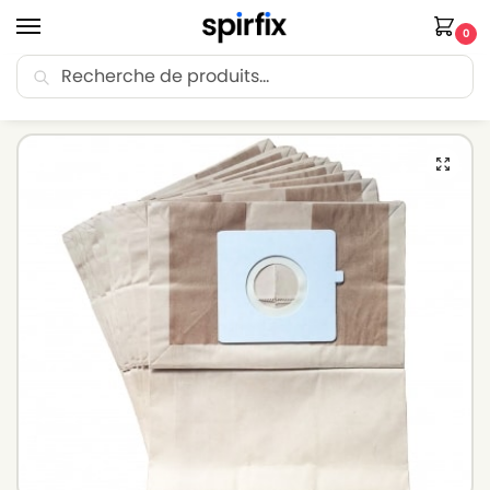
0
Recherche
🚚 Livraison Point Relais offerte dès 30€ d’achat.
Accueil
Sacs aspirateur
Sacs aspirateur HANSEATIC
Sacs aspirateur HANSEATIC 661.245 – Lot de 10 sacs en Papier
/
/
/