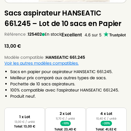
Sacs aspirateur HANSEATIC
661.245 – Lot de 10 sacs en Papier
Référence :
125402
En stock
13,00
€
Modèle compatible :
HANSEATIC 661.245
Voir les autres modèles compatibles.
Sacs en papier pour aspirateur HANSEATIC 661.245.
Meilleur prix comparé aux autres types de sacs.
Pochette de 10 sacs aspirateurs.
100% compatible avec l’aspirateur HANSEATIC 661.245.
Produit neuf.
2 x Lot
4 x Lot
1 x Lot
11,70
€
/ unité
10,40
€
/ unité
13,00
€
/ unité
-10%
-20%
Total:
13,00
€
Total:
23,40
€
Total:
41,62
€